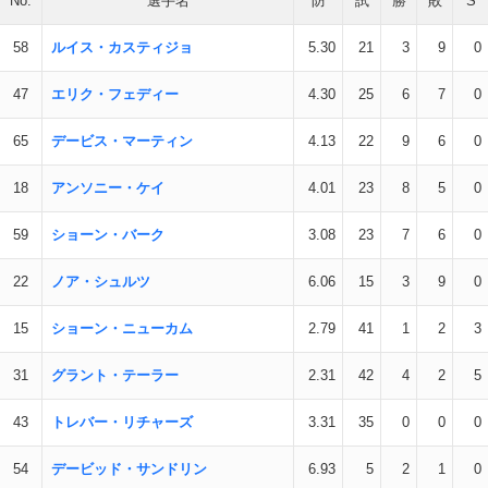
No.
選手名
防
試
勝
敗
S
58
ルイス・カスティジョ
5.30
21
3
9
0
47
エリク・フェディー
4.30
25
6
7
0
65
デービス・マーティン
4.13
22
9
6
0
18
アンソニー・ケイ
4.01
23
8
5
0
59
ショーン・バーク
3.08
23
7
6
0
22
ノア・シュルツ
6.06
15
3
9
0
15
ショーン・ニューカム
2.79
41
1
2
3
31
グラント・テーラー
2.31
42
4
2
5
43
トレバー・リチャーズ
3.31
35
0
0
0
54
デービッド・サンドリン
6.93
5
2
1
0