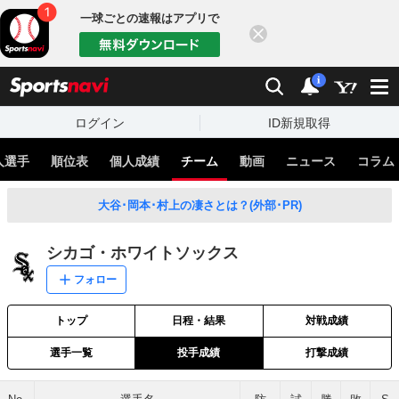
一球ごとの速報はアプリで
閉じる
sports
検索
通知
i
ログイン
ID新規取得
人選手
順位表
個人成績
チーム
動画
ニュース
コラム
大谷･岡本･村上の凄さとは？(外部･PR)
シカゴ・ホワイトソックス
フォロー
トップ
日程・結果
対戦成績
選手一覧
投手成績
打撃成績