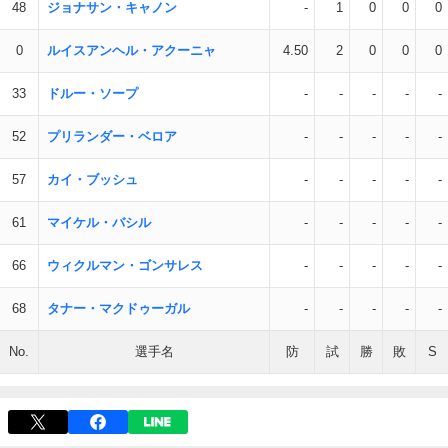
48
ジョナサン・キャノン
-
1
0
0
0
0
ルイスアンヘル・アクーニャ
4.50
2
0
0
0
33
ドルー・ソープ
-
-
-
-
-
52
プリランダー・ベロア
-
-
-
-
-
57
カイ・ブッシュ
-
-
-
-
-
61
マイケル・バシル
-
-
-
-
-
66
ウィクルマン・ゴンサレス
-
-
-
-
-
68
タナー・マクドゥーガル
-
-
-
-
-
No.
選手名
防
試
勝
敗
S