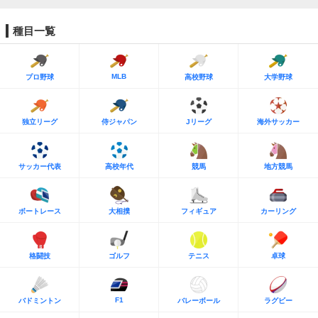
種目一覧
MLB
プロ野球
高校野球
大学野球
独立リーグ
侍ジャパン
Jリーグ
海外サッカー
サッカー代表
高校年代
競馬
地方競馬
ボートレース
大相撲
フィギュア
カーリング
格闘技
ゴルフ
テニス
卓球
F1
バドミントン
バレーボール
ラグビー