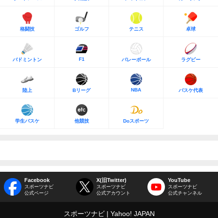
格闘技
ゴルフ
テニス
卓球
F1
バドミントン
バレーボール
ラグビー
NBA
陸上
Bリーグ
バスケ代表
学生バスケ
他競技
Doスポーツ
Facebook
X(旧Twitter)
YouTube
スポーツナビ
スポーツナビ
スポーツナビ
公式ページ
公式アカウント
公式チャンネル
スポーツナビ
Yahoo! JAPAN