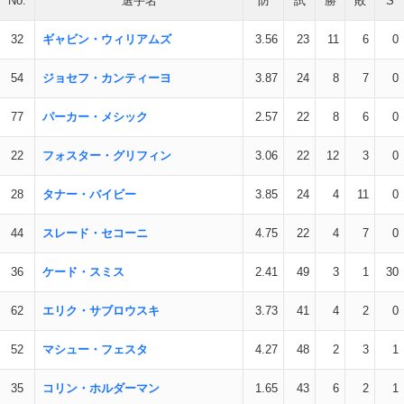
No.
選手名
防
試
勝
敗
S
32
ギャビン・ウィリアムズ
3.56
23
11
6
0
54
ジョセフ・カンティーヨ
3.87
24
8
7
0
77
パーカー・メシック
2.57
22
8
6
0
22
フォスター・グリフィン
3.06
22
12
3
0
28
タナー・バイビー
3.85
24
4
11
0
44
スレード・セコーニ
4.75
22
4
7
0
36
ケード・スミス
2.41
49
3
1
30
62
エリク・サブロウスキ
3.73
41
4
2
0
52
マシュー・フェスタ
4.27
48
2
3
1
35
コリン・ホルダーマン
1.65
43
6
2
1