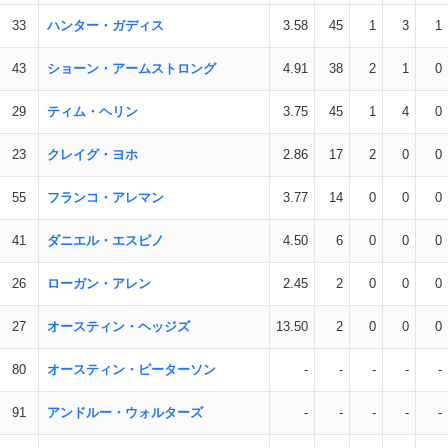
33
ハンター・ガディス
3.58
45
1
3
1
43
ショーン・アームストロング
4.91
38
2
1
0
29
ティム・ヘリン
3.75
45
1
4
0
23
クレイグ・ヨホ
2.86
17
2
0
0
55
フランコ・アレマン
3.77
14
0
0
0
41
ダニエル・エスピノ
4.50
6
0
0
0
26
ローガン・アレン
2.45
2
0
0
0
27
オースティン・ヘッジズ
13.50
2
0
0
0
80
オースティン・ピーターソン
-
-
-
-
-
91
アンドルー・ウォルターズ
-
-
-
-
-