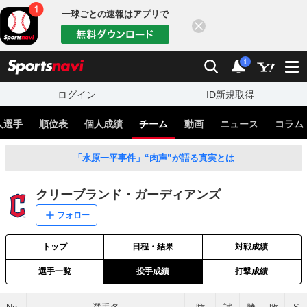
一球ごとの速報はアプリで
閉じる
sports
検索
通知
i
ログイン
ID新規取得
人選手
順位表
個人成績
チーム
動画
ニュース
コラム
「水原一平事件」“肉声”が語る真実とは
クリーブランド・ガーディアンズ
フォロー
トップ
日程・結果
対戦成績
選手一覧
投手成績
打撃成績