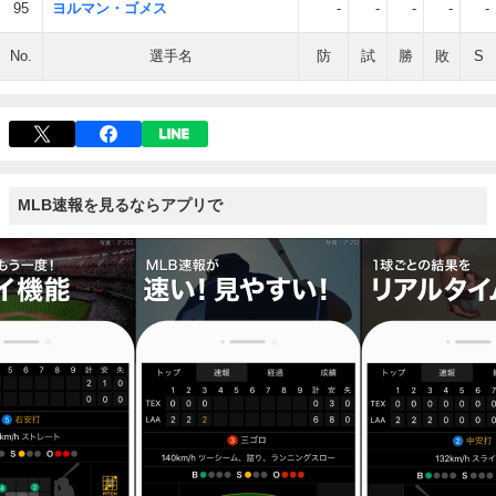
95
ヨルマン・ゴメス
-
-
-
-
-
No.
選手名
防
試
勝
敗
S
MLB速報を見るならアプリで