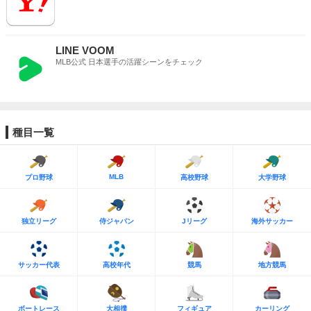
LINE VOOM
MLB公式 日本選手の活躍シーンをチェック
種目一覧
MLB
プロ野球
高校野球
大学野球
独立リーグ
侍ジャパン
Jリーグ
海外サッカー
サッカー代表
高校年代
競馬
地方競馬
ボートレース
大相撲
フィギュア
カーリング