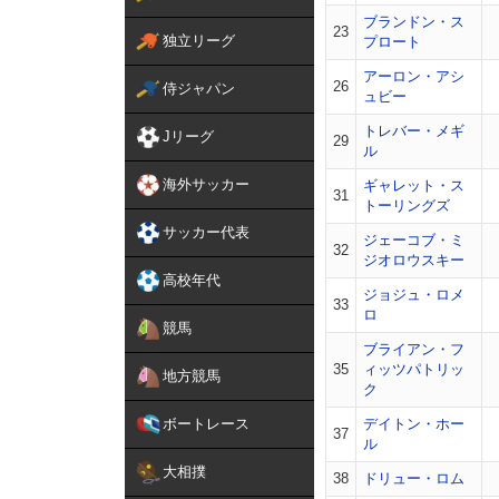
ブランドン・ス
23
独立リーグ
プロート
アーロン・アシ
26
侍ジャパン
ュビー
トレバー・メギ
Jリーグ
29
ル
海外サッカー
ギャレット・ス
31
トーリングズ
サッカー代表
ジェーコブ・ミ
32
ジオロウスキー
高校年代
ジョジュ・ロメ
33
ロ
競馬
ブライアン・フ
35
ィッツパトリッ
地方競馬
ク
ボートレース
デイトン・ホー
37
ル
大相撲
38
ドリュー・ロム