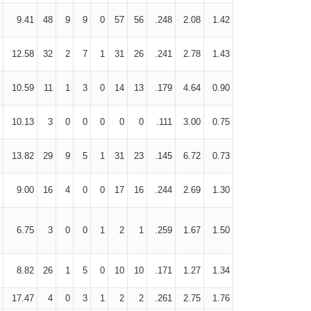
9.41
48
9
9
0
57
56
.248
2.08
1.42
12.58
32
2
7
1
31
26
.241
2.78
1.43
10.59
11
1
3
0
14
13
.179
4.64
0.90
10.13
3
0
0
0
0
0
.111
3.00
0.75
13.82
29
9
5
1
31
23
.145
6.72
0.73
9.00
16
4
0
0
17
16
.244
2.69
1.30
6.75
3
0
0
1
2
1
.259
1.67
1.50
8.82
26
1
5
0
10
10
.171
1.27
1.34
17.47
4
0
3
1
2
2
.261
2.75
1.76