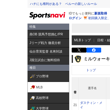
ハチにも権利がある？ ペルーの新しいルール
IDでもっと便利に
新規取得
ログイン
初回購入限定
特集
燕OB 競馬予想挑む/PR
MLBトップ
日程・
Jリーグ戦力 徹底分析
仙台育英監督 名将対談
ミルウォーキ
J国立試合に無料招待
種目
トップ
プロ野球
MLB
選手名
高校野球
ダスティン・メ
21
イ
大学野球