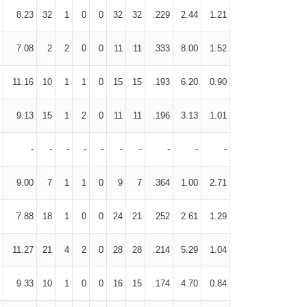
8.23
32
1
0
0
32
32
.229
2.44
1.21
7.08
2
2
0
0
11
11
.333
8.00
1.52
11.16
10
1
1
0
15
15
.193
6.20
0.90
9.13
15
1
2
0
11
11
.196
3.13
1.01
-
-
-
-
-
-
-
-
-
-
9.00
7
1
1
0
9
7
.364
1.00
2.71
7.88
18
1
0
0
24
21
.252
2.61
1.29
11.27
21
4
2
0
28
28
.214
5.29
1.04
9.33
10
1
0
0
16
15
.174
4.70
0.84