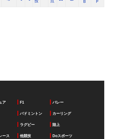
ュア
F1
バレー
バドミントン
カーリング
ラグビー
陸上
レース
他競技
Doスポーツ