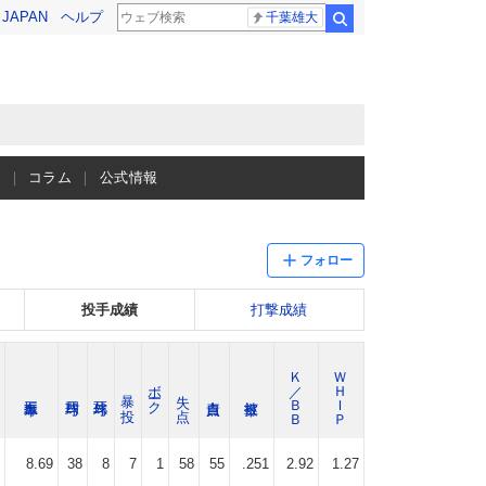
! JAPAN
ヘルプ
千葉雄大
検索
ス
コラム
公式情報
フォロー
投手成績
打撃成績
Ｋ／ＢＢ
ＷＨＩＰ
ボーク
暴 投
失 点
8.69
38
8
7
1
58
55
.251
2.92
1.27