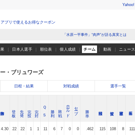
Yahoo
、アプリで使えるお得なクーポン
「水原一平事件」“肉声”が語る真実とは
結果
日本人選手
順位表
個人成績
チーム
動画
ニュー
ー・ブリュワーズ
日程・結果
対戦成績
選手一覧
ホールド
Ｑ Ｓ
セーブ
登 板
先 発
完 投
完 封
勝 利
敗 戦
勝 率
4.30
22
22
1
1
11
6
7
0
0
.462
115
108
8
111