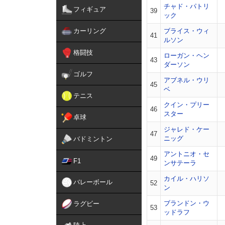
チャド・パトリ
フィギュア
39
ック
カーリング
ブライス・ウィ
41
ルソン
格闘技
ローガン・ヘン
43
ダーソン
ゴルフ
アブネル・ウリ
45
ベ
テニス
クイン・プリー
46
スター
卓球
ジャレド・ケー
47
ニッグ
バドミントン
アントニオ・セ
49
F1
ンサテーラ
カイル・ハリソ
バレーボール
52
ン
ブランドン・ウ
ラグビー
53
ッドラフ