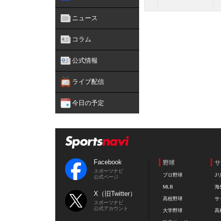
ニュース
コラム
公式情報
ライブ配信
今日の予定
Facebook
野球
サ
スポーツナビ
プロ野球
J
公式ページ
MLB
海
X（旧Twitter）
高校野球
サ
スポーツナビ
公式アカウント
大学野球
高