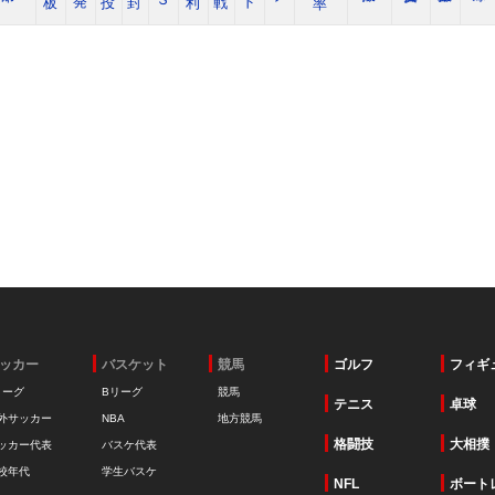
ッカー
バスケット
競馬
ゴルフ
フィギ
リーグ
Bリーグ
競馬
テニス
卓球
外サッカー
NBA
地方競馬
格闘技
大相撲
ッカー代表
バスケ代表
校年代
学生バスケ
NFL
ボート