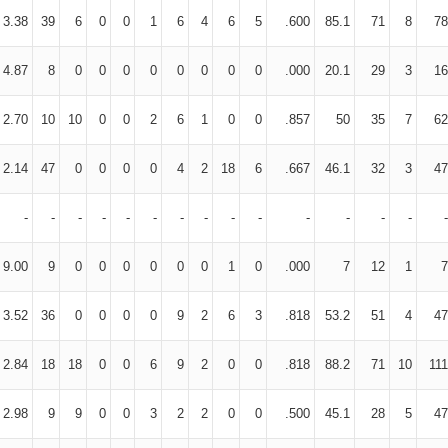
3.38
39
6
0
0
1
6
4
6
5
.600
85.1
71
8
78
4.87
8
0
0
0
0
0
0
0
0
.000
20.1
29
3
16
2.70
10
10
0
0
2
6
1
0
0
.857
50
35
7
62
2.14
47
0
0
0
0
4
2
18
6
.667
46.1
32
3
47
-
-
-
-
-
-
-
-
-
-
-
-
-
-
-
9.00
9
0
0
0
0
0
0
1
0
.000
7
12
1
7
3.52
36
0
0
0
0
9
2
6
3
.818
53.2
51
4
47
2.84
18
18
0
0
6
9
2
0
0
.818
88.2
71
10
111
2.98
9
9
0
0
3
2
2
0
0
.500
45.1
28
5
47