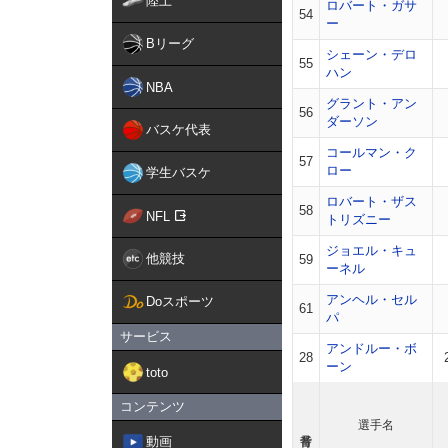
陸上
ロバート・ガサ
54
ー
Bリーグ
シェーン・デロ
55
ハン
NBA
グラント・アン
56
ダーソン
バスケ代表
コールマン・ク
57
ロー
学生バスケ
ロバート・ザス
58
NFL
トリズニー
ジョエル・キュ
他競技
59
ーネル
アンヘル・セル
Doスポーツ
61
パ
サービス
アンドルー・ボ
28
ーン
toto
コンテンツ
選手名
動画