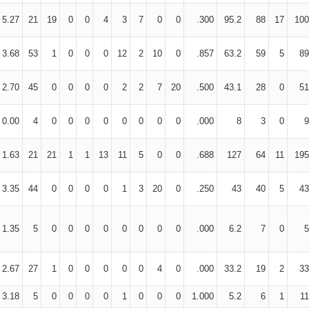
5.27
21
19
0
0
4
3
7
0
0
.300
95.2
88
17
100
3.68
53
1
0
0
0
12
2
10
0
.857
63.2
59
5
89
2.70
45
0
0
0
0
2
2
7
20
.500
43.1
28
0
51
0.00
4
0
0
0
0
0
0
0
0
.000
8
3
0
9
1.63
21
21
1
1
13
11
5
0
0
.688
127
64
11
195
3.35
44
0
0
0
0
1
3
20
0
.250
43
40
5
43
1.35
5
0
0
0
0
0
0
0
0
.000
6.2
7
0
5
2.67
27
1
0
0
0
0
0
4
0
.000
33.2
19
2
33
3.18
5
0
0
0
0
1
0
0
0
1.000
5.2
6
1
11