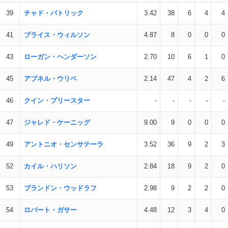
39
チャド・パトリック
3.42
38
6
4
4
41
ブライス・ウィルソン
4.87
8
0
0
0
43
ローガン・ヘンダーソン
2.70
10
6
1
0
45
アブネル・ウリベ
2.14
47
4
2
6
46
クイン・プリースター
-
-
-
-
-
47
ジャレド・ケーニッグ
9.00
9
0
0
0
49
アントニオ・センサテーラ
3.52
36
9
2
3
52
カイル・ハリソン
2.84
18
9
2
0
53
ブランドン・ウッドラフ
2.98
9
2
2
0
54
ロバート・ガサー
4.48
12
3
4
0