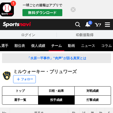
一球ごとの速報はアプリで
閉じる
sports
検索
通知
i
ログイン
ID新規取得
人選手
順位表
個人成績
チーム
動画
ニュース
コラム
「水原一平事件」“肉声”が語る真実とは
ミルウォーキー・ブリュワーズ
フォロー
トップ
日程・結果
対戦成績
選手一覧
投手成績
打撃成績