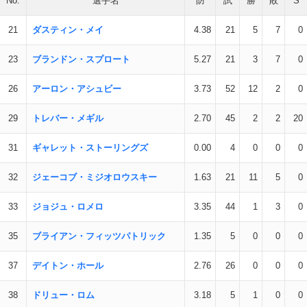
No.
選手名
防
試
勝
敗
S
21
ダスティン・メイ
4.38
21
5
7
0
23
ブランドン・スプロート
5.27
21
3
7
0
26
アーロン・アシュビー
3.73
52
12
2
0
29
トレバー・メギル
2.70
45
2
2
20
31
ギャレット・ストーリングズ
0.00
4
0
0
0
32
ジェーコブ・ミジオロウスキー
1.63
21
11
5
0
33
ジョジュ・ロメロ
3.35
44
1
3
0
35
ブライアン・フィッツパトリック
1.35
5
0
0
0
37
デイトン・ホール
2.76
26
0
0
0
38
ドリュー・ロム
3.18
5
1
0
0