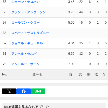
55
シェーン・デロハン
3.48
22
6
4
1
56
グラント・アンダーソン
3.70
44
3
3
0
57
コールマン・クロー
5.30
5
0
1
0
58
ロバート・ザストリズニー
-
-
-
-
-
59
ジョエル・キューネル
4.84
35
1
3
6
61
アンヘル・セルパ
6.39
12
0
2
2
28
アンドルー・ボーン
27.00
1
0
0
0
No.
選手名
防
試
勝
敗
S
MLB速報を見るならアプリで