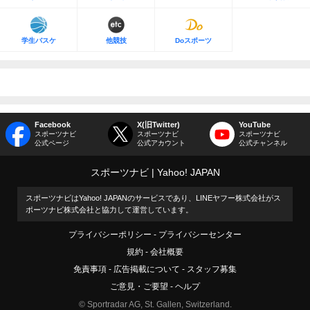
学生バスケ
他競技
Doスポーツ
Facebook
X(旧Twitter)
YouTube
スポーツナビ
スポーツナビ
スポーツナビ
公式ページ
公式アカウント
公式チャンネル
スポーツナビ
Yahoo! JAPAN
スポーツナビはYahoo! JAPANのサービスであり、LINEヤフー株式会社がス
ポーツナビ株式会社と協力して運営しています。
プライバシーポリシー
プライバシーセンター
規約
会社概要
免責事項
広告掲載について
スタッフ募集
ご意見・ご要望
ヘルプ
© Sportradar AG, St. Gallen, Switzerland.