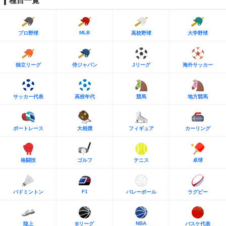
種目一覧
MLB
プロ野球
高校野球
大学野球
独立リーグ
侍ジャパン
Jリーグ
海外サッカー
サッカー代表
高校年代
競馬
地方競馬
ボートレース
大相撲
フィギュア
カーリング
格闘技
ゴルフ
テニス
卓球
F1
バドミントン
バレーボール
ラグビー
NBA
陸上
Bリーグ
バスケ代表