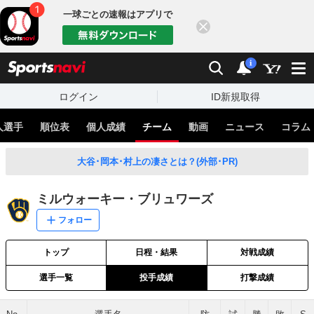
一球ごとの速報はアプリで
閉じる
sports
検索
通知
i
ログイン
ID新規取得
人選手
順位表
個人成績
チーム
動画
ニュース
コラム
大谷･岡本･村上の凄さとは？(外部･PR)
ミルウォーキー・ブリュワーズ
フォロー
トップ
日程・結果
対戦成績
選手一覧
投手成績
打撃成績