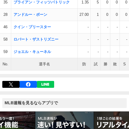
35
ブライアン・フィッツパトリック
1.35
5
0
0
0
28
アンドルー・ボーン
27.00
1
0
0
0
46
クイン・プリースター
-
-
-
-
-
58
ロバート・ザストリズニー
-
-
-
-
-
59
ジョエル・キューネル
-
-
-
-
-
No.
選手名
防
試
勝
敗
S
MLB速報を見るならアプリで