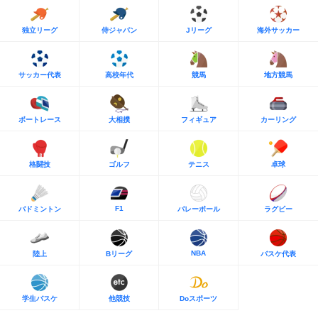
独立リーグ
侍ジャパン
Jリーグ
海外サッカー
サッカー代表
高校年代
競馬
地方競馬
ボートレース
大相撲
フィギュア
カーリング
格闘技
ゴルフ
テニス
卓球
F1
バドミントン
バレーボール
ラグビー
NBA
陸上
Bリーグ
バスケ代表
学生バスケ
他競技
Doスポーツ