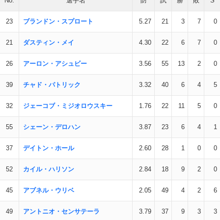
No.
選手名
防
試
勝
敗
S
23
ブランドン・スプロート
5.27
21
3
7
0
21
ダスティン・メイ
4.30
22
6
7
0
26
アーロン・アシュビー
3.56
55
13
2
0
39
チャド・パトリック
3.32
40
6
4
5
32
ジェーコブ・ミジオロウスキー
1.76
22
11
5
0
55
シェーン・デロハン
3.87
23
6
4
1
37
デイトン・ホール
2.60
28
1
0
0
52
カイル・ハリソン
2.84
18
9
2
0
45
アブネル・ウリベ
2.05
49
4
2
6
49
アントニオ・センサテーラ
3.79
37
9
3
3