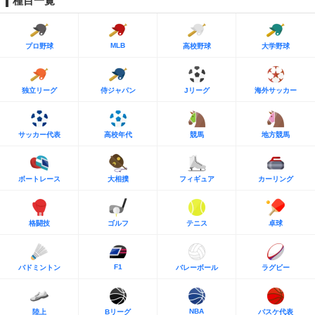
種目一覧
MLB
プロ野球
高校野球
大学野球
独立リーグ
侍ジャパン
Jリーグ
海外サッカー
サッカー代表
高校年代
競馬
地方競馬
ボートレース
大相撲
フィギュア
カーリング
格闘技
ゴルフ
テニス
卓球
F1
バドミントン
バレーボール
ラグビー
NBA
陸上
Bリーグ
バスケ代表