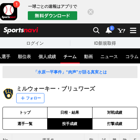
一球ごとの速報はアプリで
閉じる
sports
検索
通知
i
ログイン
ID新規取得
人選手
順位表
個人成績
チーム
動画
ニュース
コラム
「水原一平事件」“肉声”が語る真実とは
ミルウォーキー・ブリュワーズ
フォロー
トップ
日程・結果
対戦成績
選手一覧
投手成績
打撃成績