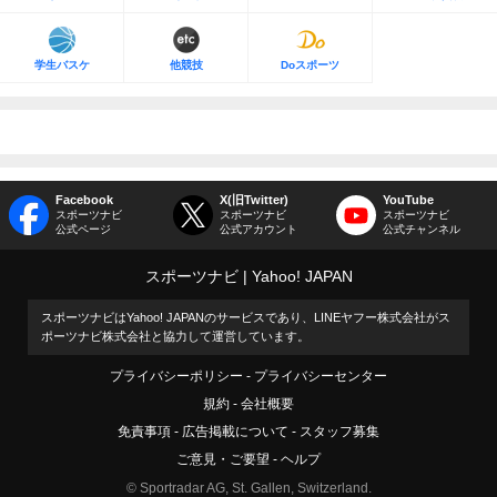
学生バスケ
他競技
Doスポーツ
Facebook
X(旧Twitter)
YouTube
スポーツナビ
スポーツナビ
スポーツナビ
公式ページ
公式アカウント
公式チャンネル
スポーツナビ
Yahoo! JAPAN
スポーツナビはYahoo! JAPANのサービスであり、LINEヤフー株式会社がス
ポーツナビ株式会社と協力して運営しています。
プライバシーポリシー
プライバシーセンター
規約
会社概要
免責事項
広告掲載について
スタッフ募集
ご意見・ご要望
ヘルプ
© Sportradar AG, St. Gallen, Switzerland.