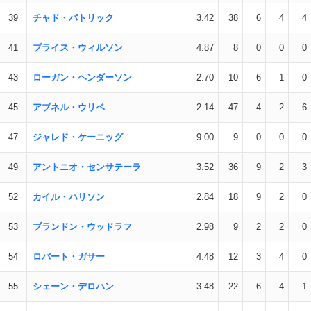
39
チャド・パトリック
3.42
38
6
4
4
41
ブライス・ウィルソン
4.87
8
0
0
0
43
ローガン・ヘンダーソン
2.70
10
6
1
0
45
アブネル・ウリベ
2.14
47
4
2
6
47
ジャレド・ケーニッグ
9.00
9
0
0
0
49
アントニオ・センサテーラ
3.52
36
9
2
3
52
カイル・ハリソン
2.84
18
9
2
0
53
ブランドン・ウッドラフ
2.98
9
2
2
0
54
ロバート・ガサー
4.48
12
3
4
0
55
シェーン・デロハン
3.48
22
6
4
1