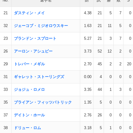
No.
選手名
防
試
勝
敗
S
21
ダスティン・メイ
4.38
21
5
7
0
32
ジェーコブ・ミジオロウスキー
1.63
21
11
5
0
23
ブランドン・スプロート
5.27
21
3
7
0
26
アーロン・アシュビー
3.73
52
12
2
0
29
トレバー・メギル
2.70
45
2
2
20
31
ギャレット・ストーリングズ
0.00
4
0
0
0
33
ジョジュ・ロメロ
3.35
44
1
3
0
35
ブライアン・フィッツパトリック
1.35
5
0
0
0
37
デイトン・ホール
2.76
26
0
0
0
38
ドリュー・ロム
3.18
5
1
0
0