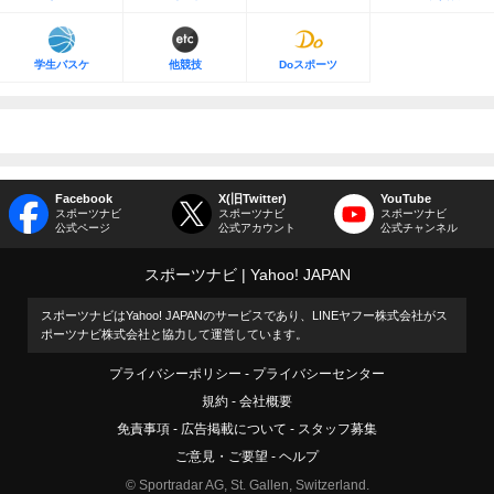
学生バスケ
他競技
Doスポーツ
Facebook
X(旧Twitter)
YouTube
スポーツナビ
スポーツナビ
スポーツナビ
公式ページ
公式アカウント
公式チャンネル
スポーツナビ
Yahoo! JAPAN
スポーツナビはYahoo! JAPANのサービスであり、LINEヤフー株式会社がス
ポーツナビ株式会社と協力して運営しています。
プライバシーポリシー
プライバシーセンター
規約
会社概要
免責事項
広告掲載について
スタッフ募集
ご意見・ご要望
ヘルプ
© Sportradar AG, St. Gallen, Switzerland.