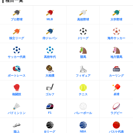
種目一覧
MLB
プロ野球
高校野球
大学野球
独立リーグ
侍ジャパン
Jリーグ
海外サッカー
サッカー代表
高校年代
競馬
地方競馬
ボートレース
大相撲
フィギュア
カーリング
格闘技
ゴルフ
テニス
卓球
F1
バドミントン
バレーボール
ラグビー
NBA
陸上
Bリーグ
バスケ代表