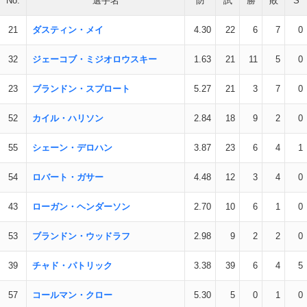
No.
選手名
防
試
勝
敗
S
21
ダスティン・メイ
4.30
22
6
7
0
32
ジェーコブ・ミジオロウスキー
1.63
21
11
5
0
23
ブランドン・スプロート
5.27
21
3
7
0
52
カイル・ハリソン
2.84
18
9
2
0
55
シェーン・デロハン
3.87
23
6
4
1
54
ロバート・ガサー
4.48
12
3
4
0
43
ローガン・ヘンダーソン
2.70
10
6
1
0
53
ブランドン・ウッドラフ
2.98
9
2
2
0
39
チャド・パトリック
3.38
39
6
4
5
57
コールマン・クロー
5.30
5
0
1
0