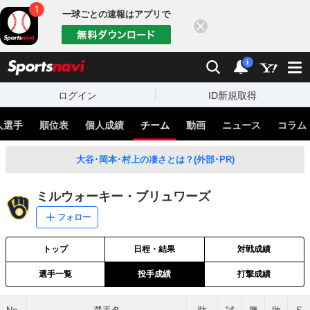
一球ごとの速報はアプリで
閉じる
sports
検索
通知
i
ログイン
ID新規取得
人選手
順位表
個人成績
チーム
動画
ニュース
コラム
大谷･岡本･村上の凄さとは？(外部･PR)
ミルウォーキー・ブリュワーズ
フォロー
トップ
日程・結果
対戦成績
選手一覧
投手成績
打撃成績