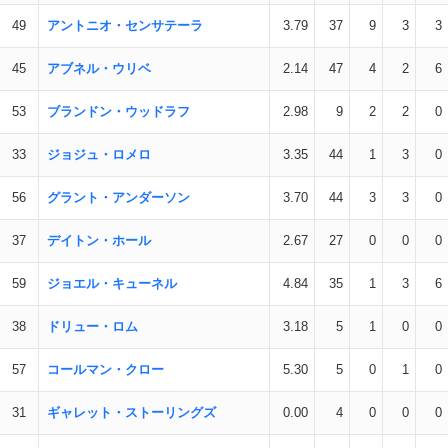
49
アントニオ・センサテーラ
3.79
37
9
3
3
45
アブネル・ウリベ
2.14
47
4
2
6
53
ブランドン・ウッドラフ
2.98
9
2
2
0
33
ジョジュ・ロメロ
3.35
44
1
3
0
56
グラント・アンダーソン
3.70
44
3
3
0
37
デイトン・ホール
2.67
27
0
0
0
59
ジョエル・キューネル
4.84
35
1
3
6
38
ドリュー・ロム
3.18
5
1
0
0
57
コールマン・クロー
5.30
5
0
1
0
31
ギャレット・ストーリングズ
0.00
4
0
0
0