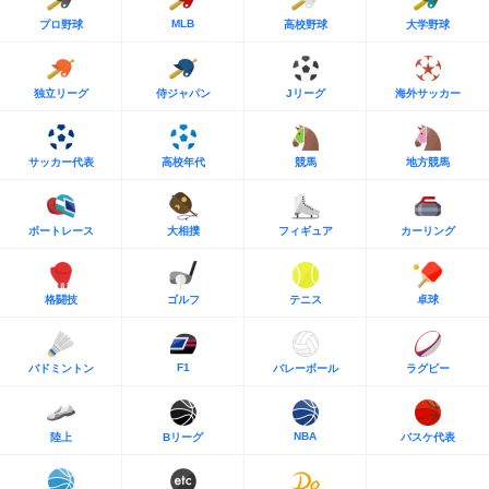
MLB
プロ野球
高校野球
大学野球
独立リーグ
侍ジャパン
Jリーグ
海外サッカー
サッカー代表
高校年代
競馬
地方競馬
ボートレース
大相撲
フィギュア
カーリング
格闘技
ゴルフ
テニス
卓球
F1
バドミントン
バレーボール
ラグビー
NBA
陸上
Bリーグ
バスケ代表