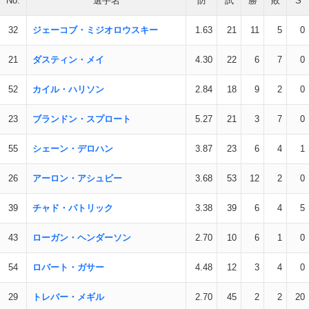
No.
選手名
防
試
勝
敗
S
32
ジェーコブ・ミジオロウスキー
1.63
21
11
5
0
21
ダスティン・メイ
4.30
22
6
7
0
52
カイル・ハリソン
2.84
18
9
2
0
23
ブランドン・スプロート
5.27
21
3
7
0
55
シェーン・デロハン
3.87
23
6
4
1
26
アーロン・アシュビー
3.68
53
12
2
0
39
チャド・パトリック
3.38
39
6
4
5
43
ローガン・ヘンダーソン
2.70
10
6
1
0
54
ロバート・ガサー
4.48
12
3
4
0
29
トレバー・メギル
2.70
45
2
2
20