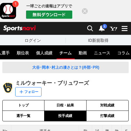
一球ごとの速報はアプリで
閉じる
sports
検索
通知
i
ログイン
ID新規取得
人選手
順位表
個人成績
チーム
動画
ニュース
コラム
大谷･岡本･村上の凄さとは？(外部･PR)
ミルウォーキー・ブリュワーズ
フォロー
トップ
日程・結果
対戦成績
選手一覧
投手成績
打撃成績