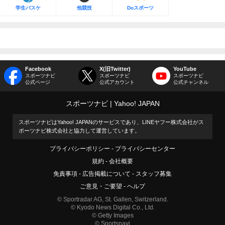
学生バスケ
他競技
Doスポーツ
Facebook
X(旧Twitter)
YouTube
スポーツナビ
スポーツナビ
スポーツナビ
公式ページ
公式アカウント
公式チャンネル
スポーツナビ
Yahoo! JAPAN
スポーツナビはYahoo! JAPANのサービスであり、LINEヤフー株式会社がス
ポーツナビ株式会社と協力して運営しています。
プライバシーポリシー
プライバシーセンター
規約
会社概要
免責事項
広告掲載について
スタッフ募集
ご意見・ご要望
ヘルプ
© Sportradar AG, St. Gallen, Switzerland.
© Kyodo News Digital Co., Ltd.
© Getty Images
© Sportsnavi