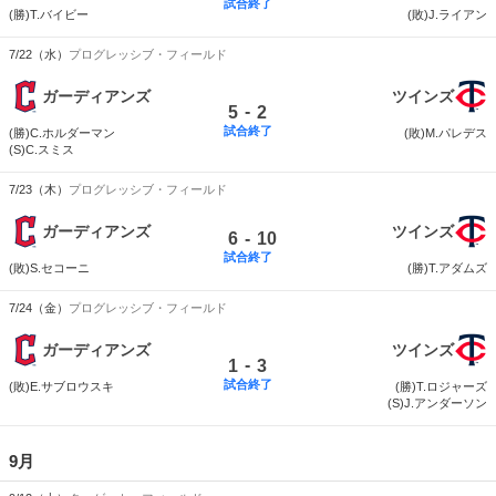
試合終了
(勝)T.バイビー
(敗)J.ライアン
7/22（水）
プログレッシブ・フィールド
ガーディアンズ
ツインズ
-
5
2
試合終了
(勝)C.ホルダーマン
(敗)M.パレデス
(S)C.スミス
7/23（木）
プログレッシブ・フィールド
ガーディアンズ
ツインズ
-
6
10
試合終了
(敗)S.セコーニ
(勝)T.アダムズ
7/24（金）
プログレッシブ・フィールド
ガーディアンズ
ツインズ
-
1
3
試合終了
(敗)E.サブロウスキ
(勝)T.ロジャーズ
(S)J.アンダーソン
9月