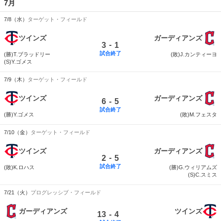
7月
7/8（水）
ターゲット・フィールド
ツインズ
ガーディアンズ
-
3
1
試合終了
(勝)T.ブラッドリー
(敗)J.カンティーヨ
(S)Y.ゴメス
7/9（木）
ターゲット・フィールド
ツインズ
ガーディアンズ
-
6
5
試合終了
(勝)Y.ゴメス
(敗)M.フェスタ
7/10（金）
ターゲット・フィールド
ツインズ
ガーディアンズ
-
2
5
試合終了
(敗)K.ロハス
(勝)G.ウィリアムズ
(S)C.スミス
7/21（火）
プログレッシブ・フィールド
ガーディアンズ
ツインズ
-
13
4