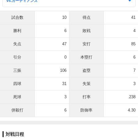
試合数
10
得点
41
勝利
6
敗戦
4
失点
47
安打
85
引分
0
本塁打
6
三振
106
盗塁
7
四球
31
失策
3
死球
3
打率
.238
併殺打
6
防御率
4.30
対戦日程