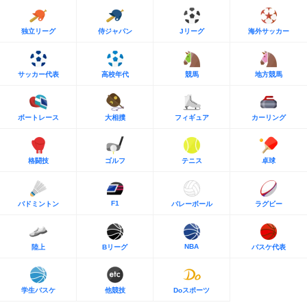
独立リーグ
侍ジャパン
Jリーグ
海外サッカー
サッカー代表
高校年代
競馬
地方競馬
ボートレース
大相撲
フィギュア
カーリング
格闘技
ゴルフ
テニス
卓球
F1
バドミントン
バレーボール
ラグビー
NBA
陸上
Bリーグ
バスケ代表
学生バスケ
他競技
Doスポーツ