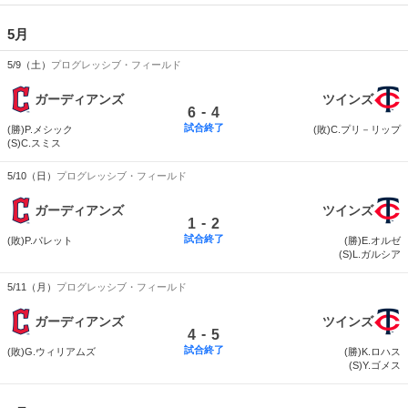
5月
5/9（土）
プログレッシブ・フィールド
ガーディアンズ
ツインズ
-
6
4
試合終了
(勝)P.メシック
(敗)C.プリ－リップ
(S)C.スミス
5/10（日）
プログレッシブ・フィールド
ガーディアンズ
ツインズ
-
1
2
試合終了
(敗)P.パレット
(勝)E.オルゼ
(S)L.ガルシア
5/11（月）
プログレッシブ・フィールド
ガーディアンズ
ツインズ
-
4
5
試合終了
(敗)G.ウィリアムズ
(勝)K.ロハス
(S)Y.ゴメス