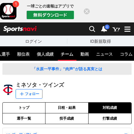
一球ごとの速報はアプリで
閉じる
sports
検索
通知
i
ログイン
ID新規取得
人選手
順位表
個人成績
チーム
動画
ニュース
コラム
「水原一平事件」“肉声”が語る真実とは
ミネソタ・ツインズ
フォロー
トップ
日程・結果
対戦成績
選手一覧
投手成績
打撃成績