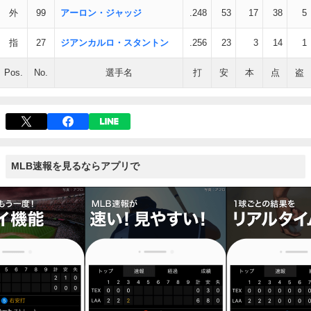
外
99
アーロン・ジャッジ
.248
53
17
38
5
指
27
ジアンカルロ・スタントン
.256
23
3
14
1
Pos.
No.
選手名
打
安
本
点
盗
MLB速報を見るならアプリで