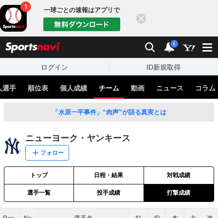
一球ごとの速報はアプリで
閉じる
sports
検索
通知
i
ログイン
ID新規取得
人選手
順位表
個人成績
チーム
動画
ニュース
コラム
「水原一平事件」“肉声”が語る真実とは
ニューヨーク・ヤンキース
フォロー
トップ
日程・結果
対戦成績
選手一覧
投手成績
打撃成績