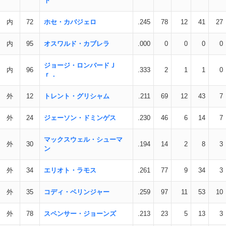
ト
内
72
ホセ・カバジェロ
.245
78
12
41
27
内
95
オスワルド・カブレラ
.000
0
0
0
0
ジョージ・ロンバードＪ
内
96
.333
2
1
1
0
ｒ．
外
12
トレント・グリシャム
.211
69
12
43
7
外
24
ジェーソン・ドミンゲス
.230
46
6
14
7
マックスウェル・シューマ
外
30
.194
14
2
8
3
ン
外
34
エリオト・ラモス
.261
77
9
34
3
外
35
コディ・ベリンジャー
.259
97
11
53
10
外
78
スペンサー・ジョーンズ
.213
23
5
13
3