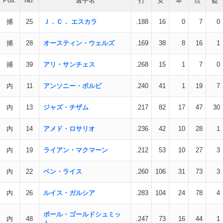
Pos.
No.
選手名
打
安
本
点
盗
捕
25
Ｊ．Ｃ． エスカラ
.188
16
0
7
0
捕
28
オースティン・ウェルズ
.169
38
8
16
1
捕
39
アリ・サンチェス
.268
15
1
7
0
内
11
アンソニー・ボルピ
.240
41
1
19
7
内
13
ジャズ・チザム
.217
82
17
47
30
内
14
アメド・ロサリオ
.236
42
10
28
1
内
19
ライアン・マクマーン
.212
53
10
27
3
内
22
ベン・ライス
.260
106
31
73
3
内
26
ルイス・ガルシア
.283
104
24
78
4
ポール・ゴールドシュミッ
内
48
.247
73
16
44
1