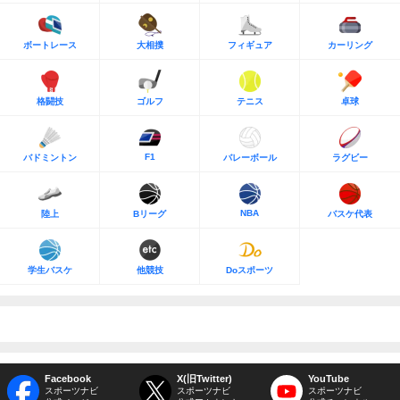
ボートレース
大相撲
フィギュア
カーリング
格闘技
ゴルフ
テニス
卓球
F1
バドミントン
バレーボール
ラグビー
NBA
陸上
Bリーグ
バスケ代表
学生バスケ
他競技
Doスポーツ
Facebook
X(旧Twitter)
YouTube
スポーツナビ
スポーツナビ
スポーツナビ