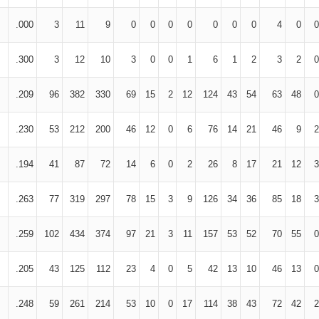
.000
3
11
9
0
0
0
0
0
0
0
4
0
0
.300
3
12
10
3
0
0
1
6
1
2
3
2
0
.209
96
382
330
69
15
2
12
124
43
54
63
48
0
.230
53
212
200
46
12
0
6
76
14
21
46
9
2
.194
41
87
72
14
6
0
2
26
8
17
21
12
3
.263
77
319
297
78
15
3
9
126
34
36
85
18
3
.259
102
434
374
97
21
3
11
157
53
52
70
55
0
.205
43
125
112
23
4
0
5
42
13
10
46
13
0
.248
59
261
214
53
10
0
17
114
38
43
72
42
2