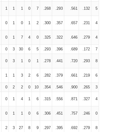
1
1
1
0
7
.268
.293
.561
.132
5
0
1
0
1
2
.300
.357
.657
.231
4
0
1
7
4
0
.325
.322
.646
.279
4
0
3
30
6
5
.293
.396
.689
.172
7
0
3
1
0
1
.278
.441
.720
.293
8
1
1
3
2
6
.282
.379
.661
.219
6
0
2
2
0
10
.354
.546
.900
.265
3
0
1
4
1
6
.315
.556
.871
.327
4
0
1
1
0
6
.306
.451
.757
.246
0
2
3
27
8
9
.297
.395
.692
.279
8