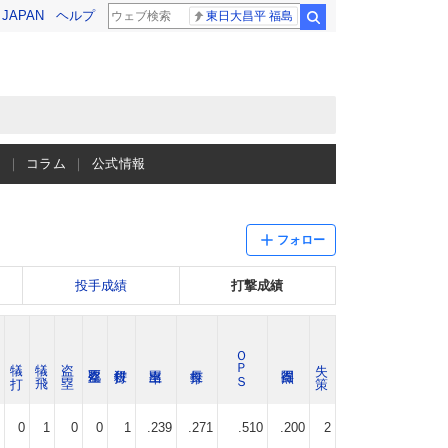
! JAPAN
ヘルプ
東日大昌平 福島
検索
ス
コラム
公式情報
フォロー
投手成績
打撃成績
ＯＰＳ
犠 打
犠 飛
盗 塁
失 策
0
1
0
0
1
.239
.271
.510
.200
2