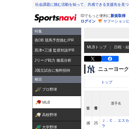
社会課題に挑む活動を知って、共感できる支援先を見つ
IDでもっと便利に
新規取得
ログイン
ヤフーショッピ
特集
燕OB 競馬予想挑む/PR
MLBトップ
日程・
髙津×三浦 監督対談/PR
Jリーグ戦力 徹底分析
ニューヨーク
J国立試合に無料招待
種目
トップ
プロ野球
MLB
選手名
高校野球
Ｊ．Ｃ． エスカ
捕
25
ラ
大学野球