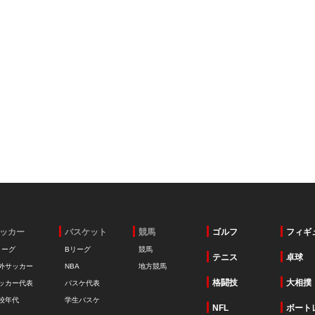
ッカー
バスケット
競馬
ゴルフ
フィギ
リーグ
Bリーグ
競馬
テニス
卓球
外サッカー
NBA
地方競馬
格闘技
大相撲
ッカー代表
バスケ代表
校年代
学生バスケ
NFL
ボート