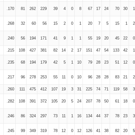
.170
81
262
229
39
4
0
8
67
17
24
70
30
1
.268
32
60
56
15
2
0
1
20
7
5
15
1
2
.240
56
194
171
41
9
1
1
55
19
20
45
22
0
.215
108
427
381
82
14
2
17
151
47
54
133
42
1
.235
68
194
179
42
5
1
10
79
28
23
51
12
0
.217
96
278
253
55
11
0
10
96
28
28
83
21
2
.260
111
475
412
107
19
3
31
225
74
71
119
58
3
.282
108
391
372
105
20
5
24
207
78
50
61
18
0
.246
86
324
297
73
11
1
16
134
44
37
78
23
3
.245
99
349
319
78
12
0
12
126
41
38
82
20
5