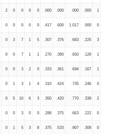
2
0
0
0
0
.000
.000
.000
.000
1
0
0
0
0
0
.417
.600
1.017
.000
0
0
3
7
1
5
.307
.376
.683
.225
3
0
0
7
1
1
.270
.380
.650
.128
1
0
0
3
2
0
.333
.361
.694
.167
1
0
1
3
1
4
.310
.424
.735
.246
0
0
5
10
6
3
.350
.420
.770
.338
2
0
0
3
0
0
.288
.375
.663
.222
0
0
1
5
3
8
.375
.533
.907
.308
0