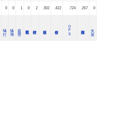
0
0
1
0
2
.302
.422
.724
.267
0
ＯＰＳ
犠 打
犠 飛
盗 塁
失 策