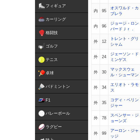
フィギュア
オスワルド・カ
内
95
ブレラ
カーリング
ジョージ・ロン
内
96
バードＪｒ．
格闘技
トレント・グリ
外
12
シャム
ゴルフ
ジェーソン・ド
外
24
テニス
ミンゲス
マックスウェ
外
30
卓球
ル・シューマン
エリオト・ラモ
バドミントン
外
34
ス
コディ・ベリン
F1
外
35
ジャー
バレーボール
スペンサー・ジ
外
78
ョーンズ
ラグビー
アーロン・ジャ
外
99
ッジ