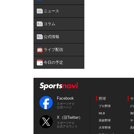
ニュース
コラム
公式情報
ライブ配信
今日の予定
Facebook
野球
サ
スポーツナビ
プロ野球
J
公式ページ
MLB
海
X（旧Twitter）
高校野球
サ
スポーツナビ
公式アカウント
大学野球
高