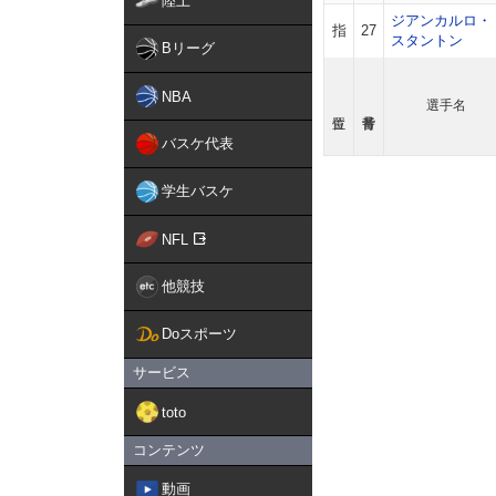
陸上
ジアンカルロ・
指
27
スタントン
Bリーグ
NBA
選手名
バスケ代表
学生バスケ
NFL
他競技
Doスポーツ
サービス
toto
コンテンツ
動画