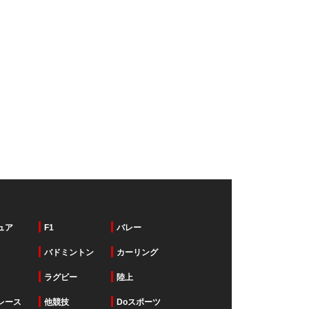
ュア
F1
バレー
バドミントン
カーリング
ラグビー
陸上
レース
他競技
Doスポーツ