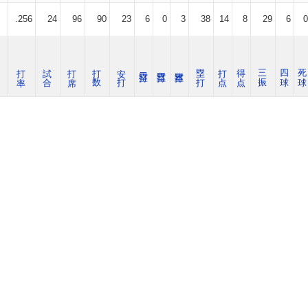
.256
24
96
90
23
6
0
3
38
14
8
29
6
0
打 率
試 合
打 席
打 数
安 打
塁 打
打 点
得 点
三 振
四 球
死 球