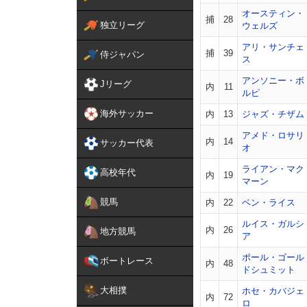
オースティン・
捕
28
独立リーグ
ウェルズ
アリ・サンチェ
捕
39
侍ジャパン
ス
アンソニー・ボ
Jリーグ
内
11
ルピ
海外サッカー
内
13
ジャズ・チザム
アメド・ロサリ
内
14
サッカー代表
オ
ライアン・マク
高校年代
内
19
マーン
競馬
内
22
ベン・ライス
ルイス・ガルシ
内
26
地方競馬
ア
ポール・ゴール
ボートレース
内
48
ドシュミット
大相撲
ホセ・カバジェ
内
72
ロ