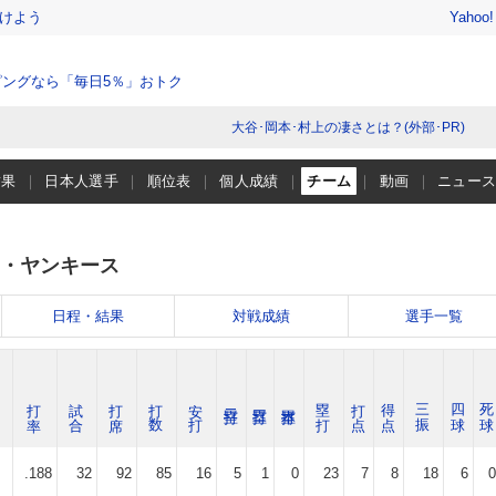
けよう
Yahoo
ングなら「毎日5％」おトク
大谷･岡本･村上の凄さとは？(外部･PR)
結果
日本人選手
順位表
個人成績
チーム
動画
ニュー
・ヤンキース
日程・結果
対戦成績
選手一覧
打 率
試 合
打 席
打 数
安 打
塁 打
打 点
得 点
三 振
四 球
死 球
.188
32
92
85
16
5
1
0
23
7
8
18
6
0