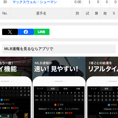
30
マックスウェル・シューマン
0.00
1
0
0
0
No.
選手名
防
試
勝
敗
S
MLB速報を見るならアプリで