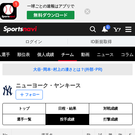
一球ごとの速報はアプリで
閉じる
sports
検索
通知
i
ログイン
ID新規取得
人選手
順位表
個人成績
チーム
動画
ニュース
コラム
大谷･岡本･村上の凄さとは？(外部･PR)
ニューヨーク・ヤンキース
フォロー
トップ
日程・結果
対戦成績
選手一覧
投手成績
打撃成績