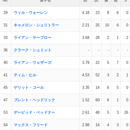
No.
選手名
防
試
勝
敗
S
29
ウィル・ウォーレン
4.18
23
8
6
0
31
キャメロン・シュリトラー
2.21
25
10
6
0
33
ライアン・ヤーブロー
3.68
28
2
1
2
36
クラーク・シュミット
-
-
-
-
-
40
ライアン・ウェザーズ
3.79
22
5
7
0
41
ティム・ヒル
4.53
52
3
2
1
45
ゲリット・コール
3.35
14
6
5
0
47
ブレント・ヘッドリック
1.52
60
6
1
0
53
デービッド・ベッドナー
2.61
48
5
3
26
54
マックス・フリード
2.88
14
4
3
0