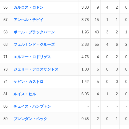
55
カルロス・ロドン
3.30
9
4
2
0
57
アンヘル・チビイ
3.78
15
1
1
0
58
ポール・ブラックバーン
1.95
43
3
2
1
63
フェルナンド・クルーズ
2.88
55
4
6
2
71
エルマー・ロドリゲス
4.76
4
0
2
0
73
ジェリー・デロスサントス
1.00
6
0
0
0
74
ケビン・カストロ
1.42
5
0
0
0
81
ルイス・ヒル
6.05
4
1
2
0
86
チェイス・ハンプトン
-
-
-
-
-
89
ブレンダン・ベック
9.45
2
0
1
0