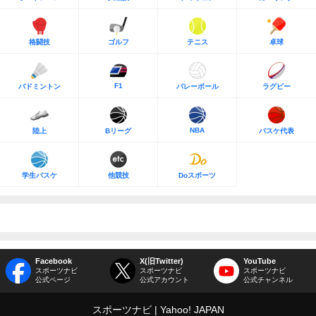
格闘技
ゴルフ
テニス
卓球
F1
バドミントン
バレーボール
ラグビー
NBA
陸上
Bリーグ
バスケ代表
学生バスケ
他競技
Doスポーツ
Facebook
X(旧Twitter)
YouTube
スポーツナビ
スポーツナビ
スポーツナビ
公式ページ
公式アカウント
公式チャンネル
スポーツナビ
Yahoo! JAPAN