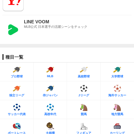
LINE VOOM
MLB公式 日本選手の活躍シーンをチェック
種目一覧
MLB
プロ野球
高校野球
大学野球
独立リーグ
侍ジャパン
Jリーグ
海外サッカー
サッカー代表
高校年代
競馬
地方競馬
ボートレース
大相撲
フィギュア
カーリング