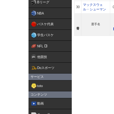
Bリーグ
マックスウェ
30
ル・シューマン
NBA
バスケ代表
選手名
学生バスケ
NFL
他競技
Doスポーツ
サービス
toto
コンテンツ
動画