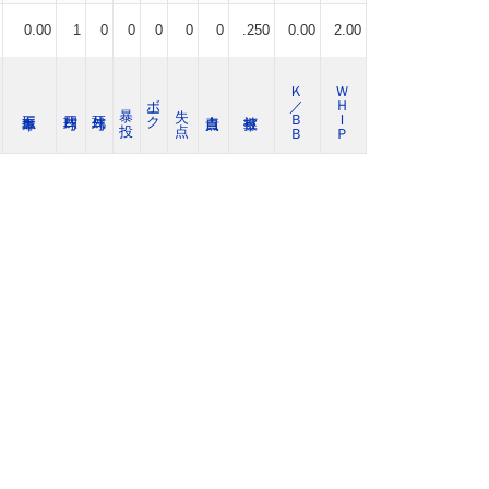
0.00
1
0
0
0
0
0
.250
0.00
2.00
Ｋ／ＢＢ
ＷＨＩＰ
ボーク
暴 投
失 点