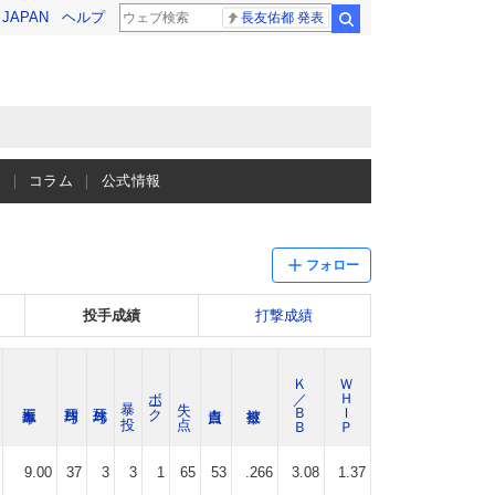
! JAPAN
ヘルプ
長友佑都 発表
検索
ス
コラム
公式情報
フォロー
投手成績
打撃成績
Ｋ／ＢＢ
ＷＨＩＰ
ボーク
暴 投
失 点
9.00
37
3
3
1
65
53
.266
3.08
1.37