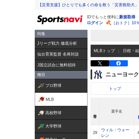
【災害支援】ひとりでも多くの命を救う「災害救助犬」
IDでもっと便利に
新規取得
ログイン
［おトク］10
特集
Jリーグ戦力 徹底分析
MLBトップ
日程・
仙台育英監督 名将対談
J国立試合に無料招待
ニューヨーク
種目
プロ野球
トップ
MLB
選手名
高校野球
大学野球
ウィル・ウォー
29
レン