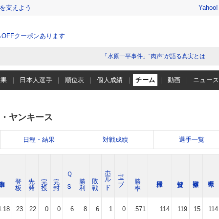
を支えよう
Yahoo
％OFFクーポンあります
「水原一平事件」“肉声”が語る真実とは
結果
日本人選手
順位表
個人成績
チーム
動画
ニュー
・ヤンキース
日程・結果
対戦成績
選手一覧
ホールド
Ｑ Ｓ
セーブ
登 板
先 発
完 投
完 封
勝 利
敗 戦
勝 率
4.18
23
22
0
0
6
8
6
1
0
.571
114
119
15
114