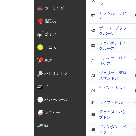
55
ン
カーリング
アンヘル・チビ
57
イ
格闘技
ポール・ブラッ
58
クバーン
ゴルフ
フェルナンド・
63
テニス
クルーズ
エルマー・ロド
卓球
71
リゲス
ジェリー・デロ
バドミントン
73
スサントス
F1
ケビン・カスト
74
ロ
バレーボール
81
ルイス・ヒル
チェイス・ハン
ラグビー
86
プトン
陸上
ブレンダン・ベ
89
ック