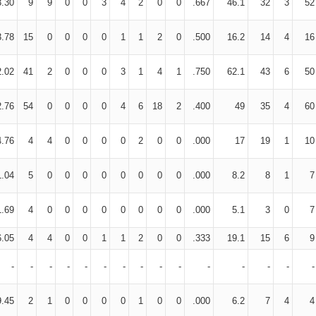
3.30
9
9
0
0
3
4
2
0
0
.667
46.1
32
3
52
3.78
15
0
0
0
0
1
1
2
0
.500
16.2
14
4
16
2.02
41
2
0
0
0
3
1
4
1
.750
62.1
43
6
50
2.76
54
0
0
0
0
4
6
18
2
.400
49
35
4
60
4.76
4
4
0
0
0
0
2
0
0
.000
17
19
1
10
1.04
5
0
0
0
0
0
0
0
0
.000
8.2
8
1
7
1.69
4
0
0
0
0
0
0
0
0
.000
5.1
3
0
7
6.05
4
4
0
0
1
1
2
0
0
.333
19.1
15
6
9
-
-
-
-
-
-
-
-
-
-
-
-
-
-
-
9.45
2
1
0
0
0
0
1
0
0
.000
6.2
7
4
4