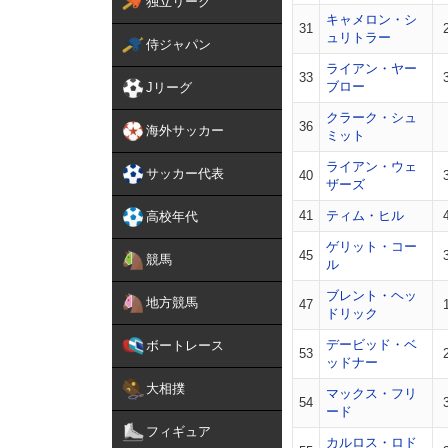
独立リーグ
キャメロン・シ
31
ュリトラー
侍ジャパン
ライアン・ヤー
33
ブロー
Jリーグ
クラーク・シュ
36
海外サッカー
ミット
ライアン・ウェ
サッカー代表
40
ザーズ
41
ティム・ヒル
高校年代
ゲリット・コー
45
競馬
ル
ブレント・ヘッ
地方競馬
47
ドリック
デービッド・ベ
ボートレース
53
ッドナー
大相撲
マックス・フリ
54
ード
フィギュア
カルロス・ロド