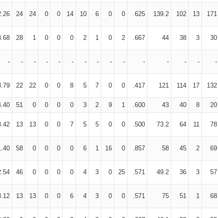
2.26
24
24
0
0
14
10
6
0
0
.625
139.2
102
13
171
3.68
28
1
0
0
0
2
1
0
2
.667
44
38
3
30
-
-
-
-
-
-
-
-
-
-
-
-
-
-
-
3.79
22
22
0
0
8
5
7
0
0
.417
121
114
17
132
4.40
51
0
0
0
0
3
2
9
1
.600
43
40
8
20
3.42
13
13
0
0
7
5
5
0
0
.500
73.2
64
11
78
1.40
58
0
0
0
0
6
1
16
0
.857
58
45
2
69
2.54
46
0
0
0
0
4
3
0
25
.571
49.2
36
3
57
3.12
13
13
0
0
6
4
3
0
0
.571
75
51
1
68