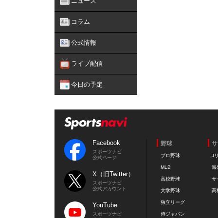
ニュース
コラム
公式情報
ライブ配信
今日の予定
Facebook
野球
サ
スポーツナビ
プロ野球
J
公式ページ
MLB
海
X（旧Twitter）
高校野球
サ
スポーツナビ
公式アカウント
大学野球
高
独立リーグ
YouTube
スポーツナビ
侍ジャパン