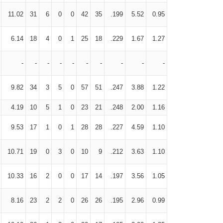
11.02
31
6
0
0
42
35
.199
5.52
0.95
6.14
18
4
0
1
25
18
.229
1.67
1.27
-
-
-
-
-
-
-
-
-
-
9.82
34
3
5
0
57
51
.247
3.88
1.22
4.19
10
5
1
0
23
21
.248
2.00
1.16
9.53
17
1
0
1
28
28
.227
4.59
1.10
10.71
19
0
3
0
10
9
.212
3.63
1.10
10.33
16
2
0
0
17
14
.197
3.56
1.05
8.16
23
2
2
0
26
26
.195
2.96
0.99