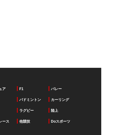
ュア
F1
バレー
バドミントン
カーリング
ラグビー
陸上
レース
他競技
Doスポーツ