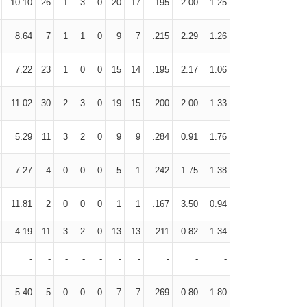
10.10
26
1
3
0
20
17
.195
2.00
1.25
8.64
7
1
1
0
9
7
.215
2.29
1.26
7.22
23
1
0
0
15
14
.195
2.17
1.06
11.02
30
2
3
0
19
15
.200
2.00
1.33
5.29
11
3
2
0
9
9
.284
0.91
1.76
7.27
4
0
0
0
5
1
.242
1.75
1.38
11.81
2
0
0
0
1
1
.167
3.50
0.94
4.19
11
3
2
0
13
13
.211
0.82
1.34
-
-
-
-
-
-
-
-
-
-
5.40
5
0
0
0
7
7
.269
0.80
1.80