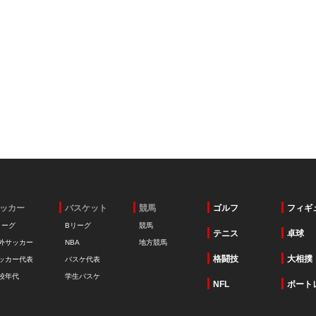
ッカー
バスケット
競馬
ゴルフ
フィギ
リーグ
Bリーグ
競馬
テニス
卓球
外サッカー
NBA
地方競馬
格闘技
大相撲
ッカー代表
バスケ代表
校年代
学生バスケ
NFL
ボート