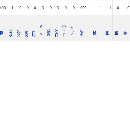
0.00
1
0
0
0
0
0
0
0
0
.000
1
1
0
0
ホールド
Ｑ Ｓ
セーブ
登 板
先 発
完 投
完 封
勝 利
敗 戦
勝 率