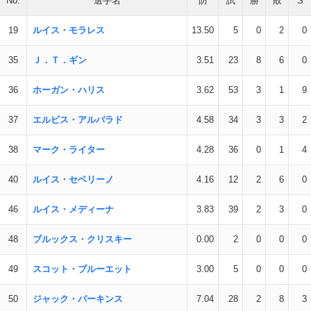
No.
選手名
防
試
勝
敗
S
19
ルイス・モラレス
13.50
5
0
2
0
35
Ｊ．Ｔ．ギン
3.51
23
8
6
0
36
ホーガン・ハリス
3.62
53
3
1
9
37
エルビス・アルバラド
4.58
34
3
3
2
38
マーク・ライター
4.28
36
0
1
4
40
ルイス・セベリーノ
4.16
12
2
6
0
46
ルイス・メディーナ
3.83
39
2
3
0
48
ブルックス・クリスキー
0.00
2
0
0
0
49
スコット・ブルーエット
3.00
5
0
0
0
50
ジャック・パーキンス
7.04
28
2
8
3