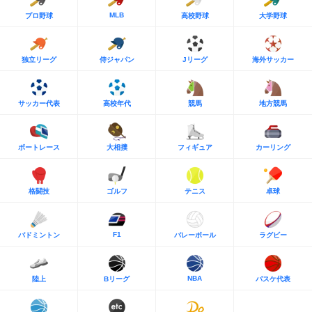
MLB
プロ野球
高校野球
大学野球
独立リーグ
侍ジャパン
Jリーグ
海外サッカー
サッカー代表
高校年代
競馬
地方競馬
ボートレース
大相撲
フィギュア
カーリング
格闘技
ゴルフ
テニス
卓球
F1
バドミントン
バレーボール
ラグビー
NBA
陸上
Bリーグ
バスケ代表