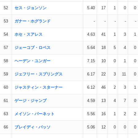
52
セス・ジョンソン
5.40
17
1
0
0
53
ガナー・ホグランド
-
-
-
-
-
54
ホセ・スアレス
4.63
41
1
3
1
57
ジェーコブ・ロペス
5.64
18
5
4
0
58
ヘーデン・ユンガー
7.15
10
0
1
0
59
ジェフリー・スプリングス
6.17
22
3
11
0
60
ジャスティン・スターナー
6.12
46
2
3
1
61
ゲージ・ジャンプ
4.59
13
4
7
0
63
メイソン・バーネット
5.56
16
1
2
2
66
ブレイディ・バッソ
5.06
12
0
0
0