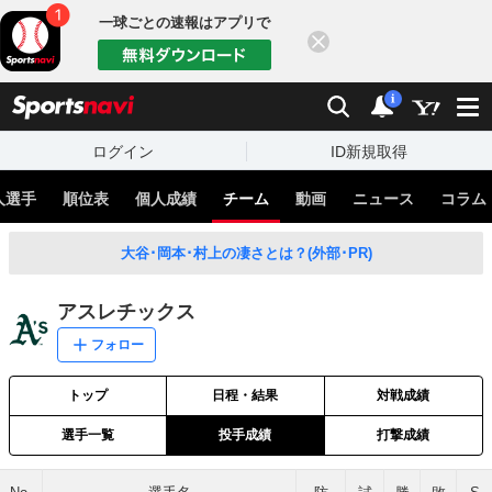
一球ごとの速報はアプリで
閉じる
sports
検索
通知
i
ログイン
ID新規取得
人選手
順位表
個人成績
チーム
動画
ニュース
コラム
大谷･岡本･村上の凄さとは？(外部･PR)
アスレチックス
フォロー
トップ
日程・結果
対戦成績
選手一覧
投手成績
打撃成績