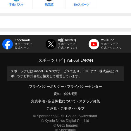
学生バスケ
他競技
Doスポーツ
Facebook
X(旧Twitter)
YouTube
スポーツナビ
スポーツナビ
スポーツナビ
公式ページ
公式アカウント
公式チャンネル
スポーツナビ
Yahoo! JAPAN
スポーツナビはYahoo! JAPANのサービスであり、LINEヤフー株式会社がス
ポーツナビ株式会社と協力して運営しています。
プライバシーポリシー
プライバシーセンター
規約
会社概要
免責事項
広告掲載について
スタッフ募集
ご意見・ご要望
ヘルプ
© Sportradar AG, St. Gallen, Switzerland.
© Kyodo News Digital Co., Ltd.
© Getty Images
© Sportsnavi