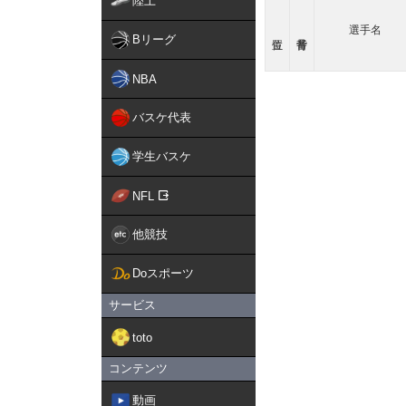
陸上
選手名
Bリーグ
NBA
バスケ代表
学生バスケ
NFL
他競技
Doスポーツ
サービス
toto
コンテンツ
動画