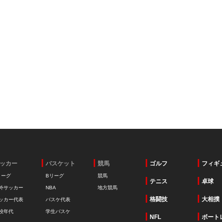
ッカー
バスケット
競馬
ゴルフ
フィギ
リーグ
Bリーグ
競馬
テニス
卓球
外サッカー
NBA
地方競馬
格闘技
大相撲
ッカー代表
バスケ代表
校年代
学生バスケ
NFL
ボート