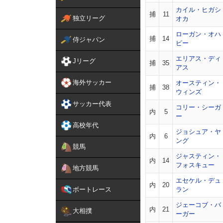
カイル・ヒガシ
捕
11
独立リーグ
オカ
ローガン・オハ
捕
14
侍ジャパン
ピー
エリアス・ディ
Jリーグ
捕
35
アス
海外サッカー
オースティン・
捕
38
ウィンズ
サッカー代表
コリー・シーガ
内
5
ー
高校年代
ジョシュア・ヤ
内
6
ング
競馬
ジャスティン・
内
14
フォスキュー
地方競馬
エセケル・デュ
内
20
ボートレース
ラン
ジェーコブ・バ
内
21
大相撲
ーガー