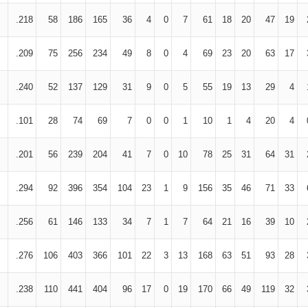
.218
58
186
165
36
4
0
7
61
18
20
47
19
.209
75
256
234
49
8
0
4
69
23
20
63
17
.240
52
137
129
31
9
0
5
55
19
13
29
4
.101
28
74
69
7
0
0
1
10
1
4
20
4
.201
56
239
204
41
7
0
10
78
25
31
64
31
.294
92
396
354
104
23
1
9
156
35
46
71
33
.256
61
146
133
34
7
1
7
64
21
16
39
10
.276
106
403
366
101
22
3
13
168
63
51
93
28
.238
110
441
404
96
17
0
19
170
66
49
119
32