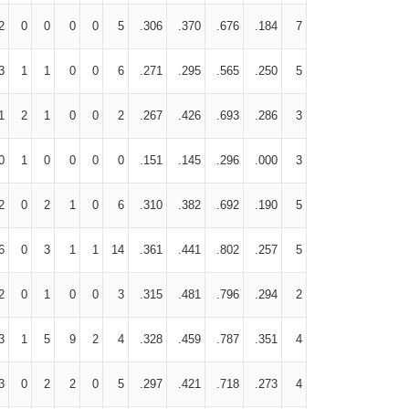
2
0
0
0
0
5
.306
.370
.676
.184
7
3
1
1
0
0
6
.271
.295
.565
.250
5
1
2
1
0
0
2
.267
.426
.693
.286
3
0
1
0
0
0
0
.151
.145
.296
.000
3
2
0
2
1
0
6
.310
.382
.692
.190
5
6
0
3
1
1
14
.361
.441
.802
.257
5
2
0
1
0
0
3
.315
.481
.796
.294
2
3
1
5
9
2
4
.328
.459
.787
.351
4
3
0
2
2
0
5
.297
.421
.718
.273
4