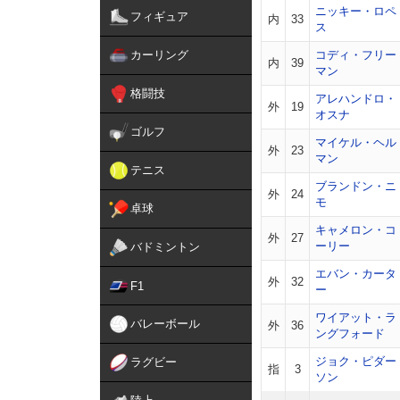
ニッキー・ロペ
フィギュア
内
33
ス
カーリング
コディ・フリー
内
39
マン
格闘技
アレハンドロ・
外
19
オスナ
ゴルフ
マイケル・ヘル
外
23
マン
テニス
ブランドン・ニ
外
24
モ
卓球
キャメロン・コ
外
27
ーリー
バドミントン
エバン・カータ
外
32
F1
ー
ワイアット・ラ
バレーボール
外
36
ングフォード
ジョク・ピダー
ラグビー
指
3
ソン