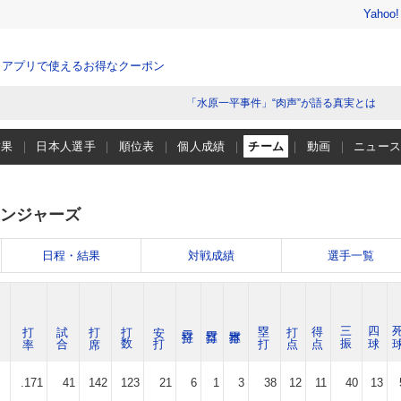
Yahoo
、アプリで使えるお得なクーポン
「水原一平事件」“肉声”が語る真実とは
結果
日本人選手
順位表
個人成績
チーム
動画
ニュー
ンジャーズ
日程・結果
対戦成績
選手一覧
打 率
試 合
打 席
打 数
安 打
塁 打
打 点
得 点
三 振
四 球
死 
.171
41
142
123
21
6
1
3
38
12
11
40
13