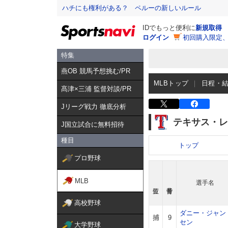
ハチにも権利がある？ ペルーの新しいルール
IDでもっと便利に
新規取得
ログイン
初回購入限定
特集
燕OB 競馬予想挑む/PR
MLBトップ
日程・
髙津×三浦 監督対談/PR
Jリーグ戦力 徹底分析
テキサス・レ
J国立試合に無料招待
種目
トップ
プロ野球
MLB
選手名
高校野球
ダニー・ジャン
捕
9
セン
大学野球