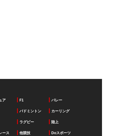
ュア
F1
バレー
バドミントン
カーリング
ラグビー
陸上
レース
他競技
Doスポーツ