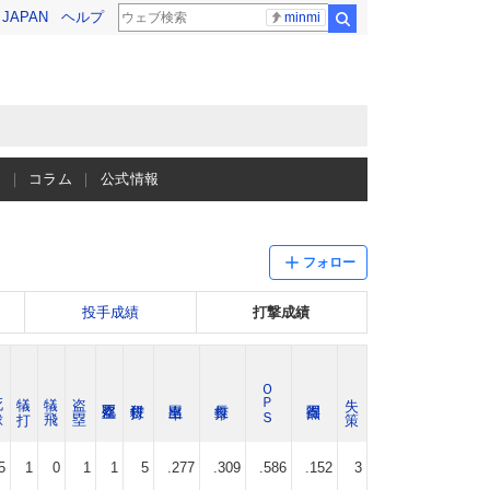
! JAPAN
ヘルプ
minmi
検索
ス
コラム
公式情報
フォロー
投手成績
打撃成績
ＯＰＳ
球
犠 打
犠 飛
盗 塁
失 策
5
1
0
1
1
5
.277
.309
.586
.152
3