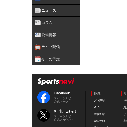
ニュース
コラム
公式情報
ライブ配信
今日の予定
Facebook
野球
サ
スポーツナビ
プロ野球
J
公式ページ
MLB
海
X（旧Twitter）
高校野球
サ
スポーツナビ
公式アカウント
大学野球
高