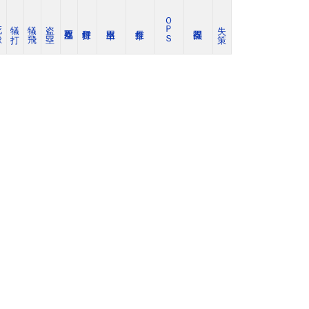
ＯＰＳ
球
犠 打
犠 飛
盗 塁
失 策