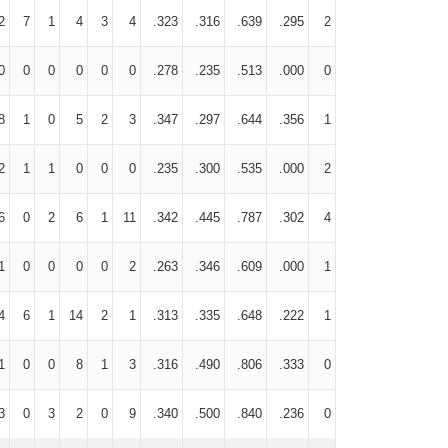
2
7
1
4
3
4
.323
.316
.639
.295
2
0
0
0
0
0
0
.278
.235
.513
.000
0
8
1
0
5
2
3
.347
.297
.644
.356
1
2
1
1
0
0
0
.235
.300
.535
.000
2
6
0
2
6
1
11
.342
.445
.787
.302
4
1
0
0
0
0
2
.263
.346
.609
.000
1
4
6
1
14
2
1
.313
.335
.648
.222
1
1
0
0
8
1
3
.316
.490
.806
.333
0
3
0
3
2
0
9
.340
.500
.840
.236
0