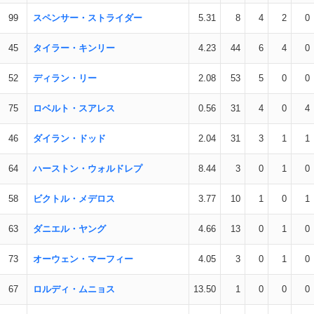
99
スペンサー・ストライダー
5.31
8
4
2
0
45
タイラー・キンリー
4.23
44
6
4
0
52
ディラン・リー
2.08
53
5
0
0
75
ロベルト・スアレス
0.56
31
4
0
4
46
ダイラン・ドッド
2.04
31
3
1
1
64
ハーストン・ウォルドレプ
8.44
3
0
1
0
58
ビクトル・メデロス
3.77
10
1
0
1
63
ダニエル・ヤング
4.66
13
0
1
0
73
オーウェン・マーフィー
4.05
3
0
1
0
67
ロルディ・ムニョス
13.50
1
0
0
0