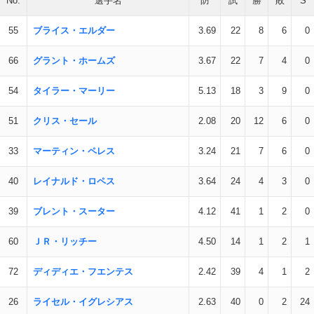
No.
選手名
防
試
勝
敗
S
55
ブライス・エルダー
3.69
22
8
6
0
66
グラント・ホームズ
3.67
22
7
4
0
54
タイラー・マーリー
5.13
18
3
9
0
51
クリス・セール
2.08
20
12
6
0
33
マーティン・ペレス
3.24
21
7
6
0
40
レイナルド・ロペス
3.64
24
4
3
0
39
ブレント・スーター
4.12
41
1
2
0
60
ＪＲ・リッチー
4.50
14
1
2
1
72
ディディエ・フエンテス
2.42
39
4
1
2
26
ライセル・イグレシアス
2.63
40
0
2
24