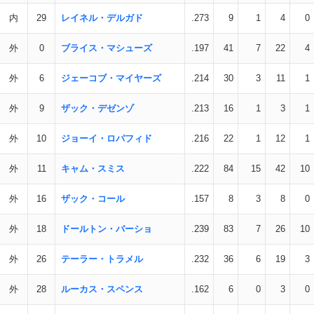
内
29
レイネル・デルガド
.273
9
1
4
0
外
0
ブライス・マシューズ
.197
41
7
22
4
外
6
ジェーコブ・マイヤーズ
.214
30
3
11
1
外
9
ザック・デゼンゾ
.213
16
1
3
1
外
10
ジョーイ・ロパフィド
.216
22
1
12
1
外
11
キャム・スミス
.222
84
15
42
10
外
16
ザック・コール
.157
8
3
8
0
外
18
ドールトン・バーショ
.239
83
7
26
10
外
26
テーラー・トラメル
.232
36
6
19
3
外
28
ルーカス・スペンス
.162
6
0
3
0