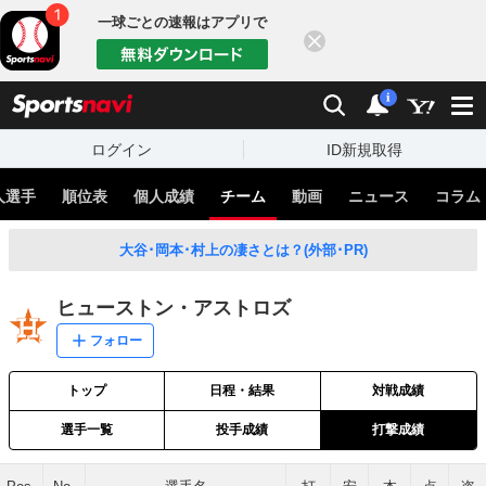
一球ごとの速報はアプリで
閉じる
sports
検索
通知
i
ログイン
ID新規取得
人選手
順位表
個人成績
チーム
動画
ニュース
コラム
大谷･岡本･村上の凄さとは？(外部･PR)
ヒューストン・アストロズ
フォロー
トップ
日程・結果
対戦成績
選手一覧
投手成績
打撃成績