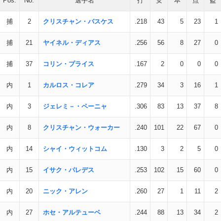
Pos.
No.
選手名
打
安
本
点
盗
捕
2
クリスチャン・バスケス
.218
43
5
23
1
捕
21
ヤイネル・ディアス
.256
56
8
27
0
捕
37
コリン・プライス
.167
2
0
0
0
内
1
カルロス・コレア
.279
34
3
16
1
内
3
ジェレミ－・ペーニャ
.306
83
13
37
8
内
8
クリスチャン・ウォーカー
.240
101
22
67
0
内
14
シャイ・ウィットコム
.130
3
2
5
0
内
15
イサク・パレデス
.253
102
15
60
0
内
20
ニック・アレン
.260
27
1
11
2
内
27
ホセ・アルテューベ
.244
88
13
34
2