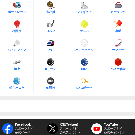
ボートレース
大相撲
フィギュア
カーリング
格闘技
ゴルフ
テニス
卓球
F1
バドミントン
バレーボール
ラグビー
NBA
陸上
Bリーグ
バスケ代表
学生バスケ
他競技
Doスポーツ
Facebook
X(旧Twitter)
YouTube
スポーツナビ
スポーツナビ
スポーツナビ
公式ページ
公式アカウント
公式チャンネル