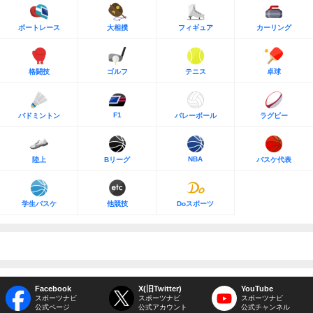
ボートレース
大相撲
フィギュア
カーリング
格闘技
ゴルフ
テニス
卓球
F1
バドミントン
バレーボール
ラグビー
NBA
陸上
Bリーグ
バスケ代表
学生バスケ
他競技
Doスポーツ
Facebook
X(旧Twitter)
YouTube
スポーツナビ
スポーツナビ
スポーツナビ
公式ページ
公式アカウント
公式チャンネル