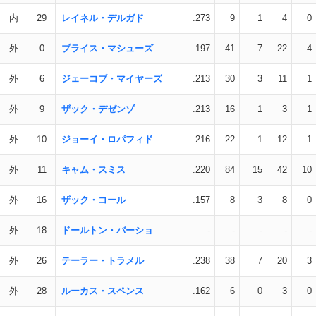
内
29
レイネル・デルガド
.273
9
1
4
0
外
0
ブライス・マシューズ
.197
41
7
22
4
外
6
ジェーコブ・マイヤーズ
.213
30
3
11
1
外
9
ザック・デゼンゾ
.213
16
1
3
1
外
10
ジョーイ・ロパフィド
.216
22
1
12
1
外
11
キャム・スミス
.220
84
15
42
10
外
16
ザック・コール
.157
8
3
8
0
外
18
ドールトン・バーショ
-
-
-
-
-
外
26
テーラー・トラメル
.238
38
7
20
3
外
28
ルーカス・スペンス
.162
6
0
3
0