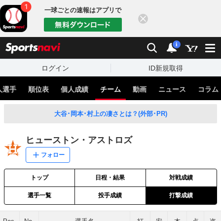
一球ごとの速報はアプリで
閉じる
sports
検索
通知
i
ログイン
ID新規取得
人選手
順位表
個人成績
チーム
動画
ニュース
コラム
大谷･岡本･村上の凄さとは？(外部･PR)
ヒューストン・アストロズ
フォロー
トップ
日程・結果
対戦成績
選手一覧
投手成績
打撃成績