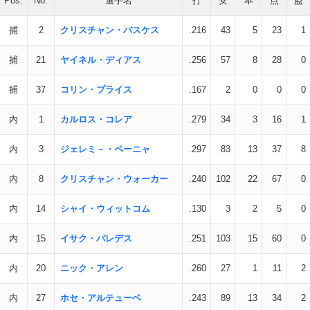
Pos.
No.
選手名
打
安
本
点
盗
捕
2
クリスチャン・バスケス
.216
43
5
23
1
捕
21
ヤイネル・ディアス
.256
57
8
28
0
捕
37
コリン・プライス
.167
2
0
0
0
内
1
カルロス・コレア
.279
34
3
16
1
内
3
ジェレミ－・ペーニャ
.297
83
13
37
8
内
8
クリスチャン・ウォーカー
.240
102
22
67
0
内
14
シャイ・ウィットコム
.130
3
2
5
0
内
15
イサク・パレデス
.251
103
15
60
0
内
20
ニック・アレン
.260
27
1
11
2
内
27
ホセ・アルテューベ
.243
89
13
34
2