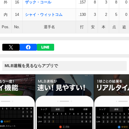
外
16
ザック・コール
.157
8
3
8
0
内
14
シャイ・ウィットコム
.130
3
2
5
0
Pos.
No.
選手名
打
安
本
点
盗
MLB速報を見るならアプリで