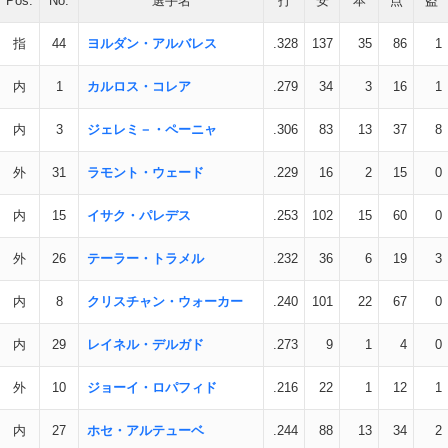
Pos.
No.
選手名
打
安
本
点
盗
指
44
ヨルダン・アルバレス
.328
137
35
86
1
内
1
カルロス・コレア
.279
34
3
16
1
内
3
ジェレミ－・ペーニャ
.306
83
13
37
8
外
31
ラモント・ウェード
.229
16
2
15
0
内
15
イサク・パレデス
.253
102
15
60
0
外
26
テーラー・トラメル
.232
36
6
19
3
内
8
クリスチャン・ウォーカー
.240
101
22
67
0
内
29
レイネル・デルガド
.273
9
1
4
0
外
10
ジョーイ・ロパフィド
.216
22
1
12
1
内
27
ホセ・アルテューベ
.244
88
13
34
2