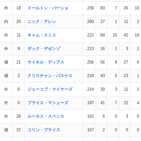
外
18
ドールトン・バーショ
.239
83
7
26
10
内
20
ニック・アレン
.260
27
1
11
2
外
11
キャム・スミス
.222
84
15
42
10
外
9
ザック・デゼンゾ
.213
16
1
3
1
捕
21
ヤイネル・ディアス
.256
56
8
27
0
捕
2
クリスチャン・バスケス
.218
43
5
23
1
外
6
ジェーコブ・マイヤーズ
.214
30
3
11
1
外
0
ブライス・マシューズ
.197
41
7
22
4
外
28
ルーカス・スペンス
.162
6
0
3
0
捕
37
コリン・プライス
.167
2
0
0
0