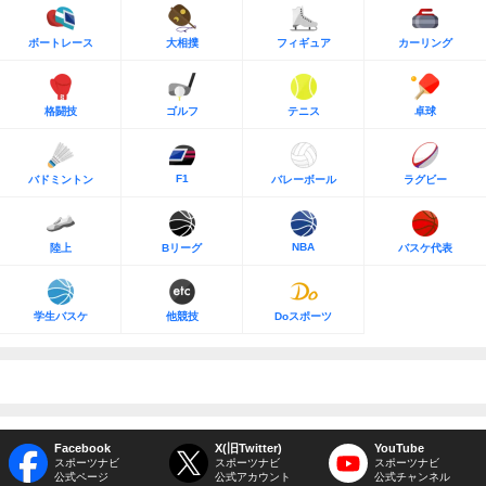
ボートレース
大相撲
フィギュア
カーリング
格闘技
ゴルフ
テニス
卓球
F1
バドミントン
バレーボール
ラグビー
NBA
陸上
Bリーグ
バスケ代表
学生バスケ
他競技
Doスポーツ
Facebook
X(旧Twitter)
YouTube
スポーツナビ
スポーツナビ
スポーツナビ
公式ページ
公式アカウント
公式チャンネル