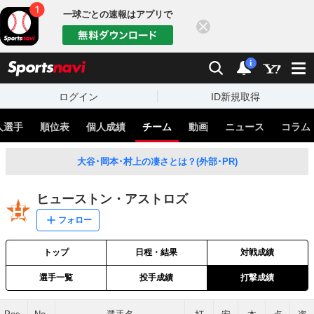
一球ごとの速報はアプリで
閉じる
sports
検索
通知
i
ログイン
ID新規取得
人選手
順位表
個人成績
チーム
動画
ニュース
コラム
大谷･岡本･村上の凄さとは？(外部･PR)
ヒューストン・アストロズ
フォロー
トップ
日程・結果
対戦成績
選手一覧
投手成績
打撃成績