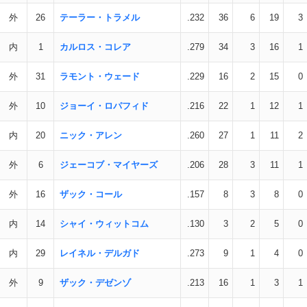
外
26
テーラー・トラメル
.232
36
6
19
3
内
1
カルロス・コレア
.279
34
3
16
1
外
31
ラモント・ウェード
.229
16
2
15
0
外
10
ジョーイ・ロパフィド
.216
22
1
12
1
内
20
ニック・アレン
.260
27
1
11
2
外
6
ジェーコブ・マイヤーズ
.206
28
3
11
1
外
16
ザック・コール
.157
8
3
8
0
内
14
シャイ・ウィットコム
.130
3
2
5
0
内
29
レイネル・デルガド
.273
9
1
4
0
外
9
ザック・デゼンゾ
.213
16
1
3
1