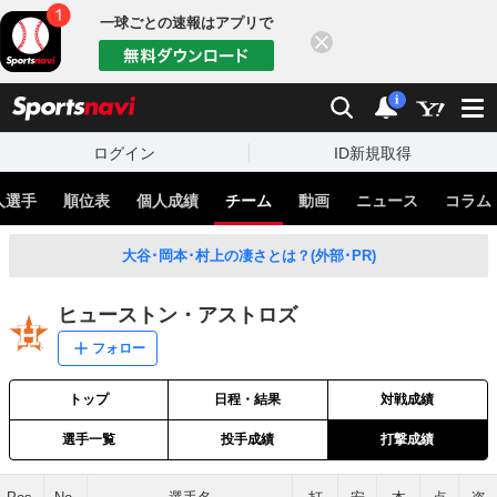
一球ごとの速報はアプリで
閉じる
sports
検索
通知
i
ログイン
ID新規取得
人選手
順位表
個人成績
チーム
動画
ニュース
コラム
大谷･岡本･村上の凄さとは？(外部･PR)
ヒューストン・アストロズ
フォロー
トップ
日程・結果
対戦成績
選手一覧
投手成績
打撃成績