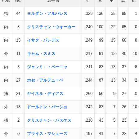
Pos.
No.
選手名
打
安
本
点
盗
指
44
ヨルダン・アルバレス
.329
136
35
85
1
内
8
クリスチャン・ウォーカー
.240
100
22
65
0
内
15
イサク・パレデス
.249
99
15
60
0
外
11
キャム・スミス
.217
81
13
40
10
内
3
ジェレミ－・ペーニャ
.311
83
13
37
8
内
27
ホセ・アルテューベ
.244
87
13
34
2
捕
21
ヤイネル・ディアス
.260
56
8
27
0
外
18
ドールトン・バーショ
.242
83
7
26
10
捕
2
クリスチャン・バスケス
.218
43
5
23
1
外
0
ブライス・マシューズ
.197
41
7
22
4