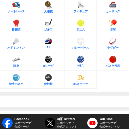
ボートレース
大相撲
フィギュア
カーリング
格闘技
ゴルフ
テニス
卓球
F1
バドミントン
バレーボール
ラグビー
NBA
陸上
Bリーグ
バスケ代表
学生バスケ
他競技
Doスポーツ
Facebook
X(旧Twitter)
YouTube
スポーツナビ
スポーツナビ
スポーツナビ
公式ページ
公式アカウント
公式チャンネル