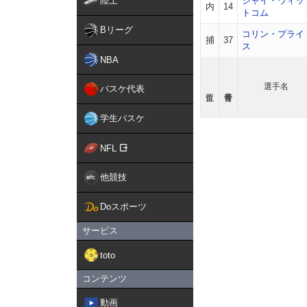
陸上
シャイ・ウィッ
内
14
トコム
Bリーグ
コリン・プライ
捕
37
ス
NBA
選手名
バスケ代表
学生バスケ
NFL
他競技
Doスポーツ
サービス
toto
コンテンツ
動画