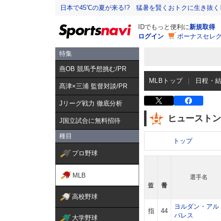
日本で45℃の夏が来る!? 猛暑を賢くおトクに生き抜く
IDでもっと便利に
新規取得
ログイン
ボーナスセレク
特集
燕OB 競馬予想挑む/PR
MLBトップ
日程・
髙津×三浦 監督対談/PR
Jリーグ戦力 徹底分析
ヒューストン
J国立試合に無料招待
種目
トップ
プロ野球
MLB
選手名
高校野球
ヨルダン・アル
指
44
バレス
大学野球