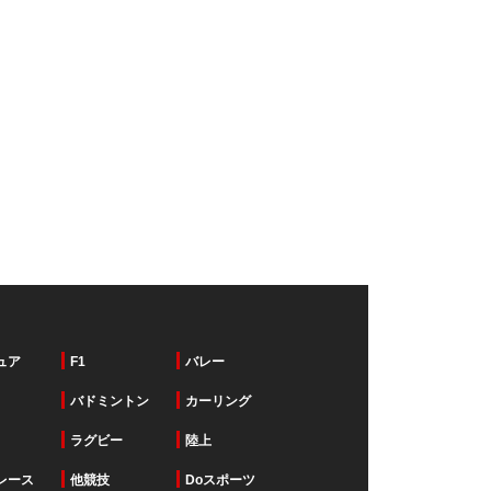
ュア
F1
バレー
バドミントン
カーリング
ラグビー
陸上
レース
他競技
Doスポーツ