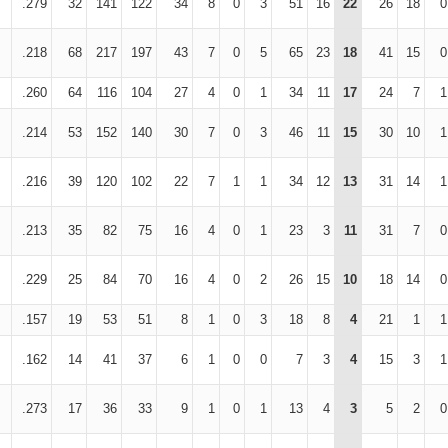
.279
32
141
122
34
8
0
3
51
16
22
26
18
0
.218
68
217
197
43
7
0
5
65
23
18
41
15
0
.260
64
116
104
27
4
0
1
34
11
17
24
7
1
.214
53
152
140
30
7
0
3
46
11
15
30
10
1
.216
39
120
102
22
7
1
1
34
12
13
31
14
1
.213
35
82
75
16
4
0
1
23
3
11
31
7
0
.229
25
84
70
16
4
0
2
26
15
10
18
14
0
.157
19
53
51
8
1
0
3
18
8
4
21
1
1
.162
14
41
37
6
1
0
0
7
3
4
15
3
1
.273
17
36
33
9
1
0
1
13
4
3
5
2
0