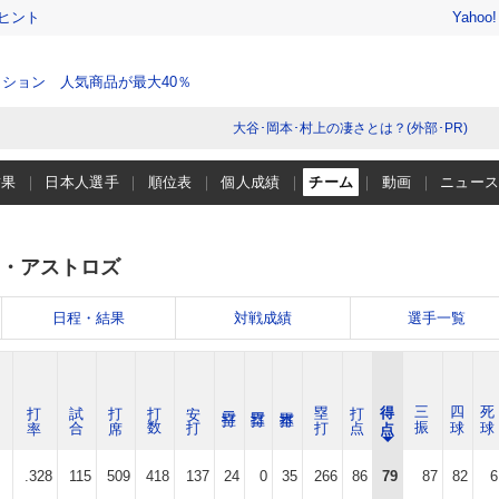
ヒント
Yahoo
ション 人気商品が最大40％
大谷･岡本･村上の凄さとは？(外部･PR)
結果
日本人選手
順位表
個人成績
チーム
動画
ニュー
・アストロズ
日程・結果
対戦成績
選手一覧
打 率
試 合
打 席
打 数
安 打
塁 打
打 点
得 点
三 振
四 球
死 球
.328
115
509
418
137
24
0
35
266
86
79
87
82
6