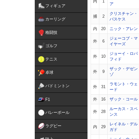
内
1
ア
フィギュア
クリスチャン・
捕
2
カーリング
バスケス
内
20
ニック・アレン
格闘技
ジェーコブ・マ
外
6
イヤーズ
ゴルフ
ジョーイ・ロパ
外
10
テニス
フィド
ザック・デゼン
外
9
卓球
ゾ
ラモント・ウェ
バドミントン
外
31
ード
外
16
ザック・コール
F1
ルーカス・スペ
外
28
バレーボール
ンス
レイネル・デル
ラグビー
内
29
ガド