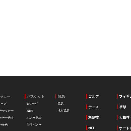
ッカー
バスケット
競馬
ゴルフ
フィギ
リーグ
Bリーグ
競馬
テニス
卓球
外サッカー
NBA
地方競馬
格闘技
大相撲
ッカー代表
バスケ代表
校年代
学生バスケ
NFL
ボート