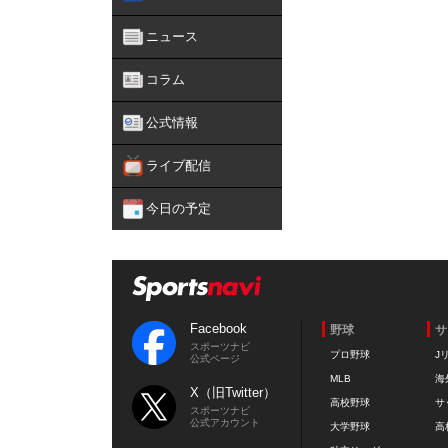
ニュース
コラム
公式情報
ライブ配信
今日の予定
Facebook
野球
サ
スポーツナビ
プロ野球
J
公式ページ
MLB
海
X（旧Twitter）
高校野球
サ
スポーツナビ
公式アカウント
大学野球
高