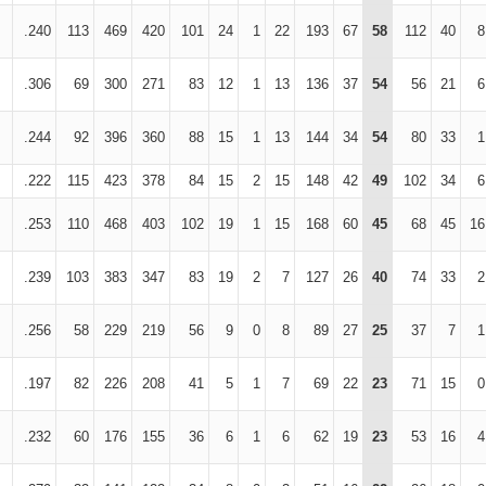
.240
113
469
420
101
24
1
22
193
67
58
112
40
8
.306
69
300
271
83
12
1
13
136
37
54
56
21
6
.244
92
396
360
88
15
1
13
144
34
54
80
33
1
.222
115
423
378
84
15
2
15
148
42
49
102
34
6
.253
110
468
403
102
19
1
15
168
60
45
68
45
16
.239
103
383
347
83
19
2
7
127
26
40
74
33
2
.256
58
229
219
56
9
0
8
89
27
25
37
7
1
.197
82
226
208
41
5
1
7
69
22
23
71
15
0
.232
60
176
155
36
6
1
6
62
19
23
53
16
4