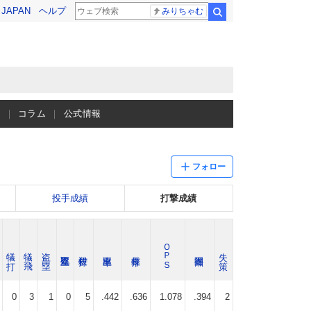
! JAPAN
ヘルプ
みりちゃむ
検索
ス
コラム
公式情報
フォロー
投手成績
打撃成績
ＯＰＳ
犠 打
犠 飛
盗 塁
失 策
0
3
1
0
5
.442
.636
1.078
.394
2