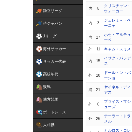
クリスチャン・
内
8
独立リーグ
ウォーカー
ジェレミ－・ペ
内
3
侍ジャパン
ーニャ
ホセ・アルテュ
Jリーグ
内
27
ーベ
海外サッカー
外
11
キャム・スミス
イサク・パレデ
内
15
サッカー代表
ス
ドールトン・バ
高校年代
外
18
ーショ
競馬
ヤイネル・ディ
捕
21
アス
地方競馬
ブライス・マシ
外
0
ューズ
ボートレース
テーラー・トラ
外
26
メル
大相撲
カルロス・コレ