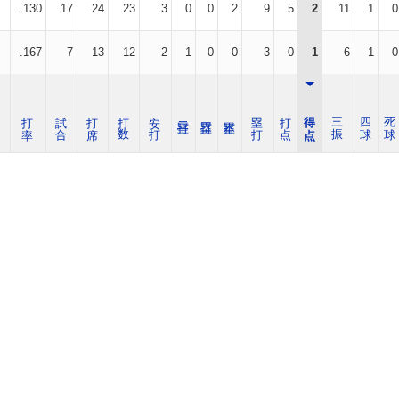
.130
17
24
23
3
0
0
2
9
5
2
11
1
0
.167
7
13
12
2
1
0
0
3
0
1
6
1
0
打 率
試 合
打 席
打 数
安 打
塁 打
打 点
得 点
三 振
四 球
死 球