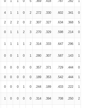
0
1
1
0
5
.369
.418
.787
.282
1
4
1
1
0
2
.272
.330
.602
.341
0
2
2
2
0
2
.307
.327
.634
.368
5
0
1
1
2
3
.270
.329
.598
.214
0
1
1
1
1
2
.314
.333
.647
.296
1
0
0
1
0
1
.280
.307
.587
.143
1
0
0
0
0
0
.357
.371
.729
.444
0
0
0
0
0
0
.189
.353
.542
.444
1
0
0
0
1
0
.244
.189
.433
.222
1
1
0
0
0
0
.314
.394
.708
.250
2