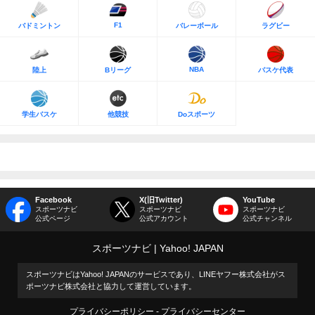
F1
バドミントン
バレーボール
ラグビー
NBA
陸上
Bリーグ
バスケ代表
学生バスケ
他競技
Doスポーツ
Facebook
X(旧Twitter)
YouTube
スポーツナビ
スポーツナビ
スポーツナビ
公式ページ
公式アカウント
公式チャンネル
スポーツナビ
Yahoo! JAPAN
スポーツナビはYahoo! JAPANのサービスであり、LINEヤフー株式会社がス
ポーツナビ株式会社と協力して運営しています。
プライバシーポリシー
プライバシーセンター