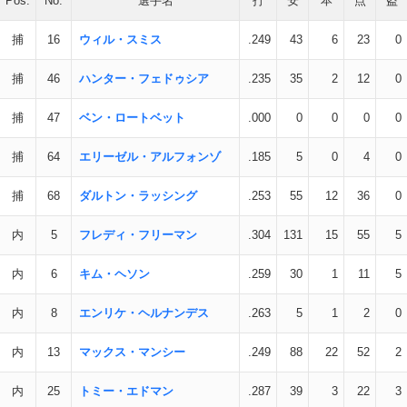
Pos.
No.
選手名
打
安
本
点
盗
捕
16
ウィル・スミス
.249
43
6
23
0
捕
46
ハンター・フェドゥシア
.235
35
2
12
0
捕
47
ベン・ロートベット
.000
0
0
0
0
捕
64
エリーゼル・アルフォンゾ
.185
5
0
4
0
捕
68
ダルトン・ラッシング
.253
55
12
36
0
内
5
フレディ・フリーマン
.304
131
15
55
5
内
6
キム・ヘソン
.259
30
1
11
5
内
8
エンリケ・ヘルナンデス
.263
5
1
2
0
内
13
マックス・マンシー
.249
88
22
52
2
内
25
トミー・エドマン
.287
39
3
22
3