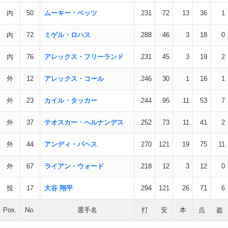
内
50
ムーキー・ベッツ
.231
72
13
36
1
内
72
ミゲル・ロハス
.288
46
3
18
0
内
76
アレックス・フリーランド
.231
45
3
19
2
外
12
アレックス・コール
.246
30
1
16
1
外
23
カイル・タッカー
.244
95
11
53
7
外
37
テオスカー・ヘルナンデス
.252
73
11
41
2
外
44
アンディ・パヘス
.270
121
19
75
11
外
67
ライアン・ウォード
.218
12
3
12
0
投
17
大谷 翔平
.294
121
26
71
6
Pos.
No.
選手名
打
安
本
点
盗