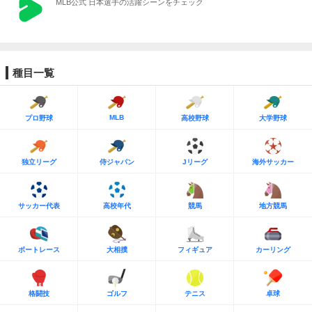
MLB公式 日本選手の活躍シーンをチェック
種目一覧
MLB
プロ野球
高校野球
大学野球
独立リーグ
侍ジャパン
Jリーグ
海外サッカー
サッカー代表
高校年代
競馬
地方競馬
ボートレース
大相撲
フィギュア
カーリング
格闘技
ゴルフ
テニス
卓球