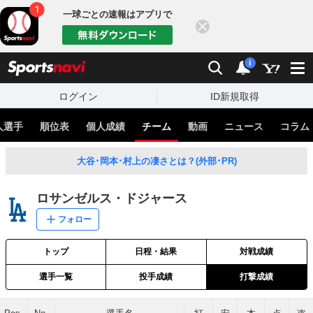
一球ごとの速報はアプリで
閉じる
sports
検索
通知
i
ログイン
ID新規取得
人選手
順位表
個人成績
チーム
動画
ニュース
コラム
大谷･岡本･村上の凄さとは？(外部･PR)
ロサンゼルス・ドジャース
フォロー
トップ
日程・結果
対戦成績
選手一覧
投手成績
打撃成績