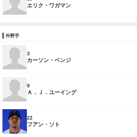
エリク・ワガマン
外野手
3
カーソン・ベンジ
9
Ａ．Ｊ．ユーイング
22
フアン・ソト