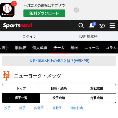
一球ごとの速報はアプリで
閉じる
sports
検索
通知
i
ログイン
ID新規取得
人選手
順位表
個人成績
チーム
動画
ニュース
コラム
大谷･岡本･村上の凄さとは？(外部･PR)
ニューヨーク・メッツ
トップ
日程・結果
対戦成績
選手一覧
投手成績
打撃成績
投手
捕手
内野手
外野手
指名打者