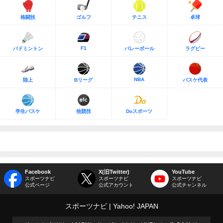
格闘技
ゴルフ
テニス
卓球
F1
バドミントン
バレーボール
ラグビー
NBA
陸上
Bリーグ
バスケ代表
学生バスケ
他競技
Doスポーツ
Facebook
X(旧Twitter)
YouTube
スポーツナビ
スポーツナビ
スポーツナビ
公式ページ
公式アカウント
公式チャンネル
スポーツナビ
Yahoo! JAPAN