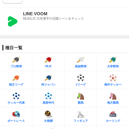
LINE VOOM
MLB公式 日本選手の活躍シーンをチェック
種目一覧
MLB
プロ野球
高校野球
大学野球
独立リーグ
侍ジャパン
Jリーグ
海外サッカー
サッカー代表
高校年代
競馬
地方競馬
ボートレース
大相撲
フィギュア
カーリング