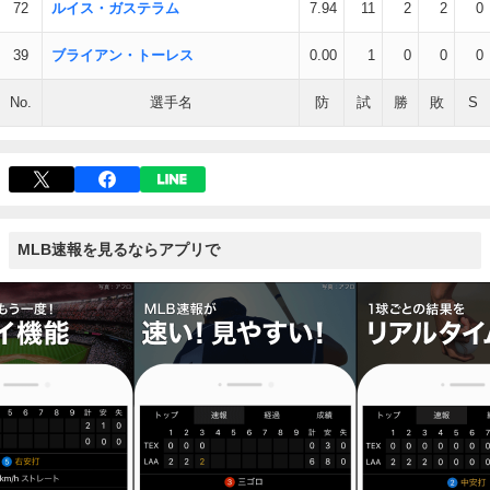
72
ルイス・ガステラム
7.94
11
2
2
0
39
ブライアン・トーレス
0.00
1
0
0
0
No.
選手名
防
試
勝
敗
S
MLB速報を見るならアプリで