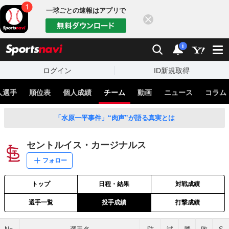
一球ごとの速報はアプリで
閉じる
sports
検索
通知
i
ログイン
ID新規取得
人選手
順位表
個人成績
チーム
動画
ニュース
コラム
「水原一平事件」“肉声”が語る真実とは
セントルイス・カージナルス
フォロー
トップ
日程・結果
対戦成績
選手一覧
投手成績
打撃成績