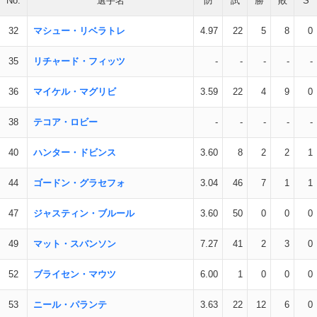
No.
選手名
防
試
勝
敗
S
32
マシュー・リベラトレ
4.97
22
5
8
0
35
リチャード・フィッツ
-
-
-
-
-
36
マイケル・マグリビ
3.59
22
4
9
0
38
テコア・ロビー
-
-
-
-
-
40
ハンター・ドビンス
3.60
8
2
2
1
44
ゴードン・グラセフォ
3.04
46
7
1
1
47
ジャスティン・ブルール
3.60
50
0
0
0
49
マット・スバンソン
7.27
41
2
3
0
52
ブライセン・マウツ
6.00
1
0
0
0
53
ニール・パランテ
3.63
22
12
6
0