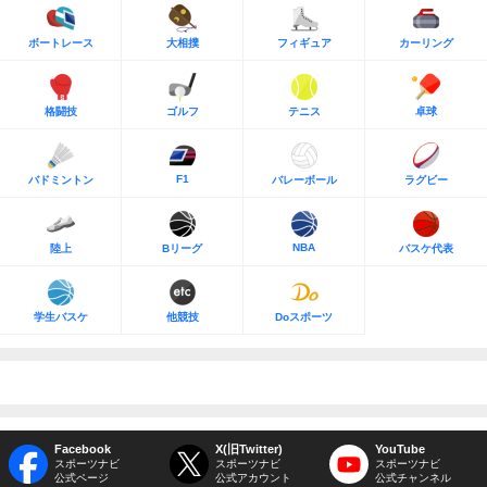
ボートレース
大相撲
フィギュア
カーリング
格闘技
ゴルフ
テニス
卓球
F1
バドミントン
バレーボール
ラグビー
NBA
陸上
Bリーグ
バスケ代表
学生バスケ
他競技
Doスポーツ
Facebook
X(旧Twitter)
YouTube
スポーツナビ
スポーツナビ
スポーツナビ
公式ページ
公式アカウント
公式チャンネル