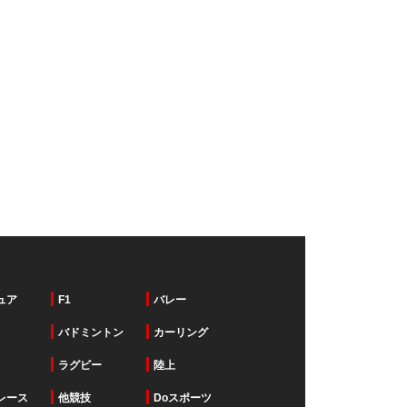
ュア
F1
バレー
バドミントン
カーリング
ラグビー
陸上
レース
他競技
Doスポーツ