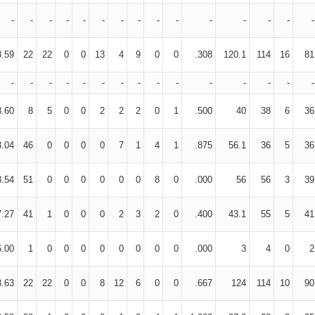
-
-
-
-
-
-
-
-
-
-
-
-
-
-
-
3.59
22
22
0
0
13
4
9
0
0
.308
120.1
114
16
81
-
-
-
-
-
-
-
-
-
-
-
-
-
-
-
3.60
8
5
0
0
2
2
2
0
1
.500
40
38
6
36
3.04
46
0
0
0
0
7
1
4
1
.875
56.1
36
5
36
3.54
51
0
0
0
0
0
0
8
0
.000
56
56
3
39
7.27
41
1
0
0
0
2
3
2
0
.400
43.1
55
5
41
6.00
1
0
0
0
0
0
0
0
0
.000
3
4
0
2
3.63
22
22
0
0
8
12
6
0
0
.667
124
114
10
90