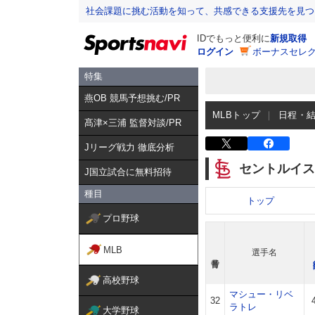
社会課題に挑む活動を知って、共感できる支援先を見つ
IDでもっと便利に
新規取得
ログイン
ボーナスセレク
特集
燕OB 競馬予想挑む/PR
MLBトップ
日程・
髙津×三浦 監督対談/PR
Jリーグ戦力 徹底分析
セントルイス
J国立試合に無料招待
種目
トップ
プロ野球
MLB
選手名
高校野球
マシュー・リベ
32
ラトレ
大学野球