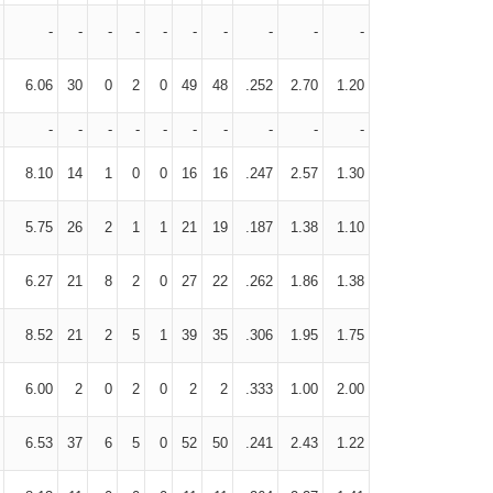
-
-
-
-
-
-
-
-
-
-
6.06
30
0
2
0
49
48
.252
2.70
1.20
-
-
-
-
-
-
-
-
-
-
8.10
14
1
0
0
16
16
.247
2.57
1.30
5.75
26
2
1
1
21
19
.187
1.38
1.10
6.27
21
8
2
0
27
22
.262
1.86
1.38
8.52
21
2
5
1
39
35
.306
1.95
1.75
6.00
2
0
2
0
2
2
.333
1.00
2.00
6.53
37
6
5
0
52
50
.241
2.43
1.22