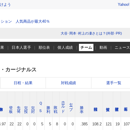
けよう
Yahoo
ション 人気商品が最大40％
大谷･岡本･村上の凄さとは？(外部･PR)
結果
日本人選手
順位表
個人成績
チーム
動画
ニュー
・カージナルス
日程・結果
対戦成績
選手一覧
ホールド
Ｑ Ｓ
セーブ
登 板
先 発
完 投
完 封
勝 利
敗 戦
勝 率
4.97
22
22
0
0
5
5
8
0
0
.385
108.2
121
19
107