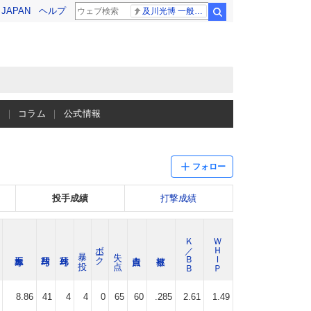
! JAPAN
ヘルプ
及川光博 一般女性
検索
ス
コラム
公式情報
フォロー
投手成績
打撃成績
Ｋ／ＢＢ
ＷＨＩＰ
ボーク
暴 投
失 点
8.86
41
4
4
0
65
60
.285
2.61
1.49