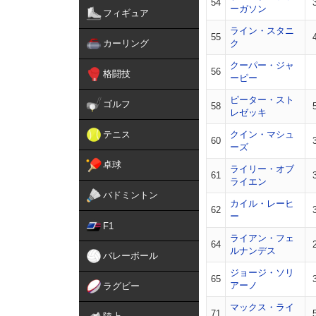
54
ーガソン
フィギュア
ライン・スタニ
55
カーリング
ク
クーパー・ジャ
56
格闘技
ーピー
ピーター・スト
ゴルフ
58
レゼッキ
テニス
クイン・マシュ
60
ーズ
卓球
ライリー・オブ
61
ライエン
バドミントン
カイル・レーヒ
62
ー
F1
ライアン・フェ
64
ルナンデス
バレーボール
ジョージ・ソリ
65
アーノ
ラグビー
マックス・ライ
71