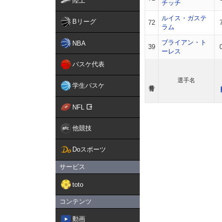
陸上
チッチ
ルイス・ガステ
Bリーグ
72
ラム
ブライアン・ト
NBA
39
ーレス
バスケ代表
選手名
学生バスケ
NFL
他競技
Doスポーツ
サービス
toto
コンテンツ
動画