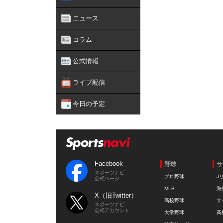
ニュース
コラム
公式情報
ライブ配信
今日の予定
Facebook
野球
サ
スポーツナビ
プロ野球
J
公式ページ
MLB
海
X（旧Twitter）
高校野球
サ
スポーツナビ
公式アカウント
大学野球
高