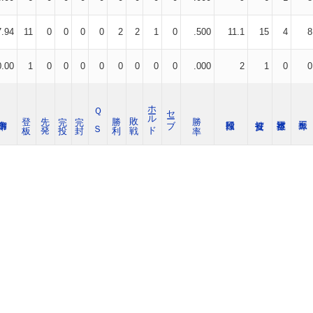
7.94
11
0
0
0
0
2
2
1
0
.500
11.1
15
4
8
0.00
1
0
0
0
0
0
0
0
0
.000
2
1
0
0
ホールド
Ｑ Ｓ
セーブ
登 板
先 発
完 投
完 封
勝 利
敗 戦
勝 率