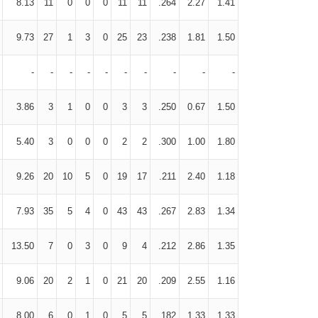
8.13
11
0
0
0
11
11
.264
2.27
1.41
9.73
27
1
3
0
25
23
.238
1.81
1.50
-
-
-
-
-
-
-
-
-
-
3.86
3
1
0
0
3
3
.250
0.67
1.50
5.40
3
0
0
0
2
2
.300
1.00
1.80
9.26
20
10
5
0
19
17
.211
2.40
1.18
7.93
35
5
4
0
43
43
.267
2.83
1.34
13.50
7
0
3
0
9
4
.212
2.86
1.35
9.06
20
2
1
0
21
20
.209
2.55
1.16
8.00
6
0
1
0
5
5
.182
1.33
1.33