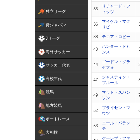
リチャード・フ
35
独立リーグ
ィッツ
マイケル・マグ
36
侍ジャパン
リビ
38
テコア・ロビー
Jリーグ
ハンター・ドビ
40
海外サッカー
ンス
ゴードン・グラ
44
サッカー代表
セフォ
ジャスティン・
高校年代
47
ブルール
競馬
マット・スバン
49
ソン
地方競馬
ブライセン・マ
52
ウツ
ボートレース
ニール・パラン
53
テ
大相撲
ケーレブ・ファ