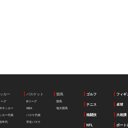
ッカー
バスケット
競馬
ゴルフ
フィギ
リーグ
Bリーグ
競馬
テニス
卓球
外サッカー
NBA
地方競馬
格闘技
大相撲
ッカー代表
バスケ代表
校年代
学生バスケ
NFL
ボート