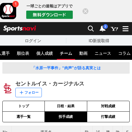
一球ごとの速報はアプリで
閉じる
sports
検索
通知
i
ログイン
ID新規取得
人選手
順位表
個人成績
チーム
動画
ニュース
コラム
「水原一平事件」“肉声”が語る真実とは
セントルイス・カージナルス
フォロー
トップ
日程・結果
対戦成績
選手一覧
投手成績
打撃成績