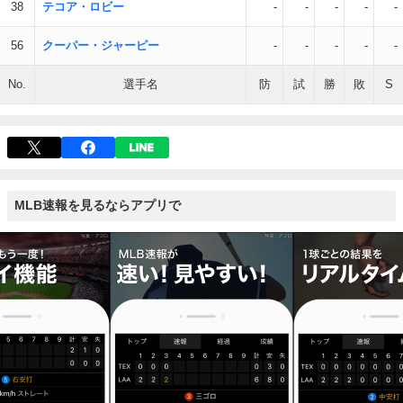
38
テコア・ロビー
-
-
-
-
-
56
クーパー・ジャーピー
-
-
-
-
-
No.
選手名
防
試
勝
敗
S
MLB速報を見るならアプリで