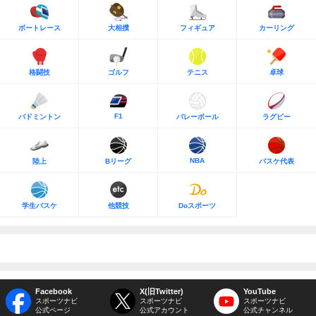
ボートレース
大相撲
フィギュア
カーリング
格闘技
ゴルフ
テニス
卓球
F1
バドミントン
バレーボール
ラグビー
NBA
陸上
Bリーグ
バスケ代表
学生バスケ
他競技
Doスポーツ
Facebook
X(旧Twitter)
YouTube
スポーツナビ
スポーツナビ
スポーツナビ
公式ページ
公式アカウント
公式チャンネル