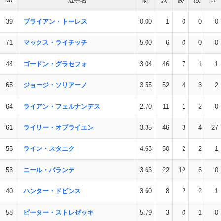
No.
選手名
防
試
勝
敗
S
39
ブライアン・トーレス
0.00
1
0
0
0
71
マックス・ライチッチ
5.00
6
0
0
0
44
ゴードン・グラセフォ
3.04
46
7
1
1
65
ジョージ・ソリアーノ
3.55
52
4
3
2
64
ライアン・フェルナンデス
2.70
11
1
2
0
61
ライリー・オブライエン
3.35
46
3
4
27
55
ライン・スタニク
4.63
50
2
2
1
53
ニール・パランテ
3.63
22
12
6
0
40
ハンター・ドビンス
3.60
8
2
2
1
58
ピーター・ストレゼッキ
5.79
3
0
1
0