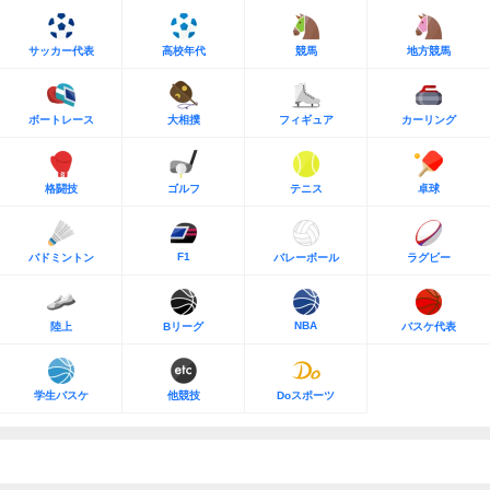
サッカー代表
高校年代
競馬
地方競馬
ボートレース
大相撲
フィギュア
カーリング
格闘技
ゴルフ
テニス
卓球
F1
バドミントン
バレーボール
ラグビー
NBA
陸上
Bリーグ
バスケ代表
学生バスケ
他競技
Doスポーツ