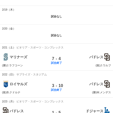
2/19（木）
試合なし
2/20（金）
試合なし
2/21（土）
ピオリア・スポーツ・コンプレックス
マリナーズ
パドレス
-
7
4
試合終了
(勝)J.ラフコーン
(敗)J.ウルフ
2/22（日）
サプライズ・スタジアム
ロイヤルズ
パドレス
-
3
10
試合終了
(敗)B.クドルナ
(勝)M.メンデス
2/23（月）
ピオリア・スポーツ・コンプレックス
パドレス
ドジャース
-
1
5