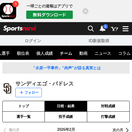
一球ごとの速報はアプリで
閉じる
sports
検索
通知
i
ログイン
ID新規取得
人選手
順位表
個人成績
チーム
動画
ニュース
コラム
「水原一平事件」“肉声”が語る真実とは
サンディエゴ・パドレス
フォロー
トップ
日程・結果
対戦成績
選手一覧
投手成績
打撃成績
2026年2月
前の月
次の月