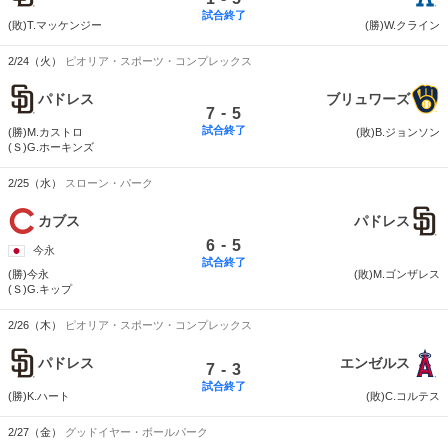
試合終了
(敗)T.マッケンジー
(勝)W.クライン
2/24（火）
ピオリア・スポーツ・コンプレックス
パドレス
ブリュワーズ
-
7
5
試合終了
(勝)M.カストロ
(敗)B.ジョンソン
(Ｓ)G.ホーキンズ
2/25（水）
スローン・パーク
カブス
パドレス
-
6
5
今永
試合終了
(勝)今永
(敗)M.ゴンザレス
(Ｓ)G.キップ
2/26（木）
ピオリア・スポーツ・コンプレックス
パドレス
エンゼルス
-
7
3
試合終了
(勝)K.ハート
(敗)C.コルテス
2/27（金）
グッドイヤー・ボールパーク