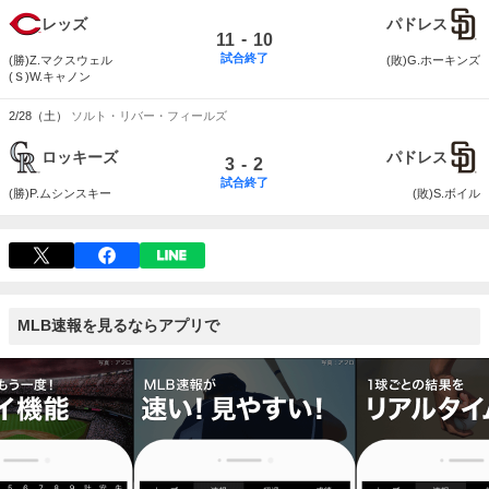
レッズ
パドレス
-
11
10
試合終了
(勝)Z.マクスウェル
(敗)G.ホーキンズ
(Ｓ)W.キャノン
2/28（土）
ソルト・リバー・フィールズ
ロッキーズ
パドレス
-
3
2
試合終了
(勝)P.ムシンスキー
(敗)S.ボイル
MLB速報を見るならアプリで