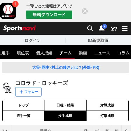
一球ごとの速報はアプリで
閉じる
sports
検索
通知
i
ログイン
ID新規取得
人選手
順位表
個人成績
チーム
動画
ニュース
コラム
大谷･岡本･村上の凄さとは？(外部･PR)
コロラド・ロッキーズ
フォロー
トップ
日程・結果
対戦成績
選手一覧
投手成績
打撃成績