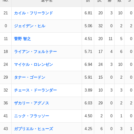
No.
選手名
防
試
勝
敗
S
21
カイル・フリーランド
6.81
20
3
10
0
0
ジェイデン・ヒル
5.06
32
0
2
2
11
菅野 智之
4.51
20
11
5
0
18
ライアン・フェルトナー
5.71
17
4
6
0
24
マイケル・ロレンゼン
6.94
24
3
10
0
29
タナー・ゴードン
5.91
15
0
2
0
32
チェース・ドーランダー
3.89
10
3
3
0
36
ザカリー・アグノス
6.03
29
0
2
2
41
ニック・フラッソー
4.50
2
0
1
0
43
ガブリエル・ヒューズ
4.25
6
0
3
1