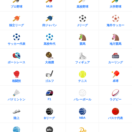
MLB
プロ野球
高校野球
大学野球
独立リーグ
侍ジャパン
Jリーグ
海外サッカー
サッカー代表
高校年代
競馬
地方競馬
ボートレース
大相撲
フィギュア
カーリング
格闘技
ゴルフ
テニス
卓球
F1
バドミントン
バレーボール
ラグビー
NBA
陸上
Bリーグ
バスケ代表