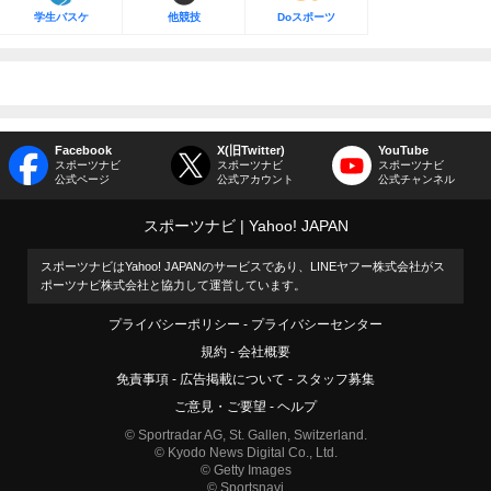
学生バスケ
他競技
Doスポーツ
Facebook
X(旧Twitter)
YouTube
スポーツナビ
スポーツナビ
スポーツナビ
公式ページ
公式アカウント
公式チャンネル
スポーツナビ
Yahoo! JAPAN
スポーツナビはYahoo! JAPANのサービスであり、LINEヤフー株式会社がス
ポーツナビ株式会社と協力して運営しています。
プライバシーポリシー
プライバシーセンター
規約
会社概要
免責事項
広告掲載について
スタッフ募集
ご意見・ご要望
ヘルプ
© Sportradar AG, St. Gallen, Switzerland.
© Kyodo News Digital Co., Ltd.
© Getty Images
© Sportsnavi