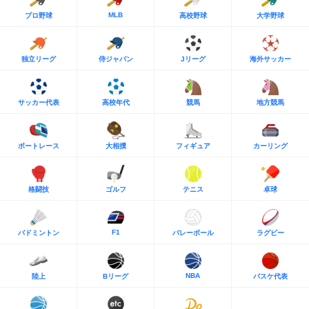
MLB
プロ野球
高校野球
大学野球
独立リーグ
侍ジャパン
Jリーグ
海外サッカー
サッカー代表
高校年代
競馬
地方競馬
ボートレース
大相撲
フィギュア
カーリング
格闘技
ゴルフ
テニス
卓球
F1
バドミントン
バレーボール
ラグビー
NBA
陸上
Bリーグ
バスケ代表