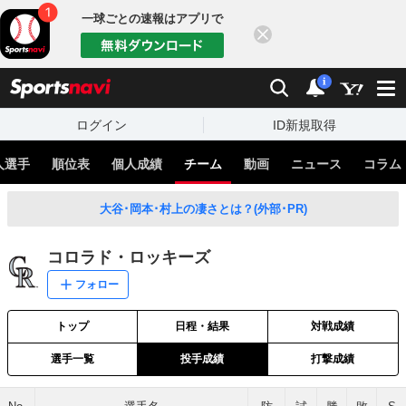
一球ごとの速報はアプリで
閉じる
sports
検索
通知
i
ログイン
ID新規取得
人選手
順位表
個人成績
チーム
動画
ニュース
コラム
大谷･岡本･村上の凄さとは？(外部･PR)
コロラド・ロッキーズ
フォロー
トップ
日程・結果
対戦成績
選手一覧
投手成績
打撃成績