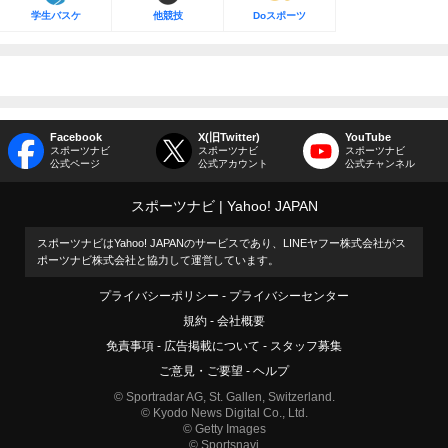
学生バスケ
他競技
Doスポーツ
Facebook
X(旧Twitter)
YouTube
スポーツナビ
スポーツナビ
スポーツナビ
公式ページ
公式アカウント
公式チャンネル
スポーツナビ
Yahoo! JAPAN
スポーツナビはYahoo! JAPANのサービスであり、LINEヤフー株式会社がス
ポーツナビ株式会社と協力して運営しています。
プライバシーポリシー
プライバシーセンター
規約
会社概要
免責事項
広告掲載について
スタッフ募集
ご意見・ご要望
ヘルプ
© Sportradar AG, St. Gallen, Switzerland.
© Kyodo News Digital Co., Ltd.
© Getty Images
© Sportsnavi