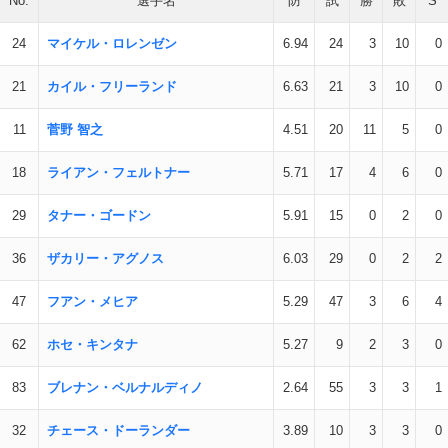
No.
選手名
防
試
勝
敗
S
24
マイケル・ロレンゼン
6.94
24
3
10
0
21
カイル・フリーランド
6.63
21
3
10
0
11
菅野 智之
4.51
20
11
5
0
18
ライアン・フェルトナー
5.71
17
4
6
0
29
タナー・ゴードン
5.91
15
0
2
0
36
ザカリー・アグノス
6.03
29
0
2
2
47
フアン・メヒア
5.29
47
3
6
4
62
ホセ・キンタナ
5.27
9
2
3
0
83
ブレナン・ベルナルディノ
2.64
55
3
3
1
32
チェース・ドーランダー
3.89
10
3
3
0