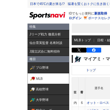
日本で45℃の夏が来る!? 猛暑を賢くおトクに生き抜く
IDでもっと便利に
新規取得
ログイン
ボーナスセレク
特集
Jリーグ戦力 徹底分析
MLBトップ
日程・
仙台育英監督 名将対談
J国立試合に無料招待
マイアミ・マ
種目
プロ野球
トップ
MLB
選手名
高校野球
大学野球
内
6
オット・ロペス