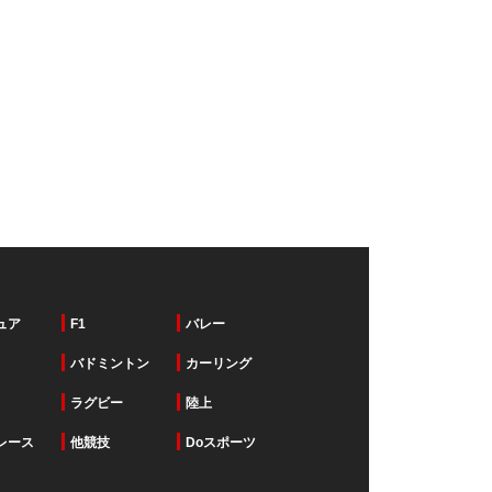
ュア
F1
バレー
バドミントン
カーリング
ラグビー
陸上
レース
他競技
Doスポーツ