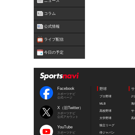
ニュース
コラム
公式情報
ライブ配信
今日の予定
Facebook
野球
サ
スポーツナビ
プロ野球
J
公式ページ
MLB
海
X（旧Twitter）
高校野球
サ
スポーツナビ
公式アカウント
大学野球
高
独立リーグ
YouTube
スポーツナビ
侍ジャパン