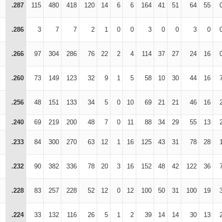
.287
115
480
418
120
14
6
6
164
41
51
64
55
.286
3
7
7
2
1
0
0
3
0
0
3
0
.266
97
304
286
76
22
2
4
114
37
27
24
16
.260
73
149
123
32
9
1
5
58
10
30
44
16
.256
48
151
133
34
5
0
10
69
21
21
46
16
.240
69
219
200
48
7
0
11
88
34
29
55
13
.233
84
300
270
63
12
1
16
125
43
31
78
28
.232
90
382
336
78
20
3
16
152
48
42
122
36
.228
83
257
228
52
12
0
12
100
50
31
100
19
.224
33
132
116
26
5
1
2
39
14
14
30
13