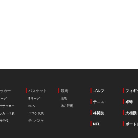
ッカー
バスケット
競馬
ゴルフ
フィギ
リーグ
Bリーグ
競馬
テニス
卓球
外サッカー
NBA
地方競馬
格闘技
大相撲
ッカー代表
バスケ代表
校年代
学生バスケ
NFL
ボート