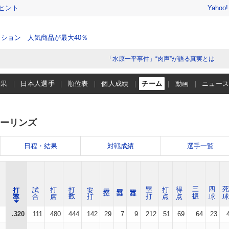
ヒント
Yahoo
ション 人気商品が最大40％
「水原一平事件」“肉声”が語る真実とは
結果
日本人選手
順位表
個人成績
チーム
動画
ニュー
ーリンズ
日程・結果
対戦成績
選手一覧
打 率
試 合
打 席
打 数
安 打
塁 打
打 点
得 点
三 振
四 球
死 
.320
111
480
444
142
29
7
9
212
51
69
64
23