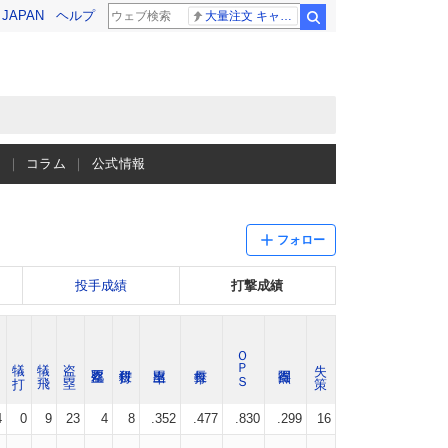
! JAPAN
ヘルプ
大量注文 キャンセル
検索
ス
コラム
公式情報
フォロー
投手成績
打撃成績
ＯＰＳ
球
犠 打
犠 飛
盗 塁
失 策
4
0
9
23
4
8
.352
.477
.830
.299
16