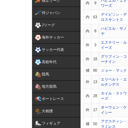
独立リーグ
ハビエル・エド
内
9
ワーズ
侍ジャパン
デイビソン・デ
内
63
ロスサントス
Jリーグ
ハビエル・サノ
内
8
ヤ
海外サッカー
エステリー・ル
外
3
イーズ
サッカー代表
グリフィン・コ
外
18
ーナイン
高校年代
捕
80
ジョー・マック
競馬
エリベルト・エ
外
13
ルナンデス
地方競馬
カイル・ストワ
内
28
ーズ
ボートレース
オーウェン・ケ
外
17
大相撲
イシー
アグスティン・
フィギュア
捕
50
ラミレス