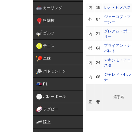
内
19
レオ・ヒメネス
カーリング
ジェーコブ・マ
外
87
格闘技
ーシー
グレアム・ポー
ゴルフ
内
21
リー
ブライアン・ナ
テニス
捕
64
バレト
卓球
マキシモ・アコ
内
24
スタ
バドミントン
ジャレド・セル
内
68
ナ
F1
バレーボール
選手名
ラグビー
陸上