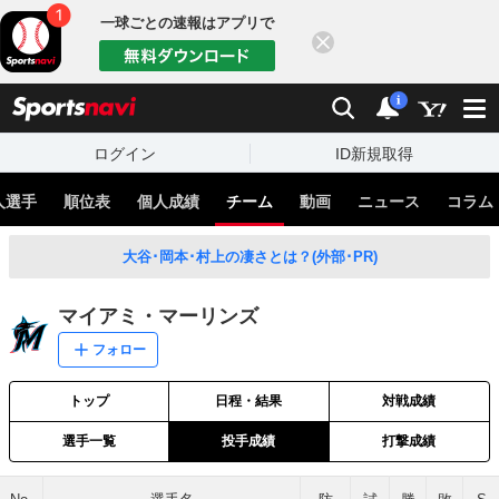
一球ごとの速報はアプリで
閉じる
sports
検索
通知
i
ログイン
ID新規取得
人選手
順位表
個人成績
チーム
動画
ニュース
コラム
大谷･岡本･村上の凄さとは？(外部･PR)
マイアミ・マーリンズ
フォロー
トップ
日程・結果
対戦成績
選手一覧
投手成績
打撃成績