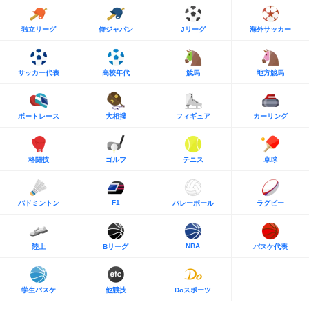
独立リーグ
侍ジャパン
Jリーグ
海外サッカー
サッカー代表
高校年代
競馬
地方競馬
ボートレース
大相撲
フィギュア
カーリング
格闘技
ゴルフ
テニス
卓球
F1
バドミントン
バレーボール
ラグビー
NBA
陸上
Bリーグ
バスケ代表
学生バスケ
他競技
Doスポーツ