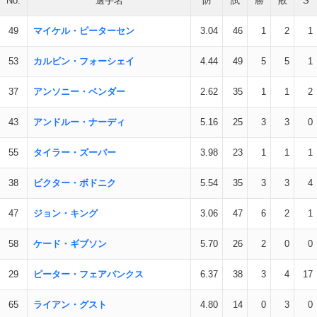
No.
選手名
防
試
勝
敗
S
49
マイケル・ピーターセン
3.04
46
1
2
1
53
カルビン・フォーシェイ
4.44
49
5
5
1
37
アンソニー・ベンダー
2.62
35
1
1
2
43
アンドルー・ナーディ
5.16
25
3
3
0
55
タイラー・ズーバー
3.98
23
1
1
1
38
ビクター・ボドニク
5.54
35
3
3
4
47
ジョン・キング
3.06
47
6
2
1
58
ケード・ギブソン
5.70
26
2
0
0
29
ピーター・フェアバンクス
6.37
38
3
4
17
65
ライアン・グスト
4.80
14
0
3
0