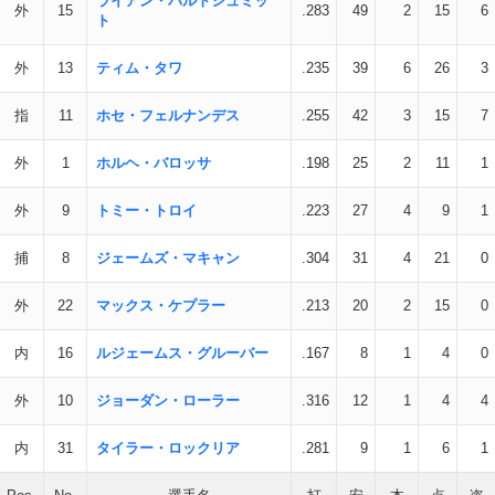
ライアン・バルトシュミッ
外
15
.283
49
2
15
6
ト
外
13
ティム・タワ
.235
39
6
26
3
指
11
ホセ・フェルナンデス
.255
42
3
15
7
外
1
ホルヘ・バロッサ
.198
25
2
11
1
外
9
トミー・トロイ
.223
27
4
9
1
捕
8
ジェームズ・マキャン
.304
31
4
21
0
外
22
マックス・ケプラー
.213
20
2
15
0
内
16
ルジェームス・グルーバー
.167
8
1
4
0
外
10
ジョーダン・ローラー
.316
12
1
4
4
内
31
タイラー・ロックリア
.281
9
1
6
1