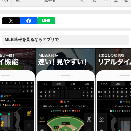
Pos.
No.
選手名
打
安
本
点
盗
MLB速報を見るならアプリで