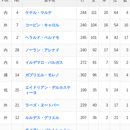
Pos.
No.
選手名
打
安
本
点
盗
内
4
ケテル・マルテ
.244
111
20
64
4
外
7
コービン・キャロル
.240
104
16
54
16
内
2
ヘラルド・ペルドモ
.245
101
9
42
17
内
28
ノーラン・アレナド
.240
92
17
54
3
内
6
イルデマロ・バルガス
.272
91
7
55
2
捕
14
ガブリエル・モレノ
.302
96
8
51
4
エイドリアン・デルカステ
指
25
.199
35
5
24
1
ィーヨ
外
21
ラーズ・ヌートバー
.229
40
3
17
1
外
12
ルルデス・グリエル
.207
36
2
21
1