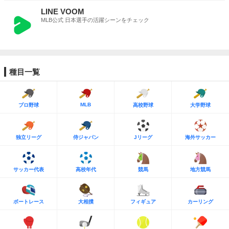
LINE VOOM
MLB公式 日本選手の活躍シーンをチェック
種目一覧
MLB
プロ野球
高校野球
大学野球
独立リーグ
侍ジャパン
Jリーグ
海外サッカー
サッカー代表
高校年代
競馬
地方競馬
ボートレース
大相撲
フィギュア
カーリング