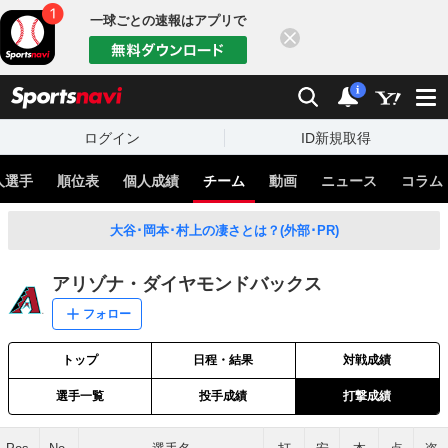
一球ごとの速報はアプリで
閉じる
sports
検索
通知
i
ログイン
ID新規取得
人選手
順位表
個人成績
チーム
動画
ニュース
コラム
大谷･岡本･村上の凄さとは？(外部･PR)
アリゾナ・ダイヤモンドバックス
フォロー
トップ
日程・結果
対戦成績
選手一覧
投手成績
打撃成績