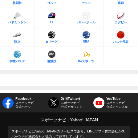
格闘技
ゴルフ
テニス
卓球
F1
バドミントン
バレーボール
ラグビー
NBA
陸上
Bリーグ
バスケ代表
学生バスケ
他競技
Doスポーツ
Facebook
X(旧Twitter)
YouTube
スポーツナビ
スポーツナビ
スポーツナビ
公式ページ
公式アカウント
公式チャンネル
スポーツナビ
Yahoo! JAPAN
スポーツナビはYahoo! JAPANのサービスであり、LINEヤフー株式会社がス
ポーツナビ株式会社と協力して運営しています。