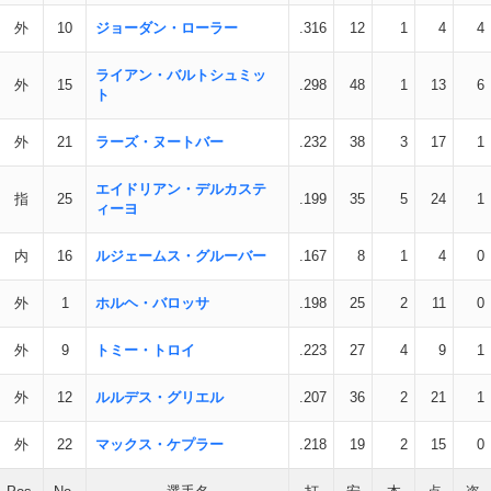
外
10
ジョーダン・ローラー
.316
12
1
4
4
ライアン・バルトシュミッ
外
15
.298
48
1
13
6
ト
外
21
ラーズ・ヌートバー
.232
38
3
17
1
エイドリアン・デルカステ
指
25
.199
35
5
24
1
ィーヨ
内
16
ルジェームス・グルーバー
.167
8
1
4
0
外
1
ホルヘ・バロッサ
.198
25
2
11
0
外
9
トミー・トロイ
.223
27
4
9
1
外
12
ルルデス・グリエル
.207
36
2
21
1
外
22
マックス・ケプラー
.218
19
2
15
0