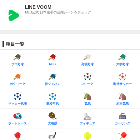
LINE VOOM
MLB公式 日本選手の活躍シーンをチェック
種目一覧
MLB
プロ野球
高校野球
大学野球
独立リーグ
侍ジャパン
Jリーグ
海外サッカー
サッカー代表
高校年代
競馬
地方競馬
ボートレース
大相撲
フィギュア
カーリング