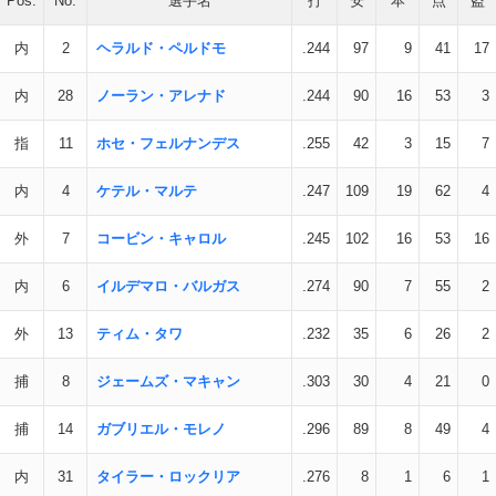
Pos.
No.
選手名
打
安
本
点
盗
内
2
ヘラルド・ペルドモ
.244
97
9
41
17
内
28
ノーラン・アレナド
.244
90
16
53
3
指
11
ホセ・フェルナンデス
.255
42
3
15
7
内
4
ケテル・マルテ
.247
109
19
62
4
外
7
コービン・キャロル
.245
102
16
53
16
内
6
イルデマロ・バルガス
.274
90
7
55
2
外
13
ティム・タワ
.232
35
6
26
2
捕
8
ジェームズ・マキャン
.303
30
4
21
0
捕
14
ガブリエル・モレノ
.296
89
8
49
4
内
31
タイラー・ロックリア
.276
8
1
6
1