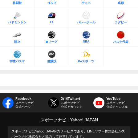
格闘技
ゴルフ
テニス
卓球
F1
バドミントン
バレーボール
ラグビー
NBA
陸上
Bリーグ
バスケ代表
学生バスケ
他競技
Doスポーツ
Facebook
X(旧Twitter)
YouTube
スポーツナビ
スポーツナビ
スポーツナビ
公式ページ
公式アカウント
公式チャンネル
スポーツナビ
Yahoo! JAPAN
スポーツナビはYahoo! JAPANのサービスであり、LINEヤフー株式会社がス
ポーツナビ株式会社と協力して運営しています。