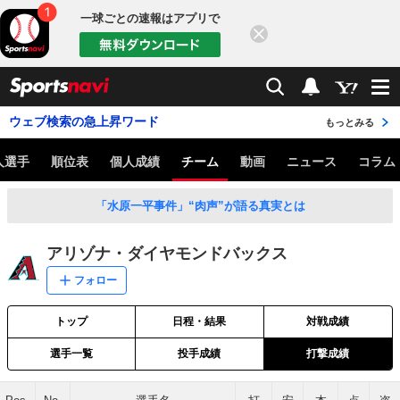
一球ごとの速報はアプリで
閉じる
sports
検索
通知
ウェブ検索の急上昇ワード
もっとみる
人選手
順位表
個人成績
チーム
動画
ニュース
コラム
「水原一平事件」“肉声”が語る真実とは
アリゾナ・ダイヤモンドバックス
フォロー
トップ
日程・結果
対戦成績
選手一覧
投手成績
打撃成績