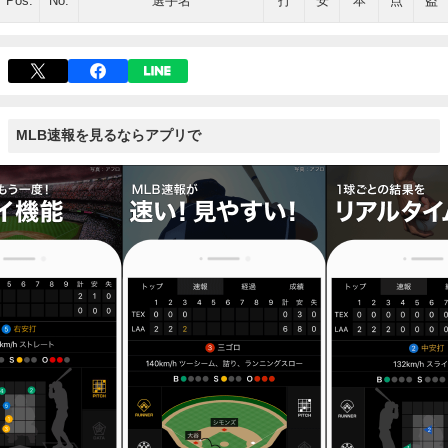
Pos.
No.
選手名
打
安
本
点
盗
MLB速報を見るならアプリで