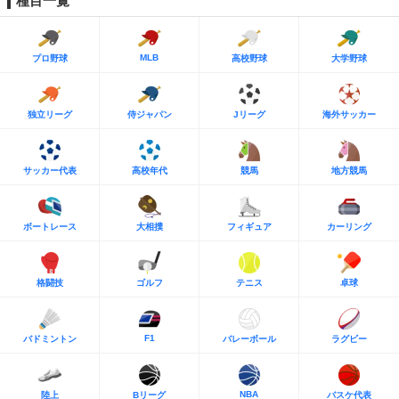
種目一覧
MLB
プロ野球
高校野球
大学野球
独立リーグ
侍ジャパン
Jリーグ
海外サッカー
サッカー代表
高校年代
競馬
地方競馬
ボートレース
大相撲
フィギュア
カーリング
格闘技
ゴルフ
テニス
卓球
F1
バドミントン
バレーボール
ラグビー
NBA
陸上
Bリーグ
バスケ代表