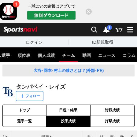
一球ごとの速報はアプリで
閉じる
sports
検索
通知
i
ログイン
ID新規取得
人選手
順位表
個人成績
チーム
動画
ニュース
コラム
大谷･岡本･村上の凄さとは？(外部･PR)
タンパベイ・レイズ
フォロー
トップ
日程・結果
対戦成績
選手一覧
投手成績
打撃成績