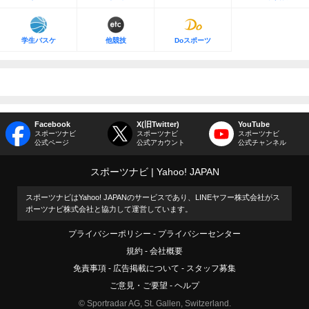
学生バスケ
他競技
Doスポーツ
Facebook
X(旧Twitter)
YouTube
スポーツナビ
スポーツナビ
スポーツナビ
公式ページ
公式アカウント
公式チャンネル
スポーツナビ
Yahoo! JAPAN
スポーツナビはYahoo! JAPANのサービスであり、LINEヤフー株式会社がス
ポーツナビ株式会社と協力して運営しています。
プライバシーポリシー
プライバシーセンター
規約
会社概要
免責事項
広告掲載について
スタッフ募集
ご意見・ご要望
ヘルプ
© Sportradar AG, St. Gallen, Switzerland.