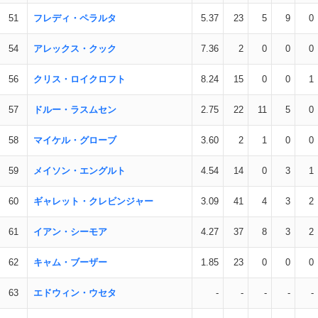
51
フレディ・ペラルタ
5.37
23
5
9
0
54
アレックス・クック
7.36
2
0
0
0
56
クリス・ロイクロフト
8.24
15
0
0
1
57
ドルー・ラスムセン
2.75
22
11
5
0
58
マイケル・グローブ
3.60
2
1
0
0
59
メイソン・エングルト
4.54
14
0
3
1
60
ギャレット・クレビンジャー
3.09
41
4
3
2
61
イアン・シーモア
4.27
37
8
3
2
62
キャム・ブーザー
1.85
23
0
0
0
63
エドウィン・ウセタ
-
-
-
-
-