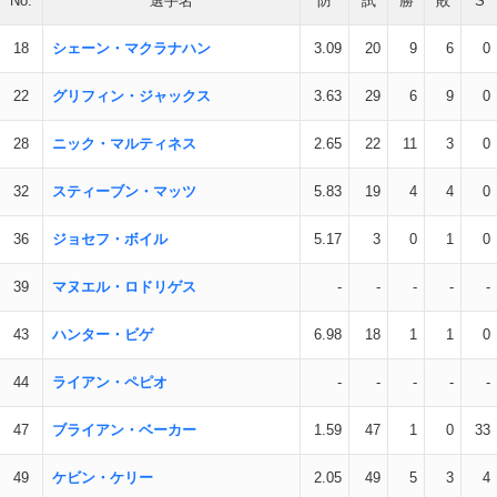
No.
選手名
防
試
勝
敗
S
18
シェーン・マクラナハン
3.09
20
9
6
0
22
グリフィン・ジャックス
3.63
29
6
9
0
28
ニック・マルティネス
2.65
22
11
3
0
32
スティーブン・マッツ
5.83
19
4
4
0
36
ジョセフ・ボイル
5.17
3
0
1
0
39
マヌエル・ロドリゲス
-
-
-
-
-
43
ハンター・ビゲ
6.98
18
1
1
0
44
ライアン・ペピオ
-
-
-
-
-
47
ブライアン・ベーカー
1.59
47
1
0
33
49
ケビン・ケリー
2.05
49
5
3
4