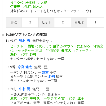
投手交代:
松本裕
→
大野
伊藤光
→代打:
鈴木大
外角低めのストレートを打つもセンターフライ 3アウト
得点
2
ヒット
2
四死球
1
9回表ソフトバンクの攻撃
代打
野村 勇
無死走者なし
1：
ピッチャー
西垣
に代わって
藤平
がマウンドにあがる 守備交
代:キャッチャー
太田
守備変更:
鈴木大
→ファースト
海野
→代打:
野村
センターへポテンヒットを放つ 一塁
9番
今宮 健太
無死一塁
2：
一塁けん制:ランナー
野村
帰塁
また一塁けん制:ランナー
野村
帰塁
ライトへのヒットを放つ 一二塁
代打
中村 晃
無死一二塁
3：
－楽天:内野手マウンドへ集まる－
周東
→代打:
中村晃
一塁走者
今宮
→代走:
庄子
フォアボール。楽天、満塁のピンチをまねく 満塁