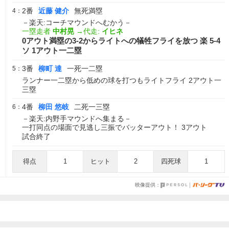
2番
近藤 健介
無死満塁
4：
－楽天:コーチマウンドへむかう－
一塁走者
中村晃
→代走:
イヒネ
0アウト満塁の3-2からライトへの犠牲フライを放つ 楽 5-4
ソ 1アウト一二塁
3番
柳町 達
一死一二塁
5：
ランナー一二塁から低めの球を打つもライトフライ 2アウト一
三塁
4番
柳田 悠岐
二死一三塁
6：
－楽天:内野手マウンドへ集まる－
一打同点の場面で見逃し三振でバッターアウト！ 3アウト
試合終了
得点
1
ヒット
2
四死球
1