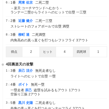
1番
周東 佑京
二死二塁
6：
－楽天:コーチマウンドへむかう－
ランナー二塁からライトへのヒットで出塁 一三塁
2番
近藤 健介
二死一三塁
7：
ストレートのフォアボールで出塁 満塁
3番
柳町 達
二死満塁
8：
内角高めの真っ直ぐを打つもレフトフライ 3アウト
得点
2
ヒット
4
四死球
1
4回裏楽天の攻撃
3番
辰己 涼介
無死走者なし
1：
ライトへのヒットで出塁 一塁
4番
ボイト
無死一塁
2：
一塁走者
辰己
:盗塁を試みるもアウト 1アウト
空振り三振 2アウト
5番
黒川 史陽
二死走者なし
3：
外角の真っ直ぐを打つもセンターフライ 3アウト