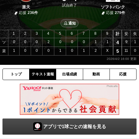
試合終了
楽天
ソフトバンク
応援
236件
応援
279件
通知
1
2
3
4
5
6
7
8
9
計
安
失
0
0
0
2
0
0
0
1
1
4
9
1
ソ
1
0
0
0
1
0
1
2
X
5
11
0
楽
2026/4/2 16:00
トップ
テキスト速報
出場成績
動画
応援
アプリで1球ごとの速報を見る