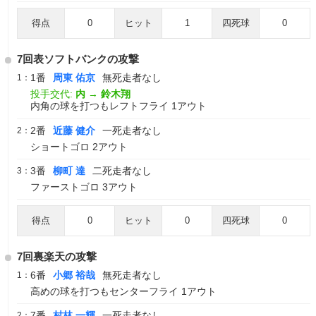
得点
0
ヒット
1
四死球
0
7回表ソフトバンクの攻撃
1番
周東 佑京
無死走者なし
1：
投手交代:
内
→
鈴木翔
内角の球を打つもレフトフライ 1アウト
2番
近藤 健介
一死走者なし
2：
ショートゴロ 2アウト
3番
柳町 達
二死走者なし
3：
ファーストゴロ 3アウト
得点
0
ヒット
0
四死球
0
7回裏楽天の攻撃
6番
小郷 裕哉
無死走者なし
1：
高めの球を打つもセンターフライ 1アウト
7番
村林 一輝
一死走者なし
2：