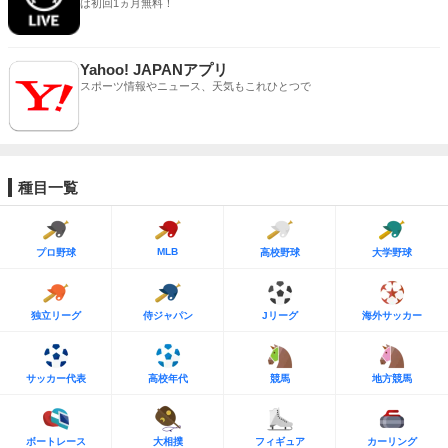
は初回1ヵ月無料！
Yahoo! JAPANアプリ
スポーツ情報やニュース、天気もこれひとつで
種目一覧
MLB
プロ野球
高校野球
大学野球
独立リーグ
侍ジャパン
Jリーグ
海外サッカー
サッカー代表
高校年代
競馬
地方競馬
ボートレース
大相撲
フィギュア
カーリング