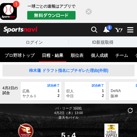
一球ごとの速報はアプリで
閉じる
sports
検索
通知
i
ログイン
ID新規取得
プロ野球トップ
日程・結果
順位表
個人成績
チーム
柿木蓮 ドラフト指名にブチギレた理由(外部)
試合終了
試合終了
4月2日の
1
1
DeNA
広島
巨人
試合
2
2
ヤクルト
中日
阪神
パ・リーグ
3回戦
4月2日（木）13:00
楽天モバイル
5
-
4