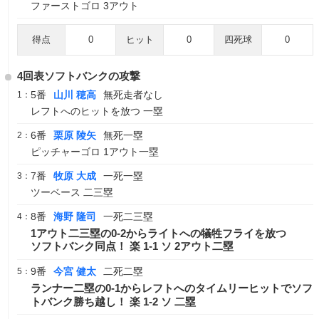
ファーストゴロ 3アウト
得点
0
ヒット
0
四死球
0
4回表ソフトバンクの攻撃
5番
山川 穂高
無死走者なし
1：
レフトへのヒットを放つ 一塁
6番
栗原 陵矢
無死一塁
2：
ピッチャーゴロ 1アウト一塁
7番
牧原 大成
一死一塁
3：
ツーベース 二三塁
8番
海野 隆司
一死二三塁
4：
1アウト二三塁の0-2からライトへの犠牲フライを放つ
ソフトバンク同点！ 楽 1-1 ソ 2アウト二塁
9番
今宮 健太
二死二塁
5：
ランナー二塁の0-1からレフトへのタイムリーヒットでソフ
トバンク勝ち越し！ 楽 1-2 ソ 二塁