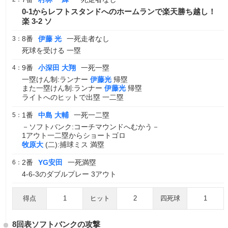
0-1からレフトスタンドへのホームランで楽天勝ち越し！
楽 3-2 ソ
8番
伊藤 光
一死走者なし
3：
死球を受ける 一塁
9番
小深田 大翔
一死一塁
4：
一塁けん制:ランナー
伊藤光
帰塁
また一塁けん制:ランナー
伊藤光
帰塁
ライトへのヒットで出塁 一二塁
1番
中島 大輔
一死一二塁
5：
－ソフトバンク:コーチマウンドへむかう－
1アウト一二塁からショートゴロ
牧原大
(二):捕球ミス 満塁
2番
YG安田
一死満塁
6：
4-6-3のダブルプレー 3アウト
得点
1
ヒット
2
四死球
1
8回表ソフトバンクの攻撃