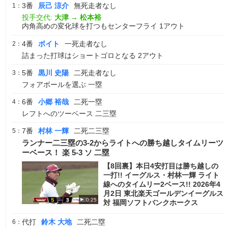
3番
辰己 涼介
無死走者なし
1：
投手交代:
大津
→
松本裕
内角高めの変化球を打つもセンターフライ 1アウト
4番
ボイト
一死走者なし
2：
詰まった打球はショートゴロとなる 2アウト
5番
黒川 史陽
二死走者なし
3：
フォアボールを選ぶ 一塁
6番
小郷 裕哉
二死一塁
4：
レフトへのツーベース 二三塁
7番
村林 一輝
二死二三塁
5：
ランナー二三塁の3-2からライトへの勝ち越しタイムリーツ
ーベース！ 楽 5-3 ソ 二塁
【8回裏】本日4安打目は勝ち越しの
一打!! イーグルス・村林一輝 ライト
線へのタイムリー2ベース!! 2026年4
月2日 東北楽天ゴールデンイーグルス
0:25
対 福岡ソフトバンクホークス
代打
鈴木 大地
二死二塁
6：