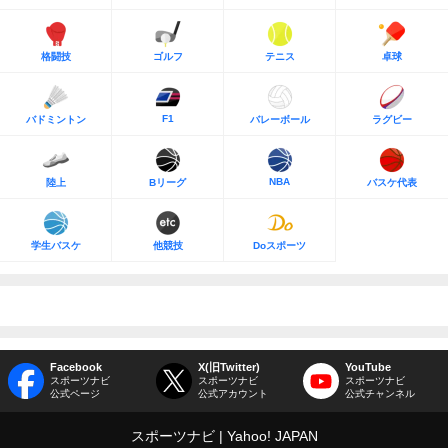
格闘技
ゴルフ
テニス
卓球
F1
バドミントン
バレーボール
ラグビー
NBA
陸上
Bリーグ
バスケ代表
学生バスケ
他競技
Doスポーツ
Facebook
X(旧Twitter)
YouTube
スポーツナビ
スポーツナビ
スポーツナビ
公式ページ
公式アカウント
公式チャンネル
スポーツナビ
Yahoo! JAPAN