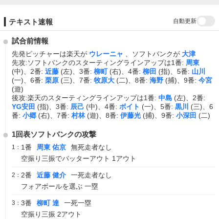
自動更新
テキスト速報
試合前情報
先発ピッチャーは楽天が
ウレーニャ
、ソフトバンクが
大津
先攻:ソフトバンクのスターティングラインアップは1番:
周東
(中)、2番:
近藤
(左)、3番:
柳町
(右)、4番:
柳田
(指)、5番:
山川
(一)、6番:
栗原
(三)、7番:
牧原大
(二)、8番:
海野
(捕)、9番:
今宮
(遊)
後攻:楽天のスターティングラインアップは1番:
中島
(左)、2番:
YG安田
(指)、3番:
辰己
(中)、4番:
ボイト
(一)、5番:
黒川
(三)、6
番:
小郷
(右)、7番:
村林
(遊)、8番:
伊藤光
(捕)、9番:
小深田
(二)
1回表ソフトバンクの攻撃
1番
周東 佑京
無死走者なし
1：
空振り三振でバッターアウト 1アウト
2番
近藤 健介
一死走者なし
2：
フォアボールを選ぶ 一塁
3番
柳町 達
一死一塁
3：
空振り三振 2アウト