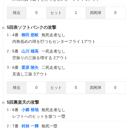
得点
0
ヒット
1
四死球
0
5回表ソフトバンクの攻撃
4番
柳田 悠岐
無死走者なし
1：
内角低めの球を打つもセンターフライ 1アウト
5番
山川 穂高
一死走者なし
2：
空振りの三振を喫する 2アウト
6番
栗原 陵矢
二死走者なし
3：
見逃し三振 3アウト
得点
0
ヒット
0
四死球
0
5回裏楽天の攻撃
6番
小郷 裕哉
無死走者なし
1：
レフトへのヒットを放つ 一塁
7番
村林 一輝
無死一塁
2：