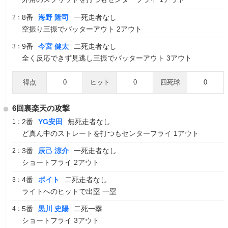
8番
海野 隆司
一死走者なし
2：
空振り三振でバッターアウト 2アウト
9番
今宮 健太
二死走者なし
3：
全く反応できず見逃し三振でバッターアウト 3アウト
得点
0
ヒット
0
四死球
0
6回裏楽天の攻撃
2番
YG安田
無死走者なし
1：
ど真ん中のストレートを打つもセンターフライ 1アウト
3番
辰己 涼介
一死走者なし
2：
ショートフライ 2アウト
4番
ボイト
二死走者なし
3：
ライトへのヒットで出塁 一塁
5番
黒川 史陽
二死一塁
4：
ショートフライ 3アウト