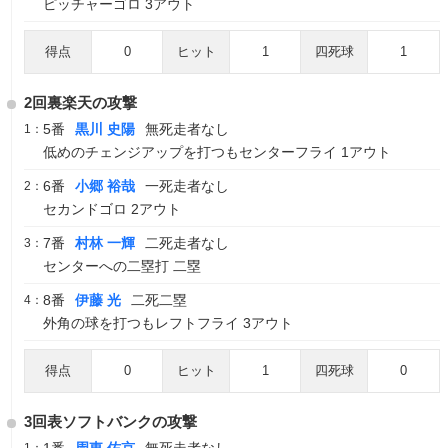
ピッチャーゴロ 3アウト
得点
0
ヒット
1
四死球
1
2回裏楽天の攻撃
5番
黒川 史陽
無死走者なし
1：
低めのチェンジアップを打つもセンターフライ 1アウト
6番
小郷 裕哉
一死走者なし
2：
セカンドゴロ 2アウト
7番
村林 一輝
二死走者なし
3：
センターへの二塁打 二塁
8番
伊藤 光
二死二塁
4：
外角の球を打つもレフトフライ 3アウト
得点
0
ヒット
1
四死球
0
3回表ソフトバンクの攻撃