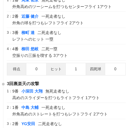
1番
周東 佑京
無死走者なし
1：
外角高めのツーシームを打つもセンターフライ 1アウト
2番
近藤 健介
一死走者なし
2：
外角の球を打つもレフトフライ 2アウト
3番
柳町 達
二死走者なし
3：
レフトへのヒット 一塁
4番
柳田 悠岐
二死一塁
4：
空振りの三振を喫する 3アウト
得点
0
ヒット
1
四死球
0
3回裏楽天の攻撃
9番
小深田 大翔
無死走者なし
1：
高めのスライダーを打つもライトフライ 1アウト
1番
中島 大輔
一死走者なし
2：
外角高めのストレートを打つもレフトフライ 2アウト
2番
YG安田
二死走者なし
3：