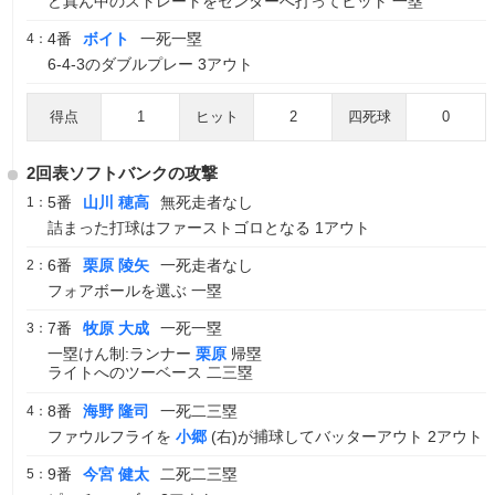
ど真ん中のストレートをセンターへ打ってヒット 一塁
4番
ボイト
一死一塁
4：
6-4-3のダブルプレー 3アウト
得点
1
ヒット
2
四死球
0
2回表ソフトバンクの攻撃
5番
山川 穂高
無死走者なし
1：
詰まった打球はファーストゴロとなる 1アウト
6番
栗原 陵矢
一死走者なし
2：
フォアボールを選ぶ 一塁
7番
牧原 大成
一死一塁
3：
一塁けん制:ランナー
栗原
帰塁
ライトへのツーベース 二三塁
8番
海野 隆司
一死二三塁
4：
ファウルフライを
小郷
(右)が捕球してバッターアウト 2アウト
9番
今宮 健太
二死二三塁
5：