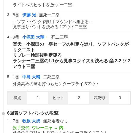
ライトへのヒットを放つ 一二塁
8番
伊藤 光
無死一二塁
3：
－ソフトバンク:内野手マウンドへ集まる－
見事送りバントを決める 1アウト二三塁
9番
小深田 大翔
一死二三塁
4：
楽天・小深田の一塁セーフの判定を巡り、ソフトバンクが
リクエスト
リプレー検証後判定覆る
ランナー二三塁の1-1から見事スクイズを決める 楽 2-2 ソ 2
アウト三塁
1番
中島 大輔
二死三塁
5：
外角高めの球を打つもセンターフライ 3アウト
得点
1
ヒット
2
四死球
0
6回表ソフトバンクの攻撃
7番
牧原 大成
無死走者なし
1：
投手交代:
ウレーニャ
→
内
外角のスプリットを打つもセンターフライ 1アウト