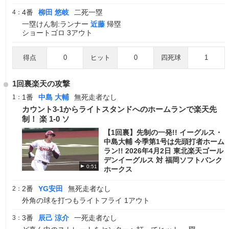
4番
柳田 悠岐
二死一塁
4：
一塁けん制:ランナー
近藤
帰塁
ショートゴロ 3アウト
得点
0
ヒット
0
四死球
1
1回裏楽天の攻撃
1番
中島 大輔
無死走者なし
1：
カウント3-1からライトスタンドへのホームランで楽天先
制！ 楽 1-0 ソ
【1回裏】先制の一発!! イーグルス・
中島大輔 今季第1号は先頭打者ホーム
ラン!! 2026年4月2日 東北楽天ゴール
デンイーグルス 対 福岡ソフトバンク
0:51
ホークス
2番
YG安田
無死走者なし
2：
外角の球を打つもライトフライ 1アウト
3番
辰己 涼介
一死走者なし
3：