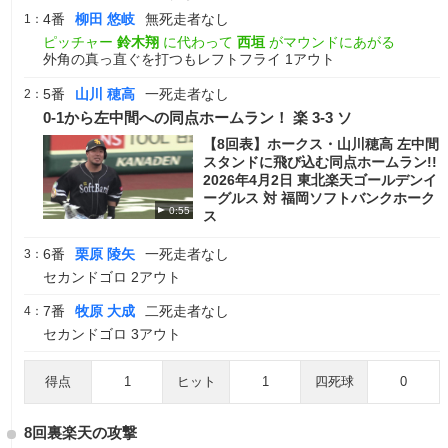
4番
柳田 悠岐
無死走者なし
1：
ピッチャー
鈴木翔
に代わって
西垣
がマウンドにあがる
外角の真っ直ぐを打つもレフトフライ 1アウト
5番
山川 穂高
一死走者なし
2：
0-1から左中間への同点ホームラン！ 楽 3-3 ソ
【8回表】ホークス・山川穂高 左中間
スタンドに飛び込む同点ホームラン!!
2026年4月2日 東北楽天ゴールデンイ
ーグルス 対 福岡ソフトバンクホーク
0:55
ス
6番
栗原 陵矢
一死走者なし
3：
セカンドゴロ 2アウト
7番
牧原 大成
二死走者なし
4：
セカンドゴロ 3アウト
得点
1
ヒット
1
四死球
0
8回裏楽天の攻撃