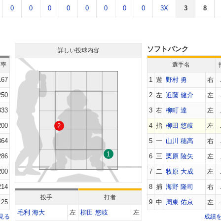
0
0
0
0
0
0
0
0
3X
3
8
ソフトバンク
詳しい投球内容
打率
選手名
167
1
遊
野村 勇
右
250
2
左
近藤 健介
左
333
3
右
柳町 達
左
200
4
指
柳田 悠岐
左
2
364
5
一
山川 穂高
右
1
286
6
三
栗原 陵矢
左
200
7
二
牧原 大成
左
214
8
捕
海野 隆司
右
投手
打者
125
9
中
周東 佑京
左
毛利 海大
左
柳田 悠岐
左
見る
成績