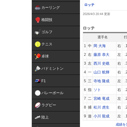
ロッテ
カーリング
2026/4/3 20:44
格闘技
ロッテ
ゴルフ
選手名
テニス
1
中
岡 大海
右
.
2
右
藤原 恭大
左
.
卓球
3
左
西川 史礁
右
.
バドミントン
4
一
山口 航輝
右
.
F1
5
三
寺地 隆成
左
.
6
指
ソト
右
.
バレーボール
7
二
宮崎 竜成
左
.
ラグビー
8
捕
松川 虎生
右
.
9
遊
小川 龍成
左
.
陸上
成績を