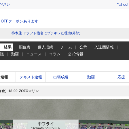
ださい
Yahoo
％OFFクーポンあります
柿木蓮 ドラフト指名にブチギレた理由(外部)
程・結果
順位表
個人成績
チーム
公示
入退団情報
会議
動画
ニュース
コラム
公式情報
球速報
テキスト速報
出場成績
動画
応援
（金）
ZOZOマリン
18:00
中フライ
140km/h ツーシーム