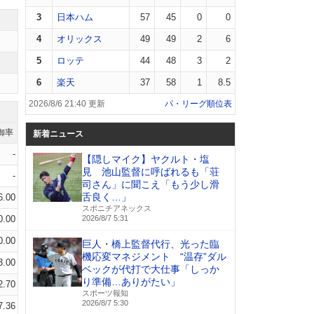
3
日本ハム
57
45
0
0
4
オリックス
49
49
2
6
5
ロッテ
44
48
3
2
6
楽天
37
58
1
8.5
2026/8/6 21:40 更新
パ・リーグ順位表
御率
新着ニュース
-
【隠しマイク】ヤクルト・塩
見 池山監督に呼ばれるも「荘
-
司さん」に聞こえ「もう少し滑
舌良く…」
6.00
スポニチアネックス
0.00
2026/8/7 5:31
0.00
巨人・橋上監督代行、光った臨
機応変マネジメント “温存”ダル
3.00
ベックが代打で大仕事「しっか
り準備…ありがたい」
2.70
スポーツ報知
2026/8/7 5:30
7.36