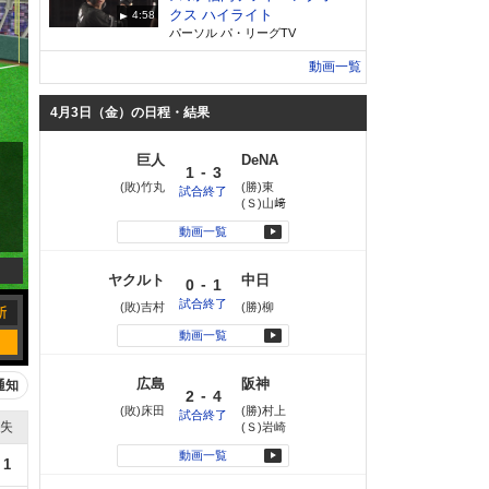
クス ハイライト
4:58
パーソル パ・リーグTV
動画一覧
4月3日（金）の日程・結果
巨人
DeNA
-
1
3
(敗)竹丸
(勝)東
試合終了
(Ｓ)山﨑
動画一覧
ヤクルト
中日
-
0
1
試合終了
(敗)吉村
(勝)柳
動画一覧
広島
阪神
通知
-
2
4
(敗)床田
(勝)村上
試合終了
失
(Ｓ)岩崎
動画一覧
1