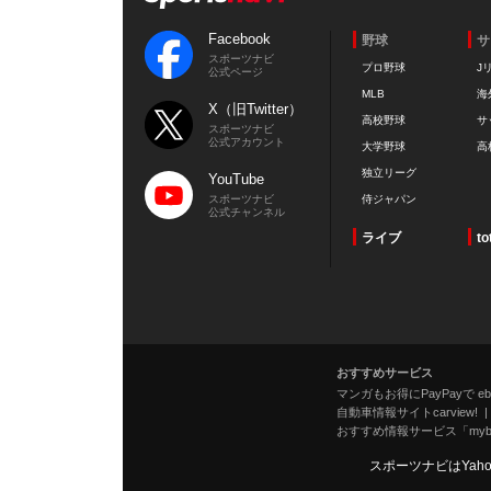
Facebook
野球
サ
スポーツナビ
プロ野球
J
公式ページ
MLB
海
X（旧Twitter）
高校野球
サ
スポーツナビ
公式アカウント
大学野球
高
独立リーグ
YouTube
スポーツナビ
侍ジャパン
公式チャンネル
ライブ
to
おすすめサービス
マンガもお得にPayPayで eboo
自動車情報サイトcarview!
おすすめ情報サービス「mybe
スポーツナビはYah