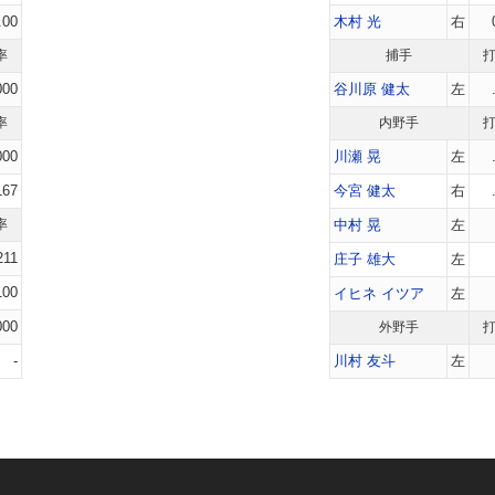
.00
木村 光
右
率
捕手
000
谷川原 健太
左
率
内野手
000
川瀬 晃
左
167
今宮 健太
右
率
中村 晃
左
211
庄子 雄大
左
100
イヒネ イツア
左
000
外野手
-
川村 友斗
左