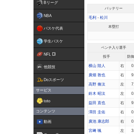
Bリーグ
バッテリー
NBA
毛利
-
松川
本塁打
バスケ代表
学生バスケ
ベンチ入り選手
NFL
投手
防
横山 陸人
右
0
他競技
廣畑 敦也
右
9
Doスポーツ
高野 脩汰
左
7
サービス
鈴木 昭汰
左
0
toto
益田 直也
右
9
コンテンツ
澤田 圭佑
右
0
廣池 康志郎
右
0
動画
宮﨑 颯
左
3