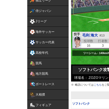
独立リーグ
侍ジャパン
Jリーグ
海外サッカー
投手
毛利 海大
#13
投球数
打者数
サッカー代表
16
3
高校年代
ツーシーム - 140km/
競馬
ソフトバンク攻
地方競馬
球場名：
ZOZOマリン
ボートレース
略語については
こちら
をご
大相撲
ソフトバンク
フィギュア