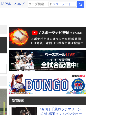
! JAPAN
ヘルプ
ラストノート 内田有紀
検索
新着動画
4月3日 千葉ロッテマリーン
ズ 対 福岡ソフトバンクホー