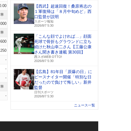
0.00
【西武】超速回復！桑原将志の
１軍復帰は「８月中旬めど」西
打率
口監督が説明
スポーツ報知
.000
2026/8/7 5:30
打率
「こんな顔でよければ…」顔面
.600
死球で骨折もグラウンドに立ち
続けた秋山幸二さん【工藤公康
.250
さん聞き書き連載 第30回】
西スポWEB OTTO!
-
2026/8/7 5:30
-
【広島】81年目「原爆の日」に
ピースナイター開催「特別な日
-
だったので負けて悔しい」新井
打率
監督
日刊スポーツ
-
2026/8/7 5:30
ニュース一覧