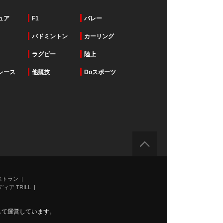
ュア
F1
バレー
バドミントン
カーリング
ラグビー
陸上
レース
他競技
Doスポーツ
ストラン
ィア TRILL
力して運営しています。