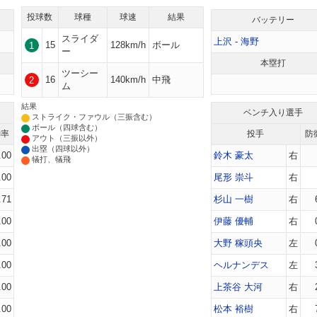
投球数
球種
球速
結果
バッテリー
スライダ
上沢
-
海野
15
128km/h
ボール
1
ー
本塁打
ツーシー
16
140km/h
中飛
2
ム
結果
ベンチ入り選手
ストライク・ファウル（三振含む）
ボール（四球含む）
御率
投手
防
アウト（三振以外）
出塁（四球以外）
.00
鈴木 豪太
右
犠打、犠飛
.00
尾形 崇斗
右
.71
杉山 一樹
右
.00
伊藤 優輔
右
.00
大野 稼頭央
左
.00
ヘルナンデス
左
.00
上茶谷 大河
右
.00
松本 裕樹
右