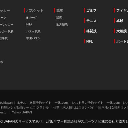
ッカー
バスケット
競馬
ゴルフ
フィギ
リーグ
Bリーグ
競馬
テニス
卓球
外サッカー
NBA
地方競馬
格闘技
大相撲
ッカー代表
バスケ代表
校年代
学生バスケ
NFL
ボート
to
kjapan
ホテル、旅館予約サイト 一休.com
レストラン予約サイト 一休.com レ
料理レシピ動画サービス クラシル
仕事・求人探しはスタンバイ
国内No.1女性向けメデ
st」
Yahoo! JAPAN
oo! JAPANのサービスであり、LINEヤフー株式会社がスポーツナビ株式会社と協