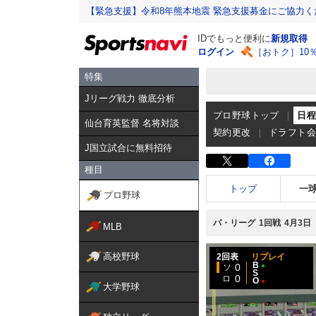
【緊急支援】令和8年熊本地震 緊急支援募金にご協力く
IDでもっと便利に
新規取得
ログイン
［おトク］10
特集
Jリーグ戦力 徹底分析
プロ野球トップ
日
仙台育英監督 名将対談
契約更改
ドラフト
J国立試合に無料招待
種目
トップ
一
プロ野球
パ・リーグ
1回戦
4月3日
MLB
高校野球
2回表
リプレイ
B
0
●
ソ
S
0
ロ
O
●
大学野球