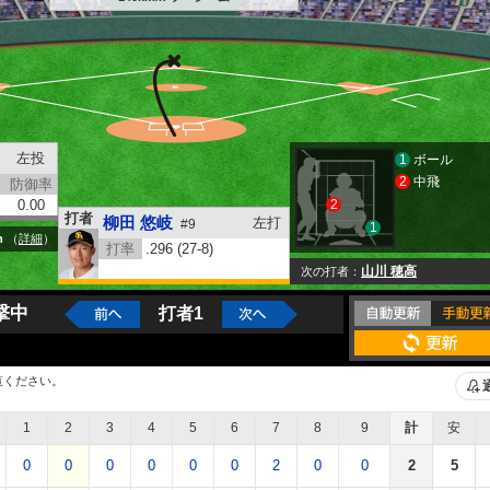
左投
1
ボール
2
中飛
防御率
0.00
2
打者
柳田 悠岐
左打
#9
1
h
（
詳細
）
打率
.296 (27-8)
山川 穂高
次の打者
撃中
打者1
覧ください。
1
2
3
4
5
6
7
8
9
計
安
0
0
0
0
0
0
2
0
0
2
5