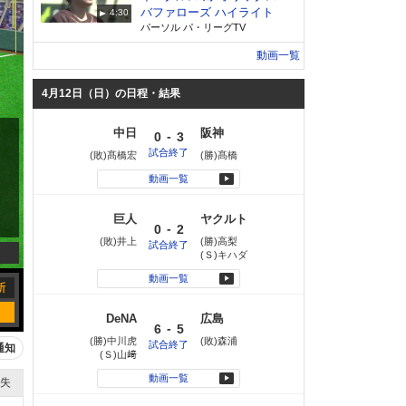
バファローズ ハイライト
4:30
パーソル パ・リーグTV
動画一覧
4月12日（日）の日程・結果
中日
阪神
-
0
3
試合終了
(敗)髙橋宏
(勝)髙橋
動画一覧
巨人
ヤクルト
-
0
2
(敗)井上
(勝)高梨
試合終了
(Ｓ)キハダ
動画一覧
DeNA
広島
-
6
5
(勝)中川虎
(敗)森浦
試合終了
通知
(Ｓ)山﨑
動画一覧
失