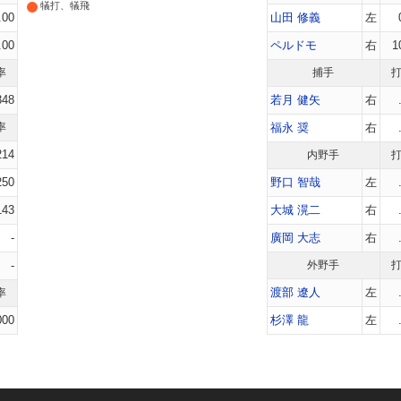
犠打、犠飛
.00
山田 修義
左
.00
ペルドモ
右
1
率
捕手
348
若月 健矢
右
率
福永 奨
右
214
内野手
250
野口 智哉
左
143
大城 滉二
右
-
廣岡 大志
右
-
外野手
渡部 遼人
左
率
000
杉澤 龍
左