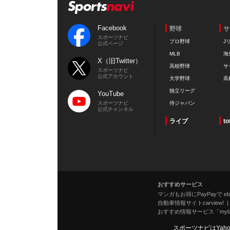
Facebook
野球
サ
スポーツナビ
プロ野球
J
公式ページ
MLB
海
X（旧Twitter）
高校野球
サ
スポーツナビ
公式アカウント
大学野球
高
独立リーグ
YouTube
スポーツナビ
侍ジャパン
公式チャンネル
ライブ
to
おすすめサービス
マンガもお得にPayPayで eboo
自動車情報サイトcarview!
おすすめ情報サービス「mybe
スポーツナビはYah