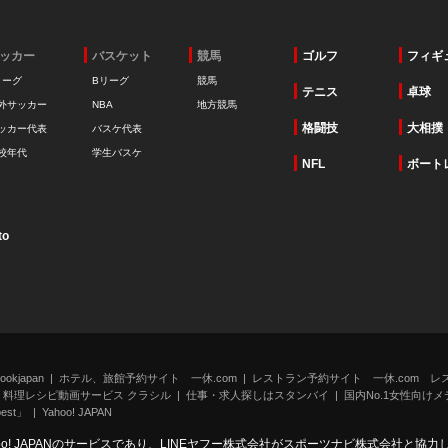
ッカー
バスケット
競馬
ゴルフ
フィギ
リーグ
Bリーグ
競馬
テニス
卓球
外サッカー
NBA
地方競馬
格闘技
大相撲
ッカー代表
バスケ代表
校年代
学生バスケ
NFL
ボート
to
kjapan
ホテル、旅館予約サイト 一休.com
レストラン予約サイト 一休.com レ
料理レシピ動画サービス クラシル
仕事・求人探しはスタンバイ
国内No.1女性向けメデ
st」
Yahoo! JAPAN
oo! JAPANのサービスであり、LINEヤフー株式会社がスポーツナビ株式会社と協