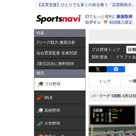
【災害支援】ひとりでも多くの命を救う「災害救助犬」
IDでもっと便利に
新規取得
ログイン
初回購入限定
特集
Jリーグ戦力 徹底分析
プロ野球トップ
日
仙台育英監督 名将対談
契約更改
ドラフト
J国立試合に無料招待
種目
トップ
一
プロ野球
パ・リーグ
5回戦
4月12
MLB
高校野球
5回表
リプレイ
B
0
●●●
オ
S
●●●
0
楽
O
●
大学野球