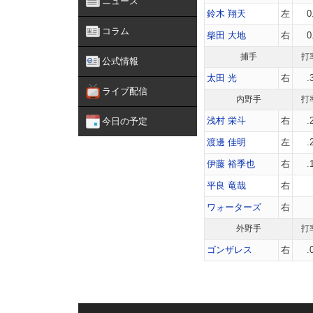
ニュース
鈴木 翔天
左
0
コラム
柴田 大地
右
0
捕手
打
公式情報
太田 光
右
.
ライブ配信
内野手
打
浅村 栄斗
右
.
今日の予定
渡邊 佳明
左
.
伊藤 裕季也
右
.
平良 竜哉
右
ワォーターズ
右
外野手
打
ゴンザレス
右
.