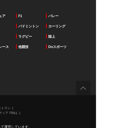
ュア
F1
バレー
バドミントン
カーリング
ラグビー
陸上
レース
他競技
Doスポーツ
ストラン
ィア TRILL
力して運営しています。