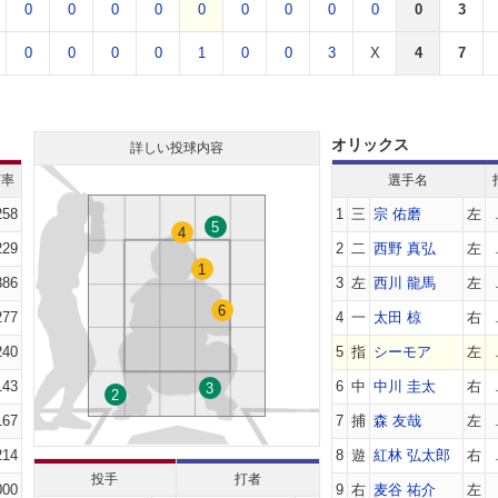
0
0
0
0
0
0
0
0
0
0
3
0
0
0
0
1
0
0
3
X
4
7
オリックス
詳しい投球内容
打率
選手名
258
1
三
宗 佑磨
左
5
4
229
2
二
西野 真弘
左
1
386
3
左
西川 龍馬
左
6
277
4
一
太田 椋
右
240
5
指
シーモア
左
143
6
中
中川 圭太
右
3
2
167
7
捕
森 友哉
左
214
8
遊
紅林 弘太郎
右
投手
打者
000
9
右
麦谷 祐介
左