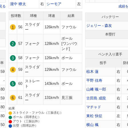
瀧中 瞭太
右
シーモア
左
見る
成績
投球数
球種
球速
結果
バッテリー
スライダ
ジェリー
-
森友
56
126km/h
ファウル
1
ー
本塁打
ボール
57
フォーク
128km/h
[ワンバウ
2
ンド]
ベンチ入り選手
58
フォーク
126km/h
ボール
3
御率
投手
防
スライダ
59
129km/h
ファウル
4
.59
椋木 蓮
右
ー
-
平野 佳寿
右
ストレー
60
143km/h
ボール
5
ト
.80
山﨑 颯一郎
右
スライダ
61
131km/h
見三振
6
.59
古田島 成龍
右
ー
.80
マチャド
右
結果
ストライク・ファウル（三振含む）
.80
東松 快征
左
ボール（四球含む）
アウト（三振以外）
.50
横山 楓
右
出塁（四球以外）