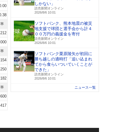
しかない」
0.00
読売新聞オンライン
2026/8/6 10:01
0.38
ソフトバンク、熊本地震の被災
打率
地支援で球団と選手会から計４
.212
００万円の義援金を寄付
読売新聞オンライン
.000
2026/8/6 10:01
打率
ソフトバンク栗原陵矢が初回に
勝ち越しの適時打「追い込まれ
.154
てから食らいついていくことが
.250
できた」
読売新聞オンライン
.182
2026/8/6 10:01
打率
ニュース一覧
.600
.417