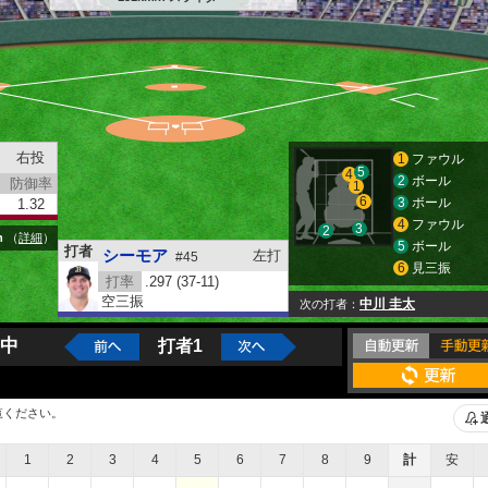
右投
1
ファウル
5
4
2
ボール
防御率
1
6
3
ボール
1.32
4
ファウル
3
2
h
（
詳細
）
5
ボール
打者
シーモア
左打
#45
6
見三振
打率
.297 (37-11)
空三振
中川 圭太
次の打者
中
打者1
覧ください。
1
2
3
4
5
6
7
8
9
計
安