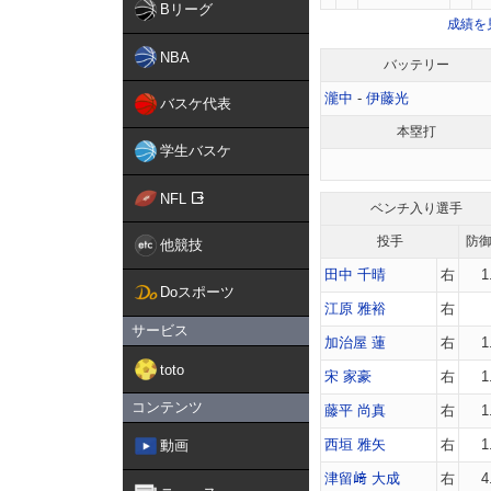
Bリーグ
成績を
NBA
バッテリー
瀧中
-
伊藤光
バスケ代表
本塁打
学生バスケ
NFL
ベンチ入り選手
投手
防
他競技
田中 千晴
右
1
Doスポーツ
江原 雅裕
右
サービス
加治屋 蓮
右
1
toto
宋 家豪
右
1
コンテンツ
藤平 尚真
右
1
西垣 雅矢
右
1
動画
津留﨑 大成
右
4