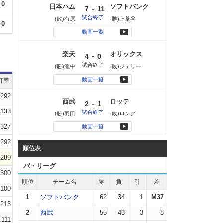
0
日本ハム
ソフトバンク
-
7
11
試合終了
(敗)有原
(勝)上茶谷
0
動画一覧
楽天
オリックス
-
4
0
試合終了
(勝)瀧中
(敗)ジェリー
動画一覧
打率
.292
西武
ロッテ
-
2
1
.133
試合終了
(勝)羽田
(敗)ロング
.327
動画一覧
.292
順位表
.289
パ・リーグ
.300
順位
チーム名
勝
負
引
差
.100
1
ソフトバンク
62
34
1
M37
.213
2
西武
55
43
3
8
.111