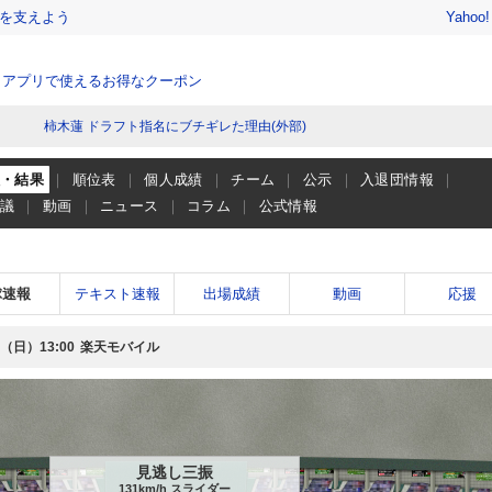
を支えよう
Yahoo
、アプリで使えるお得なクーポン
柿木蓮 ドラフト指名にブチギレた理由(外部)
程・結果
順位表
個人成績
チーム
公示
入退団情報
会議
動画
ニュース
コラム
公式情報
球速報
テキスト速報
出場成績
動画
応援
日（日）
楽天モバイル
13:00
見逃し三振
131km/h スライダー