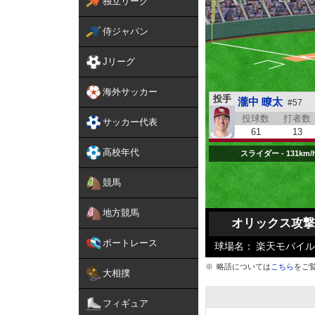
独立リーグ
侍ジャパン
Jリーグ
海外サッカー
投手
瀧中 瞭太
#57
投球数
打者数
サッカー代表
61
13
高校年代
スライダー - 131km/
競馬
地方競馬
オリックス攻撃
ボートレース
球場名：
楽天モバイル
略語については
こちら
をご
大相撲
フィギュア