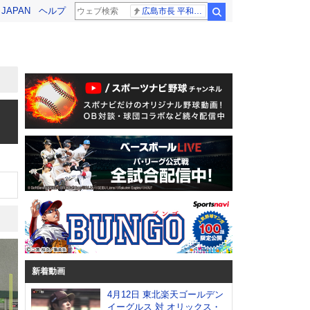
! JAPAN
ヘルプ
広島市長 平和宣言
検索
新着動画
4月12日 東北楽天ゴールデン
イーグルス 対 オリックス・