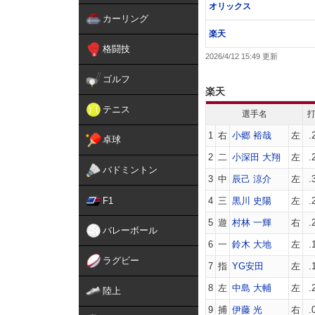
オリックス
カーリング
楽天
格闘技
2026/4/12 15:49
ゴルフ
楽天
テニス
選手名
1
右
小郷 裕哉
左
.
卓球
2
二
小深田 大翔
左
.
バドミントン
3
中
辰己 涼介
左
.
F1
4
三
黒川 史陽
左
.
5
遊
村林 一輝
右
.
バレーボール
6
一
鈴木 大地
左
.
ラグビー
7
指
YG安田
左
.
8
左
中島 大輔
左
.
陸上
9
捕
伊藤 光
右
.