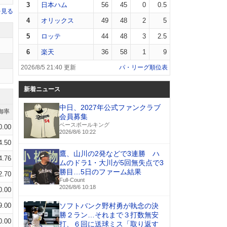
3
日本ハム
56
45
0
0.5
を見る
4
オリックス
49
48
2
5
5
ロッテ
44
48
3
2.5
6
楽天
36
58
1
9
2026/8/5 21:40 更新
パ・リーグ順位表
新着ニュース
中日、2027年公式ファンクラブ
御率
会員募集
ベースボールキング
0.00
2026/8/6 10:22
4.50
鷹、山川の2発などで3連勝 ハ
4.76
ムのドラ1・大川が5回無失点で3
勝目…5日のファーム結果
2.70
Full-Count
2026/8/6 10:18
0.00
9.00
ソフトバンク野村勇が執念の決
勝２ラン…それまで３打数無安
0.00
打、６回に送球ミス「取り返す