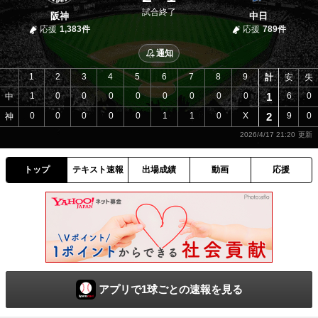
試合終了
阪神
中日
応援
1,383件
応援
789件
通知
1
2
3
4
5
6
7
8
9
計
安
失
1
0
0
0
0
0
0
0
0
1
6
0
中
0
0
0
0
0
1
1
0
X
2
9
0
神
2026/4/17 21:20
トップ
テキスト速報
出場成績
動画
応援
アプリで1球ごとの速報を見る