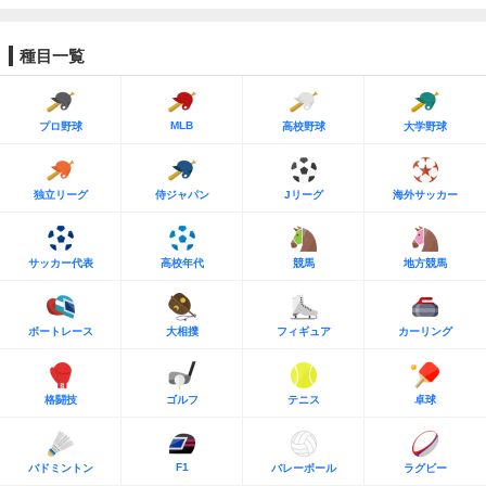
種目一覧
MLB
プロ野球
高校野球
大学野球
独立リーグ
侍ジャパン
Jリーグ
海外サッカー
サッカー代表
高校年代
競馬
地方競馬
ボートレース
大相撲
フィギュア
カーリング
格闘技
ゴルフ
テニス
卓球
F1
バドミントン
バレーボール
ラグビー