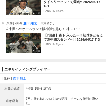
タイムリーヒットで同点!! 2026/04/17
T-D
HANSHIN Tigers.
1:23
阪神
7回裏
森下 翔太
一死走者なし
左中間へのホームランで阪神勝ち越し！ 神 2-1 中
【7回裏】森下 入ったー!! 初球をとらえ
て左中間スタンドへ!! 2026/04/17 T-D
HANSHIN Tigers.
1:06
エキサイティングプレイヤー
阪神
森下 翔太
本日の成績
4打数 1安打 1打点
7回に勝ち越しソロを放つ活躍。チームを勝利に導い
選考理由
た。