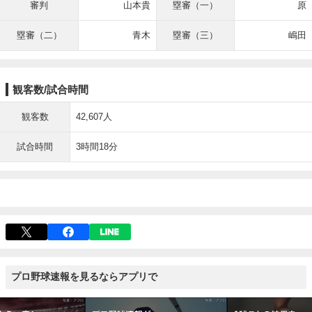
審判
山本貴
塁審（一）
原
塁審（二）
青木
塁審（三）
嶋田
観客数/試合時間
観客数
42,607人
試合時間
3時間18分
プロ野球速報を見るならアプリで