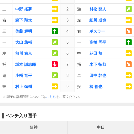
二
中野 拓夢
2
遊
村松 開人
右
森下 翔太
3
左
細川 成也
三
佐藤 輝明
4
右
ボスラー
一
大山 悠輔
5
一
高橋 周平
左
前川 右京
6
中
花田 旭
捕
坂本 誠志郎
7
捕
木下 拓哉
遊
小幡 竜平
8
二
田中 幹也
投
村上 頌樹
9
投
柳 裕也
※ 調子の詳細説明については
こちら
をご覧ください。
ベンチ入り選手
阪神
中日