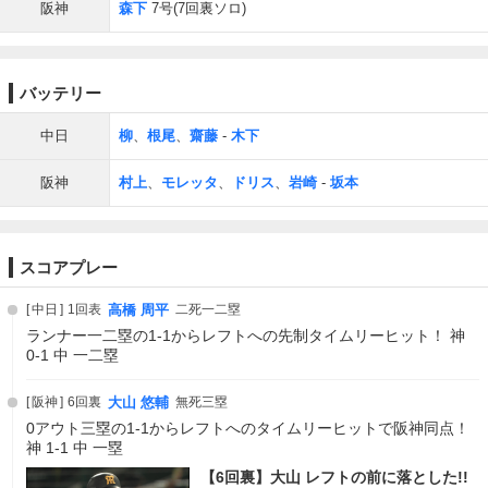
阪神
森下
7号(7回裏ソロ)
バッテリー
中日
柳
、
根尾
、
齋藤
-
木下
阪神
村上
、
モレッタ
、
ドリス
、
岩崎
-
坂本
スコアプレー
中日
1回表
高橋 周平
二死一二塁
ランナー一二塁の1-1からレフトへの先制タイムリーヒット！ 神
0-1 中 一二塁
阪神
6回裏
大山 悠輔
無死三塁
0アウト三塁の1-1からレフトへのタイムリーヒットで阪神同点！
神 1-1 中 一塁
【6回裏】大山 レフトの前に落とした!!