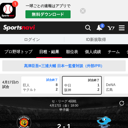
一球ごとの速報はアプリで
閉じる
sports
検索
通知
i
ログイン
ID新規取得
プロ野球トップ
日程・結果
順位表
個人成績
チーム
髙津臣吾×三浦大輔 日本一監督対談（外部/PR）
試合終了
試合終了
4月17日の
8
DeNA
巨人
1
中日
試合
2
ヤクルト
2
広島
阪神
セ・リーグ
4回戦
4月17日（金）18:00
甲子園
2
-
1