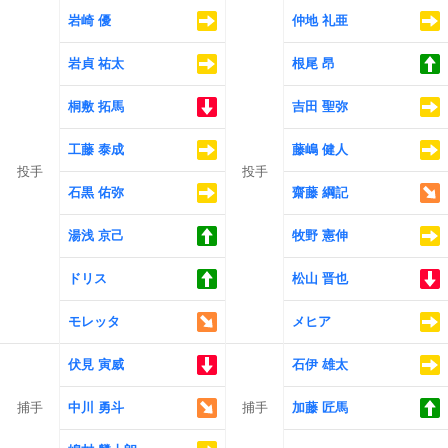
岩崎 優
仲地 礼亜
岩貞 祐太
根尾 昂
桐敷 拓馬
吉田 聖弥
工藤 泰成
藤嶋 健人
投手
投手
石黒 佑弥
齋藤 綱記
湯浅 京己
牧野 憲伸
ドリス
松山 晋也
モレッタ
メヒア
伏見 寅威
石伊 雄太
捕手
中川 勇斗
捕手
加藤 匠馬