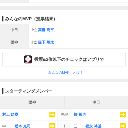
みんなのMVP（投票結果）
中日
1位
高橋 周平
阪神
1位
森下 翔太
投票&2位以下のチェックはアプリで
「みんなのMVP」とは？
スターティングメンバー
阪神
中日
村上 頌樹
先発
柳 裕也
中
近本 光司
1
三
福永 裕基