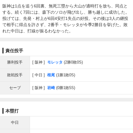
阪神は1点を追う6回裏、無死三塁から大山が適時打を放ち、同点と
する。続く7回には、森下のソロが飛び出し、勝ち越しに成功した。
投げては、先発・村上が6回4安打1失点の好投。その後は3人の継投
で相手に得点を許さず、2番手・モレッタが今季2勝目を挙げた。敗
れた中日は、打線が振るわなかった。
責任投手
勝利投手
阪神
モレッタ
(2勝0敗0S)
敗戦投手
中日
根尾
(1勝1敗0S)
セーブ
阪神
岩崎
(0勝1敗5S)
本塁打
中日