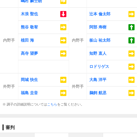
嶋村 麟士朗
木浪 聖也
辻本 倫太郎
熊谷 敬宥
阿部 寿樹
内野手
植田 海
内野手
板山 祐太郎
髙寺 望夢
知野 直人
ロドリゲス
岡城 快生
大島 洋平
外野手
外野手
福島 圭音
鵜飼 航丞
※ 調子の詳細説明については
こちら
をご覧ください。
審判