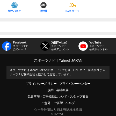
学生バスケ
他競技
Doスポーツ
Facebook
X(旧Twitter)
YouTube
スポーツナビ
スポーツナビ
スポーツナビ
公式ページ
公式アカウント
公式チャンネル
スポーツナビ
Yahoo! JAPAN
スポーツナビはYahoo! JAPANのサービスであり、LINEヤフー株式会社がス
ポーツナビ株式会社と協力して運営しています。
プライバシーポリシー
プライバシーセンター
規約
会社概要
免責事項
広告掲載について
スタッフ募集
ご意見・ご要望
ヘルプ
© 一般社団法人 日本野球機構承認
© HAYATE