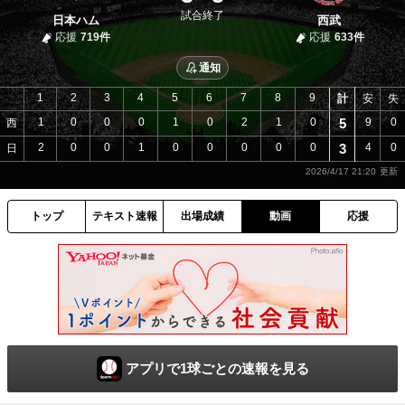
試合終了
日本ハム
西武
応援
719件
応援
633件
通知
1
2
3
4
5
6
7
8
9
計
安
失
1
0
0
0
1
0
2
1
0
5
9
0
西
2
0
0
1
0
0
0
0
0
3
4
0
日
2026/4/17 21:20
トップ
テキスト速報
出場成績
動画
応援
アプリで1球ごとの速報を見る