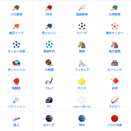
MLB
プロ野球
高校野球
大学野球
独立リーグ
侍ジャパン
Jリーグ
海外サッカー
サッカー代表
高校年代
競馬
地方競馬
ボートレース
大相撲
フィギュア
カーリング
格闘技
ゴルフ
テニス
卓球
F1
バドミントン
バレーボール
ラグビー
NBA
陸上
Bリーグ
バスケ代表