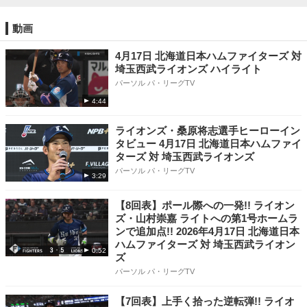
動画
4月17日 北海道日本ハムファイターズ 対
埼玉西武ライオンズ ハイライト
パーソル パ・リーグTV
4:44
ライオンズ・桑原将志選手ヒーローイン
タビュー 4月17日 北海道日本ハムファイ
ターズ 対 埼玉西武ライオンズ
パーソル パ・リーグTV
3:29
【8回表】ポール際への一発!! ライオン
ズ・山村崇嘉 ライトへの第1号ホームラ
ンで追加点!! 2026年4月17日 北海道日本
ハムファイターズ 対 埼玉西武ライオン
0:52
ズ
パーソル パ・リーグTV
【7回表】上手く拾った逆転弾!! ライオ