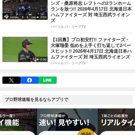
ンズ・桑原将志 レフトへの2ランホーム
ランを放つ!! 2026年4月17日 北海道日本
ハムファイターズ 対 埼玉西武ライオン
0:58
ズ
パーソル パ・リーグTV
【1回裏】プロ初安打!! ファイターズ・
大塚瑠晏 低めを上手く打ち返して2ベー
スヒット!! 2026年4月17日 北海道日本ハ
ムファイターズ 対 埼玉西武ライオンズ
0:50
パーソル パ・リーグTV
プロ野球速報を見るならアプリで