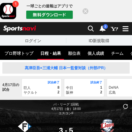
一球ごとの速報はアプリで
閉じる
sports
検索
通知
i
ログイン
ID新規取得
プロ野球トップ
日程・結果
順位表
個人成績
チーム
髙津臣吾×三浦大輔 日本一監督対談（外部/PR）
試合終了
試合終了
4月17日の
8
1
DeNA
巨人
中日
試合
2
2
ヤクルト
阪神
広島
パ・リーグ
1回戦
4月17日（金）18:00
エスコンF
3
-
5