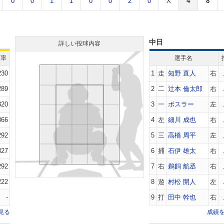
0
0
1
1
0
0
2
0
X
4
8
中日
詳しい投球内容
打率
選手名
230
1
走
知野 直人
右
289
2
二
辻本 倫太郎
右
320
3
一
ボスラー
左
366
4
左
細川 成也
右
292
5
三
高橋 周平
左
327
6
捕
石伊 雄太
右
292
7
右
鵜飼 航丞
右
222
8
遊
村松 開人
左
-
9
打
田中 幹也
右
見る
成績