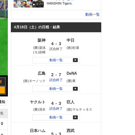
HANSHIN Tigers.
2:23
動画一覧
4月18日（土）の日程・結果
阪神
中日
-
4
3
(勝)湯浅
(敗)杉浦
試合終了
(Ｓ)岩崎
動画一覧
広島
DeNA
-
2
7
試合終了
(敗)ターノック
(勝)東
動画一覧
通知
ヤクルト
巨人
-
4
3
試合終了
(勝)清水
(敗)マルティネス
失
動画一覧
0
日本ハム
西武
-
5
3