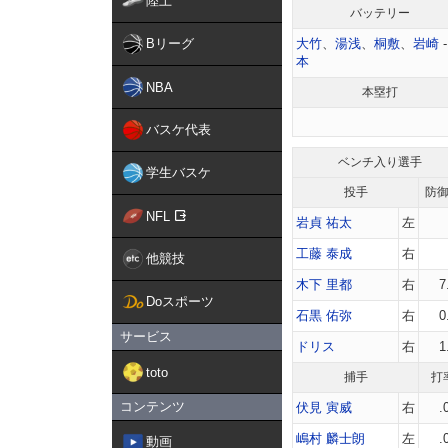
陸上
バッテリー
Bリーグ
大竹
、
湯浅
、
桐敷
、
岩崎
本
NBA
本塁打
バスケ代表
ベンチ入り選手
学生バスケ
投手
防
NFL
岩貞 祐太
左
工藤 泰成
右
他競技
木下 里都
右
7
Doスポーツ
石黒 佑弥
右
0
サービス
ドリス
右
1
toto
捕手
打
コンテンツ
伏見 寅威
右
.
嶋村 麟士朗
左
.
動画