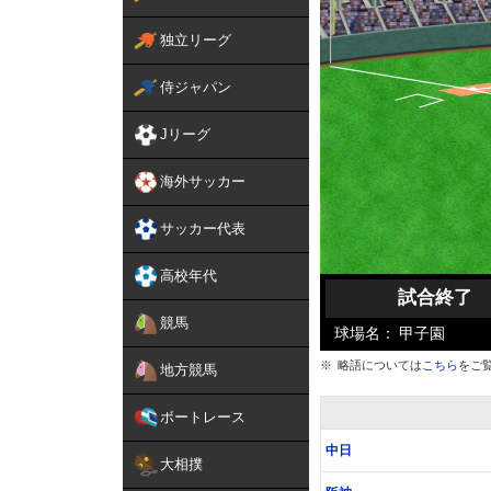
独立リーグ
侍ジャパン
Jリーグ
海外サッカー
サッカー代表
高校年代
試合終了
競馬
球場名：
甲子園
略語については
こちら
をご
地方競馬
ボートレース
中日
大相撲