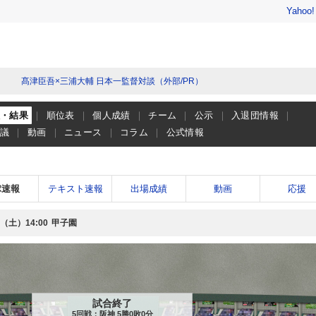
Yahoo
髙津臣吾×三浦大輔 日本一監督対談（外部/PR）
程・結果
順位表
個人成績
チーム
公示
入退団情報
会議
動画
ニュース
コラム
公式情報
球速報
テキスト速報
出場成績
動画
応援
日（土）
甲子園
14:00
試合終了
5回戦：阪神 5勝0敗0分