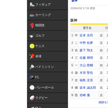
阪神
フィギュア
2026/4/18 17:34
カーリング
阪神
格闘技
選手名
1
中
近本 光司
左
.
ゴルフ
2
二
中野 拓夢
左
.
テニス
3
右
森下 翔太
右
.
卓球
4
三
佐藤 輝明
左
.
5
一
大山 悠輔
右
.
バドミントン
6
遊
木浪 聖也
左
.
F1
7
左
福島 圭音
左
.
バレーボール
8
捕
坂本 誠志郎
右
.
9
投
岩崎 優
左
ラグビー
成績を