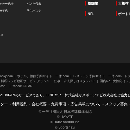
格闘技
大相撲
ッカー代表
バスケ代表
校年代
学生バスケ
NFL
ボート
to
kjapan
ホテル、旅館予約サイト 一休.com
レストラン予約サイト 一休.com レ
料理レシピ動画サービス クラシル
仕事・求人探しはスタンバイ
国内No.1女性向けメデ
st」
Yahoo! JAPAN
oo! JAPANのサービスであり、LINEヤフー株式会社がスポーツナビ株式会社と協
ンター
-
利用規約
-
会社概要
-
免責事項
-
広告掲載について
-
スタッフ募集
© 一般社団法人 日本野球機構承認
© HAYATE
© DataStadium Inc.
© Sportsnavi