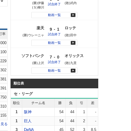
0
(勝)伊藤
(敗)武内
試合終了
(Ｓ)柳川
動画一覧
楽天
ロッテ
-
9
1
打率
試合終了
(勝)ウレーニャ
(敗)田中
.000
動画一覧
.100
ソフトバンク
オリックス
-
7
0
.229
試合終了
(勝)上沢
(敗)九里
.302
動画一覧
.381
順位表
.391
セ・リーグ
.750
順位
チーム名
勝
負
引
差
.310
1
阪神
54
44
1
-
.155
1
巨人
54
44
2
-
を見る
3
DeNA
45
52
3
8.5