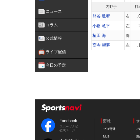
内野手
打
ニュース
熊谷 敬宥
右
.
コラム
小幡 竜平
左
.
植田 海
両
公式情報
髙寺 望夢
左
.
ライブ配信
今日の予定
Facebook
野球
サ
スポーツナビ
プロ野球
J
公式ページ
MLB
海