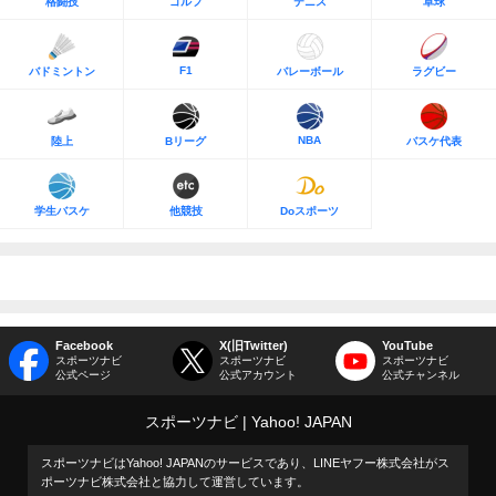
格闘技
ゴルフ
テニス
卓球
F1
バドミントン
バレーボール
ラグビー
NBA
陸上
Bリーグ
バスケ代表
学生バスケ
他競技
Doスポーツ
Facebook
X(旧Twitter)
YouTube
スポーツナビ
スポーツナビ
スポーツナビ
公式ページ
公式アカウント
公式チャンネル
スポーツナビ
Yahoo! JAPAN
スポーツナビはYahoo! JAPANのサービスであり、LINEヤフー株式会社がス
ポーツナビ株式会社と協力して運営しています。