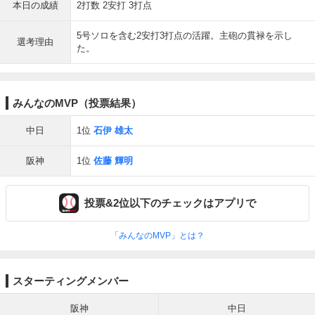
本日の成績
2打数 2安打 3打点
5号ソロを含む2安打3打点の活躍。主砲の貫禄を示し
選考理由
た。
みんなのMVP（投票結果）
中日
1位
石伊 雄太
阪神
1位
佐藤 輝明
投票&2位以下のチェックはアプリで
「みんなのMVP」とは？
スターティングメンバー
阪神
中日