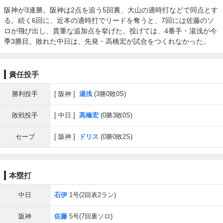
阪神が3連勝。阪神は2点を追う5回裏、大山の適時打などで同点とす
る。続く6回に、近本の適時打でリードを奪うと、7回には佐藤のソ
ロが飛び出し、貴重な追加点を挙げた。投げては、4番手・湯浅が今
季3勝目。敗れた中日は、先発・高橋宏が試合をつくれなかった。
責任投手
勝利投手
阪神
湯浅
(3勝0敗0S)
敗戦投手
中日
髙橋宏
(0勝3敗0S)
セーブ
阪神
ドリス
(0勝0敗2S)
本塁打
中日
石伊
1号(2回表2ラン)
阪神
佐藤
5号(7回裏ソロ)