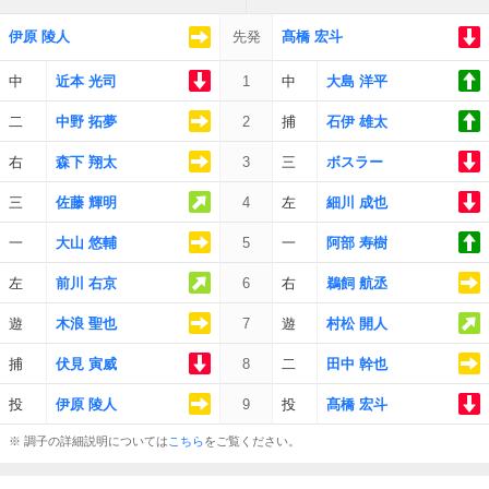
伊原 陵人
先発
髙橋 宏斗
中
近本 光司
1
中
大島 洋平
二
中野 拓夢
2
捕
石伊 雄太
右
森下 翔太
3
三
ボスラー
三
佐藤 輝明
4
左
細川 成也
一
大山 悠輔
5
一
阿部 寿樹
左
前川 右京
6
右
鵜飼 航丞
遊
木浪 聖也
7
遊
村松 開人
捕
伏見 寅威
8
二
田中 幹也
投
伊原 陵人
9
投
髙橋 宏斗
※ 調子の詳細説明については
こちら
をご覧ください。