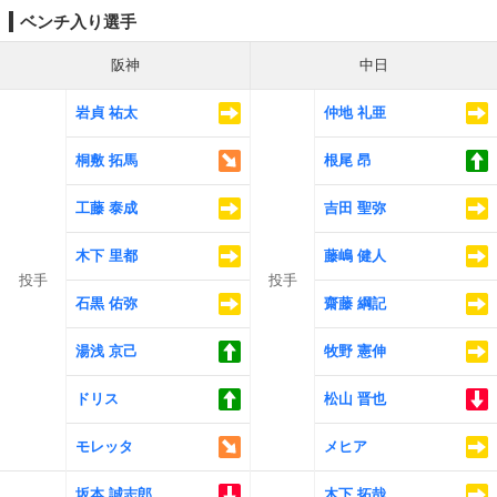
ベンチ入り選手
阪神
中日
岩貞 祐太
仲地 礼亜
桐敷 拓馬
根尾 昂
工藤 泰成
吉田 聖弥
木下 里都
藤嶋 健人
投手
投手
石黒 佑弥
齋藤 綱記
湯浅 京己
牧野 憲伸
ドリス
松山 晋也
モレッタ
メヒア
坂本 誠志郎
木下 拓哉