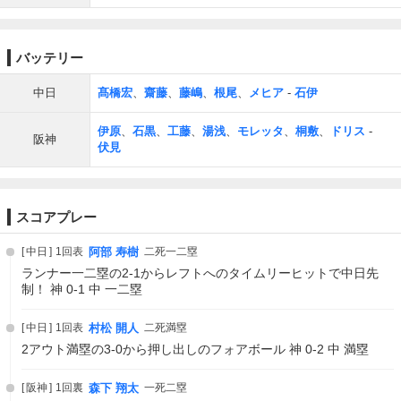
バッテリー
中日
髙橋宏
、
齋藤
、
藤嶋
、
根尾
、
メヒア
-
石伊
伊原
、
石黒
、
工藤
、
湯浅
、
モレッタ
、
桐敷
、
ドリス
-
阪神
伏見
スコアプレー
中日
1回表
阿部 寿樹
二死一二塁
ランナー一二塁の2-1からレフトへのタイムリーヒットで中日先
制！ 神 0-1 中 一二塁
中日
1回表
村松 開人
二死満塁
2アウト満塁の3-0から押し出しのフォアボール 神 0-2 中 満塁
阪神
1回裏
森下 翔太
一死二塁