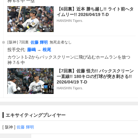
神 6-5 中 一塁
【6回裏】近本 勝ち越し!! ライト前へタ
イムリー!! 2026/04/19 T-D
HANSHIN Tigers.
0:52
阪神
7回裏
佐藤 輝明
無死走者なし
投手交代:
藤嶋
→
根尾
カウント1-2からバックスクリーンに飛び込むホームランを放つ
神 7-5 中
【7回裏】佐藤 怪力!! バックスクリーン
一直線!! 180キロの打球が突き刺さる!!
2026/04/19 T-D
HANSHIN Tigers.
1:01
エキサイティングプレイヤー
阪神
佐藤 輝明