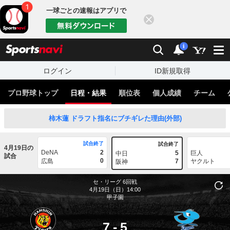
一球ごとの速報はアプリで
閉じる
sports
検索
通知
i
ログイン
ID新規取得
プロ野球トップ
日程・結果
順位表
個人成績
チーム
柿木蓮 ドラフト指名にブチギレた理由(外部)
試合終了
試合終了
4月19日の
DeNA
2
5
巨人
中日
試合
0
広島
7
ヤクルト
阪神
セ・リーグ
6回戦
4月19日（日）14:00
甲子園
7
-
5