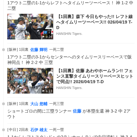
1アウト二塁の1-1からレフトへタイムリーツーベース！ 神 1-2 中
二塁
【1回裏】森下 今日もやった!! レフト線
へタイムリーツーベース!! 026/04/19 T-
D
HANSHIN Tigers.
0:26
阪神
1回裏
佐藤 輝明
一死二塁
1アウト二塁の3-1からセンターへのタイムリースリーベースで阪
神同点！ 神 2-2 中 三塁
【1回裏】佐藤 あわやホームラン!! フェ
ンス直撃タイムリースリーベースヒット
で同点!! 2026/04/19 T-D
HANSHIN Tigers.
1:13
阪神
1回裏
大山 悠輔
一死三塁
ショートゴロの間に三塁ランナー
佐藤
が本塁生還 神 3-2 中 2ア
ウト
中日
2回表
石伊 雄太
一死一塁