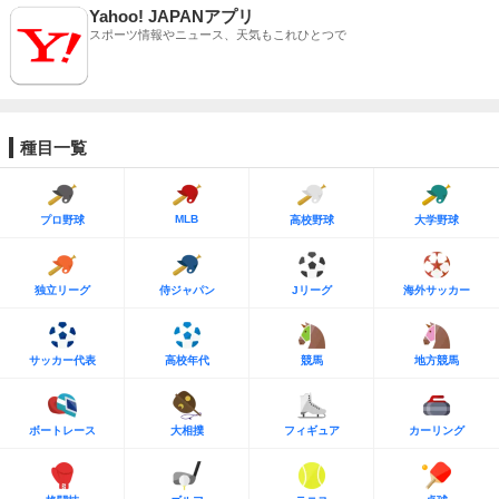
Yahoo! JAPANアプリ
スポーツ情報やニュース、天気もこれひとつで
種目一覧
MLB
プロ野球
高校野球
大学野球
独立リーグ
侍ジャパン
Jリーグ
海外サッカー
サッカー代表
高校年代
競馬
地方競馬
ボートレース
大相撲
フィギュア
カーリング