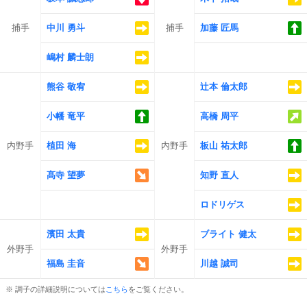
捕手
中川 勇斗
捕手
加藤 匠馬
嶋村 麟士朗
熊谷 敬宥
辻本 倫太郎
小幡 竜平
高橋 周平
内野手
植田 海
内野手
板山 祐太郎
髙寺 望夢
知野 直人
ロドリゲス
濱田 太貴
ブライト 健太
外野手
外野手
福島 圭音
川越 誠司
※ 調子の詳細説明については
こちら
をご覧ください。