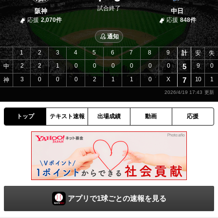
試合終了
阪神
中日
応援
2,070件
応援
848件
通知
1
2
3
4
5
6
7
8
9
計
安
失
2
2
1
0
0
0
0
0
0
5
9
0
中
3
0
0
0
2
1
1
0
X
7
10
1
神
2026/4/19 17:43
トップ
テキスト速報
出場成績
動画
応援
アプリで1球ごとの速報を見る