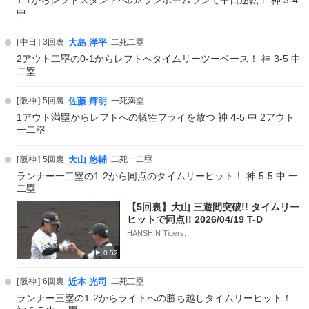
1-1からレフトスタンドへの2ランホームランで中日逆転！ 神 3-4
中
中日
3回表
大島 洋平
二死二塁
2アウト二塁の0-1からレフトへタイムリーツーベース！ 神 3-5 中
二塁
阪神
5回裏
佐藤 輝明
一死満塁
1アウト満塁からレフトへの犠牲フライを放つ 神 4-5 中 2アウト
一二塁
阪神
5回裏
大山 悠輔
二死一二塁
ランナー一二塁の1-2から同点のタイムリーヒット！ 神 5-5 中 一
二塁
【5回裏】大山 三遊間突破!! タイムリー
ヒットで同点!! 2026/04/19 T-D
HANSHIN Tigers.
0:52
阪神
6回裏
近本 光司
二死三塁
ランナー三塁の1-2からライトへの勝ち越しタイムリーヒット！