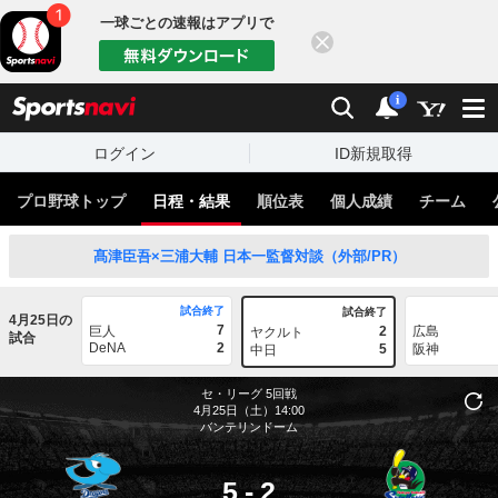
一球ごとの速報はアプリで
閉じる
sports
検索
通知
i
ログイン
ID新規取得
プロ野球トップ
日程・結果
順位表
個人成績
チーム
髙津臣吾×三浦大輔 日本一監督対談（外部/PR）
試合終了
試合終了
4月25日の
7
巨人
2
広島
ヤクルト
試合
DeNA
2
5
阪神
中日
セ・リーグ
5回戦
4月25日（土）14:00
バンテリンドーム
5
-
2