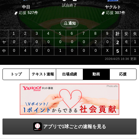
試合終了
中日
ヤクルト
応援
527件
応援
307件
通知
1
2
3
4
5
6
7
8
9
計
安
失
0
0
0
0
0
0
0
2
0
2
6
1
ヤ
0
4
0
0
1
0
0
0
X
5
4
1
中
2026/4/25 16:36
トップ
テキスト速報
出場成績
動画
応援
アプリで1球ごとの速報を見る