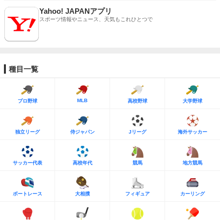
Yahoo! JAPANアプリ
スポーツ情報やニュース、天気もこれひとつで
種目一覧
MLB
プロ野球
高校野球
大学野球
独立リーグ
侍ジャパン
Jリーグ
海外サッカー
サッカー代表
高校年代
競馬
地方競馬
ボートレース
大相撲
フィギュア
カーリング