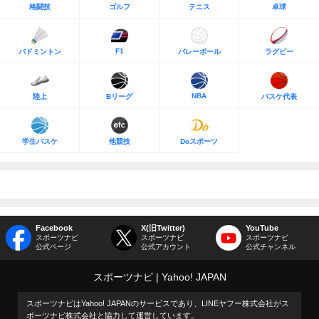
格闘技
ゴルフ
テニス
卓球
F1
バドミントン
バレーボール
ラグビー
NBA
陸上
Bリーグ
バスケ代表
学生バスケ
他競技
Doスポーツ
Facebook
X(旧Twitter)
YouTube
スポーツナビ
スポーツナビ
スポーツナビ
公式ページ
公式アカウント
公式チャンネル
スポーツナビ
Yahoo! JAPAN
スポーツナビはYahoo! JAPANのサービスであり、LINEヤフー株式会社がス
ポーツナビ株式会社と協力して運営しています。