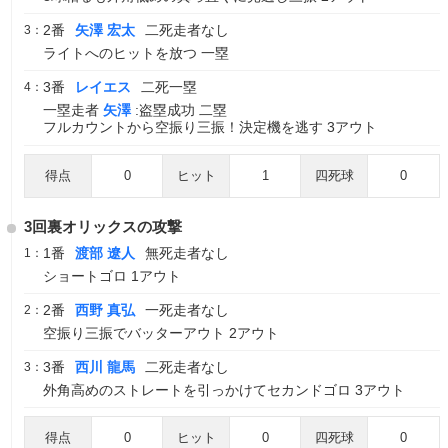
2番
矢澤 宏太
二死走者なし
3：
ライトへのヒットを放つ 一塁
3番
レイエス
二死一塁
4：
一塁走者
矢澤
:盗塁成功 二塁
フルカウントから空振り三振！決定機を逃す 3アウト
得点
0
ヒット
1
四死球
0
3回裏オリックスの攻撃
1番
渡部 遼人
無死走者なし
1：
ショートゴロ 1アウト
2番
西野 真弘
一死走者なし
2：
空振り三振でバッターアウト 2アウト
3番
西川 龍馬
二死走者なし
3：
外角高めのストレートを引っかけてセカンドゴロ 3アウト
得点
0
ヒット
0
四死球
0