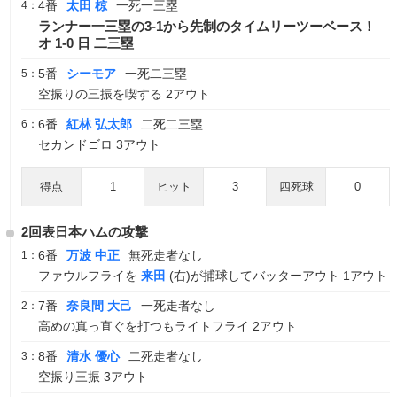
4番
太田 椋
一死一三塁
4：
ランナー一三塁の3-1から先制のタイムリーツーベース！
オ 1-0 日 二三塁
5番
シーモア
一死二三塁
5：
空振りの三振を喫する 2アウト
6番
紅林 弘太郎
二死二三塁
6：
セカンドゴロ 3アウト
得点
1
ヒット
3
四死球
0
2回表日本ハムの攻撃
6番
万波 中正
無死走者なし
1：
ファウルフライを
来田
(右)が捕球してバッターアウト 1アウト
7番
奈良間 大己
一死走者なし
2：
高めの真っ直ぐを打つもライトフライ 2アウト
8番
清水 優心
二死走者なし
3：
空振り三振 3アウト