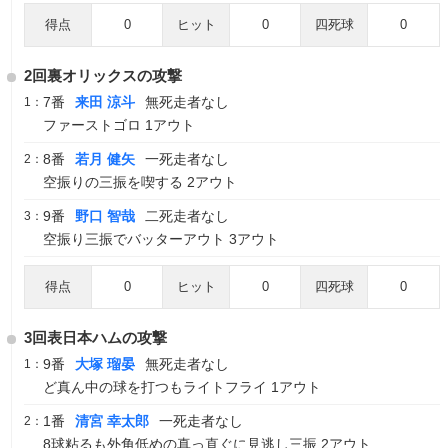
得点
0
ヒット
0
四死球
0
2回裏オリックスの攻撃
7番
来田 涼斗
無死走者なし
1：
ファーストゴロ 1アウト
8番
若月 健矢
一死走者なし
2：
空振りの三振を喫する 2アウト
9番
野口 智哉
二死走者なし
3：
空振り三振でバッターアウト 3アウト
得点
0
ヒット
0
四死球
0
3回表日本ハムの攻撃
9番
大塚 瑠晏
無死走者なし
1：
ど真ん中の球を打つもライトフライ 1アウト
1番
清宮 幸太郎
一死走者なし
2：
8球粘るも外角低めの真っ直ぐに見逃し三振 2アウト