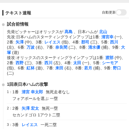
自動更新
テキスト速報
試合前情報
先発ピッチャーはオリックスが
髙島
、日本ハムが
北山
先攻:日本ハムのスターティングラインアップは1番:
清宮幸
(一)、
2番:
矢澤
(中)、3番:
レイエス
(指)、4番:
郡司
(三)、5番:
西川
(左)、6番:
万波
(右)、7番:
奈良間
(二)、8番:
清水優
(捕)、9番:
大
塚
(遊)
後攻:オリックスのスターティングラインアップは1番:
渡部
(中)、
2番:
西野
(三)、3番:
西川
(左)、4番:
太田
(一)、5番:
シーモア
(指)、6番:
紅林
(遊)、7番:
来田
(右)、8番:
若月
(捕)、9番:
野口
(二)
1回表日本ハムの攻撃
1番
清宮 幸太郎
無死走者なし
1：
フォアボールを選ぶ 一塁
2番
矢澤 宏太
無死一塁
2：
セカンドゴロ 1アウト二塁
3番
レイエス
一死二塁
3：