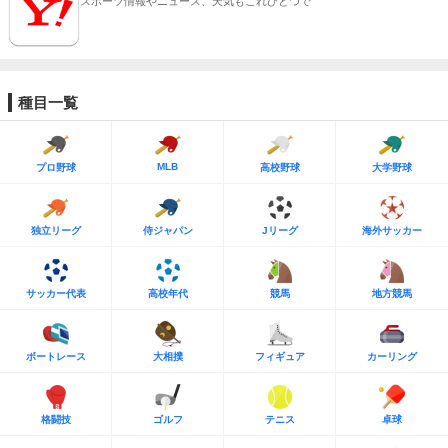
スポーツ情報やニュース、天気もこれひとつで
種目一覧
MLB
プロ野球
高校野球
大学野球
独立リーグ
侍ジャパン
Jリーグ
海外サッカー
サッカー代表
高校年代
競馬
地方競馬
ボートレース
大相撲
フィギュア
カーリング
格闘技
ゴルフ
テニス
卓球