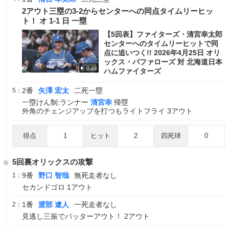
2アウト三塁の3-2からセンターへの同点タイムリーヒッ
ト！ オ 1-1 日 一塁
【5回表】ファイターズ・清宮幸太郎
センターへのタイムリーヒットで同
点に追いつく!! 2026年4月25日 オリ
ックス・バファローズ 対 北海道日本
0:48
ハムファイターズ
2番
矢澤 宏太
二死一塁
5：
一塁けん制:ランナー
清宮幸
帰塁
外角のチェンジアップを打つもライトフライ 3アウト
得点
1
ヒット
2
四死球
0
5回裏オリックスの攻撃
9番
野口 智哉
無死走者なし
1：
セカンドゴロ 1アウト
1番
渡部 遼人
一死走者なし
2：
見逃し三振でバッターアウト！ 2アウト