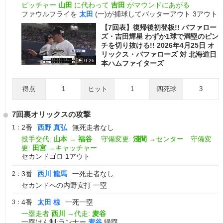
ピッチャー
山田
に代わって
吉田
がマウンドにあがる
ファウルフライを
太田
(一)が捕球してバッターアウト 3アウト
【7回表】復帰後初登板!! バファロー
ズ・吉田輝星 わずか1球で満塁のピン
チを切り抜ける!! 2026年4月25日 オ
リックス・バファローズ 対 北海道日
0:26
本ハムファイターズ
得点
1
ヒット
1
四死球
3
7回裏オリックスの攻撃
2番
西野 真弘
無死走者なし
1：
投手交代:
山本
→
福谷
守備変更:
淺間
→センター 守備変
更:
田宮
→キャッチャー
セカンドゴロ 1アウト
3番
西川 龍馬
一死走者なし
2：
セカンドへの内野安打 一塁
4番
太田 椋
一死一塁
3：
一塁走者
西川
→代走:
麦谷
一塁けん制:ランナー
麦谷
帰塁