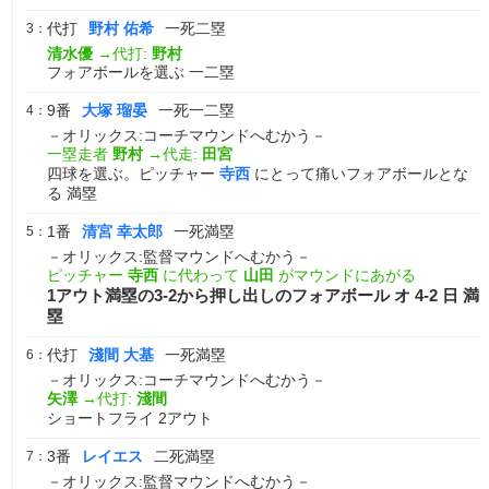
代打
野村 佑希
一死二塁
3：
清水優
→代打:
野村
フォアボールを選ぶ 一二塁
9番
大塚 瑠晏
一死一二塁
4：
－オリックス:コーチマウンドへむかう－
一塁走者
野村
→代走:
田宮
四球を選ぶ。ピッチャー
寺西
にとって痛いフォアボールとな
る 満塁
1番
清宮 幸太郎
一死満塁
5：
－オリックス:監督マウンドへむかう－
ピッチャー
寺西
に代わって
山田
がマウンドにあがる
1アウト満塁の3-2から押し出しのフォアボール オ 4-2 日 満
塁
代打
淺間 大基
一死満塁
6：
－オリックス:コーチマウンドへむかう－
矢澤
→代打:
淺間
ショートフライ 2アウト
3番
レイエス
二死満塁
7：
－オリックス:監督マウンドへむかう－