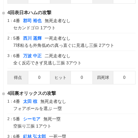
4回表日本ハムの攻撃
4番
郡司 裕也
無死走者なし
1：
セカンドゴロ 1アウト
5番
西川 遥輝
一死走者なし
2：
7球粘るも外角低めの真っ直ぐに見逃し三振 2アウト
6番
万波 中正
二死走者なし
3：
全く反応できず見逃し三振 3アウト
得点
0
ヒット
0
四死球
0
4回裏オリックスの攻撃
4番
太田 椋
無死走者なし
1：
フォアボールを選ぶ 一塁
5番
シーモア
無死一塁
2：
空振り三振 1アウト
6番
紅林 弘太郎
一死一塁
3：