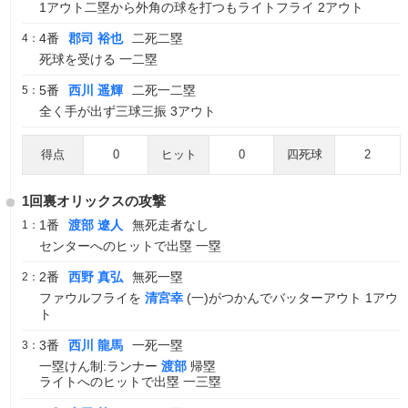
1アウト二塁から外角の球を打つもライトフライ 2アウト
4番
郡司 裕也
二死二塁
4：
死球を受ける 一二塁
5番
西川 遥輝
二死一二塁
5：
全く手が出ず三球三振 3アウト
得点
0
ヒット
0
四死球
2
1回裏オリックスの攻撃
1番
渡部 遼人
無死走者なし
1：
センターへのヒットで出塁 一塁
2番
西野 真弘
無死一塁
2：
ファウルフライを
清宮幸
(一)がつかんでバッターアウト 1アウ
ト
3番
西川 龍馬
一死一塁
3：
一塁けん制:ランナー
渡部
帰塁
ライトへのヒットで出塁 一三塁