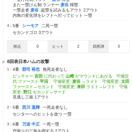
また一塁けん制:ランナー
麦谷
帰塁
一塁走者
麦谷
:盗塁を試みるもアウト 2アウト
内角の変化球をレフトへ打ってヒット 一塁
5番
シーモア
二死一塁
4：
セカンドゴロ 3アウト
得点
0
ヒット
2
四死球
0
8回表日本ハムの攻撃
4番
郡司 裕也
無死走者なし
1：
ピッチャー
吉田
に代わって
山﨑
がマウンドにあがる 守備交
代:ファースト
平沼
守備変更:
麦谷
→ライト 守備変更:
太田
ファースト→セカンド 守備変更:
来田
ライト→レフト 守備
変更:
野口
セカンド→サード
見逃し三振 1アウト
5番
西川 遥輝
一死走者なし
2：
センターへのヒットを放つ 一塁
6番
万波 中正
一死一塁
3：
空振りの三振を喫する 2アウト