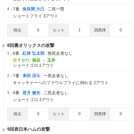
7番
奈良間 大己
二死一塁
4：
ショートフライ 3アウト
得点
0
ヒット
1
四死球
0
8回裏オリックスの攻撃
6番
紅林 弘太郎
無死走者なし
1：
投手交代:
福谷
→
玉井
ショートゴロ 1アウト
7番
来田 涼斗
一死走者なし
2：
キャッチャーへのファウルフライに倒れる 2アウト
8番
若月 健矢
二死走者なし
3：
ショートゴロ 3アウト
得点
0
ヒット
0
四死球
0
9回表日本ハムの攻撃