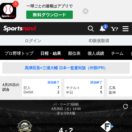
一球ごとの速報はアプリで
閉じる
sports
検索
通知
i
ログイン
ID新規取得
プロ野球トップ
日程・結果
順位表
個人成績
チーム
髙津臣吾×三浦大輔 日本一監督対談（外部/PR）
試合終了
試合終了
4月25日の
7
2
巨人
ヤクルト
広島
試合
DeNA
2
5
中日
阪神
パ・リーグ
5回戦
4月25日（土）14:00
京セラD大阪
4
-
2