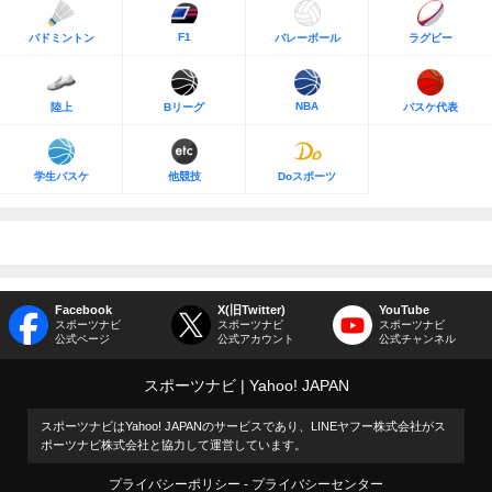
F1
バドミントン
バレーボール
ラグビー
NBA
陸上
Bリーグ
バスケ代表
学生バスケ
他競技
Doスポーツ
Facebook
X(旧Twitter)
YouTube
スポーツナビ
スポーツナビ
スポーツナビ
公式ページ
公式アカウント
公式チャンネル
スポーツナビ
Yahoo! JAPAN
スポーツナビはYahoo! JAPANのサービスであり、LINEヤフー株式会社がス
ポーツナビ株式会社と協力して運営しています。
プライバシーポリシー
プライバシーセンター