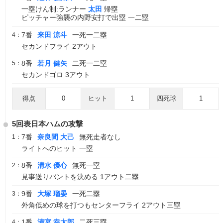
一塁けん制:ランナー
太田
帰塁
ピッチャー強襲の内野安打で出塁 一二塁
7番
来田 涼斗
一死一二塁
4：
セカンドフライ 2アウト
8番
若月 健矢
二死一二塁
5：
セカンドゴロ 3アウト
得点
0
ヒット
1
四死球
1
5回表日本ハムの攻撃
7番
奈良間 大己
無死走者なし
1：
ライトへのヒット 一塁
8番
清水 優心
無死一塁
2：
見事送りバントを決める 1アウト二塁
9番
大塚 瑠晏
一死二塁
3：
外角低めの球を打つもセンターフライ 2アウト三塁
1番
清宮 幸太郎
二死三塁
4：