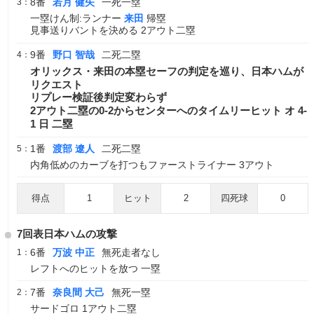
8番
若月 健矢
一死一塁
3：
一塁けん制:ランナー
来田
帰塁
見事送りバントを決める 2アウト二塁
9番
野口 智哉
二死二塁
4：
オリックス・来田の本塁セーフの判定を巡り、日本ハムが
リクエスト
リプレー検証後判定変わらず
2アウト二塁の0-2からセンターへのタイムリーヒット オ 4-
1 日 二塁
1番
渡部 遼人
二死二塁
5：
内角低めのカーブを打つもファーストライナー 3アウト
得点
1
ヒット
2
四死球
0
7回表日本ハムの攻撃
6番
万波 中正
無死走者なし
1：
レフトへのヒットを放つ 一塁
7番
奈良間 大己
無死一塁
2：
サードゴロ 1アウト二塁