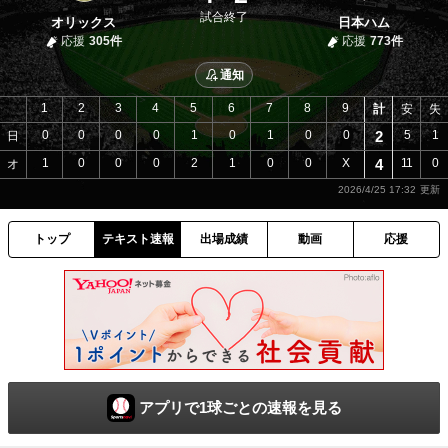
試合終了
オリックス
日本ハム
応援
305件
応援
773件
通知
1
2
3
4
5
6
7
8
9
計
安
失
0
0
0
0
1
0
1
0
0
2
5
1
日
1
0
0
0
2
1
0
0
X
4
11
0
オ
2026/4/25 17:32
トップ
テキスト速報
出場成績
動画
応援
アプリで1球ごとの速報を見る