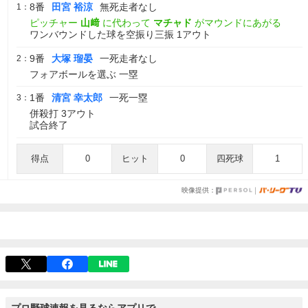
8番
田宮 裕涼
無死走者なし
1：
ピッチャー
山﨑
に代わって
マチャド
がマウンドにあがる
ワンバウンドした球を空振り三振 1アウト
9番
大塚 瑠晏
一死走者なし
2：
フォアボールを選ぶ 一塁
1番
清宮 幸太郎
一死一塁
3：
併殺打 3アウト
試合終了
得点
0
ヒット
0
四死球
1