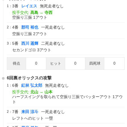
3番
レイエス
無死走者なし
1：
投手交代:
髙島
→
寺西
空振り三振 1アウト
4番
郡司 裕也
一死走者なし
2：
空振り三振 2アウト
5番
西川 遥輝
二死走者なし
3：
セカンドゴロ 3アウト
得点
0
ヒット
0
四死球
0
6回裏オリックスの攻撃
6番
紅林 弘太郎
無死走者なし
1：
投手交代:
北山
→
山本
ハーフスイングを取られて空振り三振でバッターアウト 1アウ
ト
7番
来田 涼斗
一死走者なし
2：
レフトへのヒット 一塁