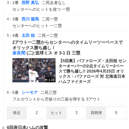
2番
西野 真弘
二死走者なし
3：
センターへのヒットを放つ 一塁
3番
西川 龍馬
二死一塁
4：
センターへのヒット 一二塁
4番
太田 椋
二死一二塁
5：
2アウト一二塁からセンターへのタイムリーツーベースで
オリックス勝ち越し！
奈良間
(二):送球ミス オ 3-1 日 三塁
【5回裏】バファローズ・太田椋 セン
ターオーバーの2点タイムリー2ベー
スで勝ち越し!! 2026年4月25日 オリ
ックス・バファローズ 対 北海道日本
1:06
ハムファイターズ
5番
シーモア
二死三塁
6：
フルカウントから空振りの三振を喫する 3アウト
得点
2
ヒット
3
四死球
0
6回表日本ハムの攻撃