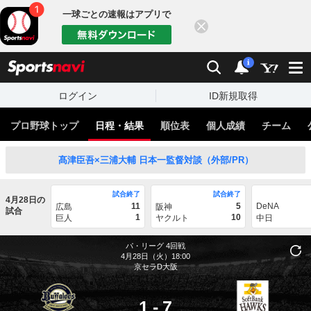
一球ごとの速報はアプリで
閉じる
sports
検索
通知
i
ログイン
ID新規取得
プロ野球トップ
日程・結果
順位表
個人成績
チーム
髙津臣吾×三浦大輔 日本一監督対談（外部/PR）
試合終了
試合終了
4月28日の
11
5
DeNA
広島
阪神
試合
1
10
巨人
ヤクルト
中日
パ・リーグ
4回戦
4月28日（火）18:00
京セラD大阪
1
-
7