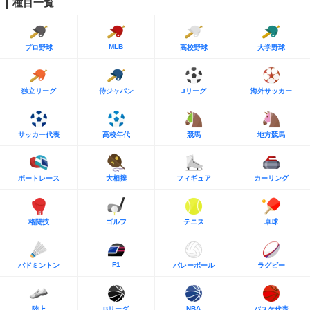
種目一覧
MLB
プロ野球
高校野球
大学野球
独立リーグ
侍ジャパン
Jリーグ
海外サッカー
サッカー代表
高校年代
競馬
地方競馬
ボートレース
大相撲
フィギュア
カーリング
格闘技
ゴルフ
テニス
卓球
F1
バドミントン
バレーボール
ラグビー
NBA
陸上
Bリーグ
バスケ代表