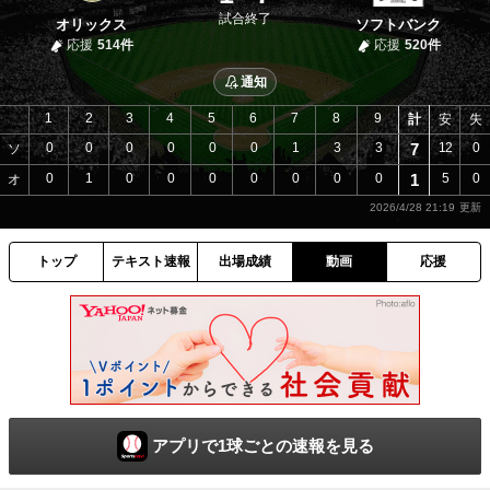
試合終了
オリックス
ソフトバンク
応援
514件
応援
520件
通知
1
2
3
4
5
6
7
8
9
計
安
失
0
0
0
0
0
0
1
3
3
7
12
0
ソ
0
1
0
0
0
0
0
0
0
1
5
0
オ
2026/4/28 21:19
トップ
テキスト速報
出場成績
動画
応援
アプリで1球ごとの速報を見る