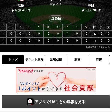
試合終了
広島
中日
応援
418件
応援
701件
通知
1
2
3
4
5
6
7
8
9
計
安
失
0
0
0
0
0
0
4
0
0
4
9
0
中
0
0
0
0
0
0
0
0
0
0
6
0
広
2026/5/2 17:29
トップ
テキスト速報
出場成績
動画
応援
アプリで1球ごとの速報を見る