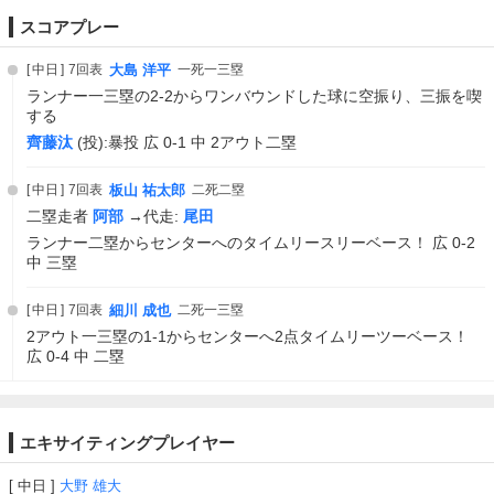
スコアプレー
中日
7回表
大島 洋平
一死一三塁
ランナー一三塁の2-2からワンバウンドした球に空振り、三振を喫
する
齊藤汰
(投):暴投 広 0-1 中 2アウト二塁
中日
7回表
板山 祐太郎
二死二塁
二塁走者
阿部
→代走:
尾田
ランナー二塁からセンターへのタイムリースリーベース！ 広 0-2
中 三塁
中日
7回表
細川 成也
二死一三塁
2アウト一三塁の1-1からセンターへ2点タイムリーツーベース！
広 0-4 中 二塁
エキサイティングプレイヤー
中日
大野 雄大