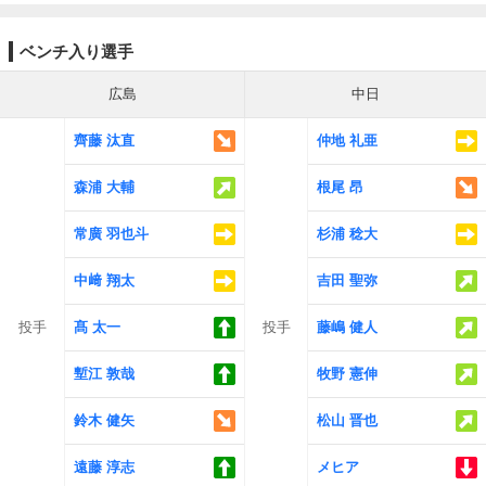
ベンチ入り選手
広島
中日
齊藤 汰直
仲地 礼亜
森浦 大輔
根尾 昂
常廣 羽也斗
杉浦 稔大
中﨑 翔太
吉田 聖弥
投手
髙 太一
投手
藤嶋 健人
塹江 敦哉
牧野 憲伸
鈴木 健矢
松山 晋也
遠藤 淳志
メヒア