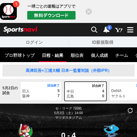
一球ごとの速報はアプリで
閉じる
sports
検索
通知
i
ログイン
ID新規取得
プロ野球トップ
日程・結果
順位表
個人成績
チーム
髙津臣吾×三浦大輔 日本一監督対談（外部/PR）
試合終了
試合終了
5月2日の
5
DeNA
巨人
4
中日
試合
7
阪神
0
ヤクルト
広島
セ・リーグ
7回戦
5月2日（土）14:00
マツダスタジアム
0
-
4