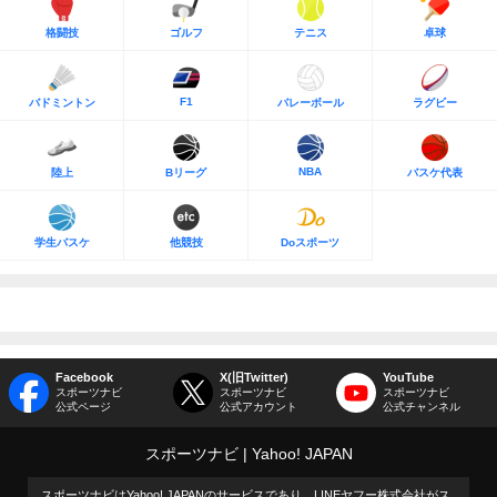
格闘技
ゴルフ
テニス
卓球
F1
バドミントン
バレーボール
ラグビー
NBA
陸上
Bリーグ
バスケ代表
学生バスケ
他競技
Doスポーツ
Facebook
X(旧Twitter)
YouTube
スポーツナビ
スポーツナビ
スポーツナビ
公式ページ
公式アカウント
公式チャンネル
スポーツナビ
Yahoo! JAPAN
スポーツナビはYahoo! JAPANのサービスであり、LINEヤフー株式会社がス