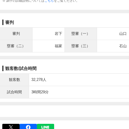
※ 調子の詳細説明については
こちら
をご覧ください。
審判
審判
岩下
塁審（一）
山口
塁審（二）
福家
塁審（三）
石山
観客数/試合時間
観客数
32,278人
試合時間
3時間29分