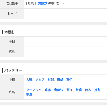
敗戦投手
広島
齊藤汰
(0勝1敗0S)
セーブ
本塁打
中日
広島
バッテリー
中日
大野
、
メヒア
、
杉浦
、
藤嶋
-
石伊
ターノック
、
遠藤
、
齊藤汰
、
塹江
、
常廣
、
鈴木
-
持丸
、
広島
坂倉