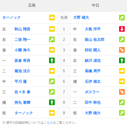
広島
中日
ターノック
先発
大野 雄大
左
秋山 翔吾
1
中
大島 洋平
右
二俣 翔一
2
右
板山 祐太郎
遊
小園 海斗
3
遊
村松 開人
一
坂倉 将吾
4
左
細川 成也
二
菊池 涼介
5
三
高橋 周平
中
平川 蓮
6
捕
石伊 雄太
三
佐々木 泰
7
一
ボスラー
捕
持丸 泰輝
8
二
田中 幹也
投
ターノック
9
投
大野 雄大
※ 調子の詳細説明については
こちら
をご覧ください。