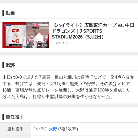
動画
【ハイライト】広島東洋カープ vs. 中日
ドラゴンズ｜J SPORTS
STADIUM2026（5月2日）
J SPORTS
3:06
戦評
中日は0-0で迎えた7回表、板山と細川の適時打などで一挙4点を先制
する。投げては、先発・大野が6回無失点の好投。その後はメヒア、
杉浦、藤嶋が無失点リレーを展開し、大野は通算100勝を達成した。
敗れた広島は、打線が中盤以降の好機を生かせなかった。
責任投手
勝利投手
中日
大野
(3勝1敗0S)