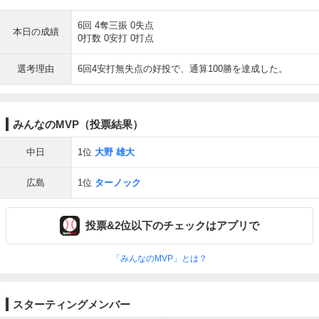
6回 4奪三振 0失点
本日の成績
0打数 0安打 0打点
選考理由
6回4安打無失点の好投で、通算100勝を達成した。
みんなのMVP（投票結果）
中日
1位
大野 雄大
広島
1位
ターノック
投票&2位以下のチェックはアプリで
「みんなのMVP」とは？
スターティングメンバー