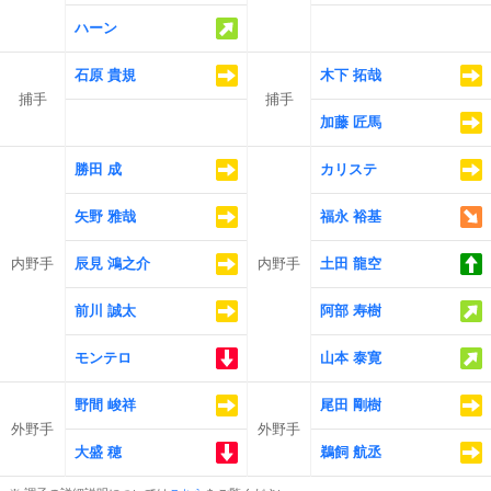
ハーン
石原 貴規
木下 拓哉
捕手
捕手
加藤 匠馬
勝田 成
カリステ
矢野 雅哉
福永 裕基
内野手
辰見 鴻之介
内野手
土田 龍空
前川 誠太
阿部 寿樹
モンテロ
山本 泰寛
野間 峻祥
尾田 剛樹
外野手
外野手
大盛 穂
鵜飼 航丞