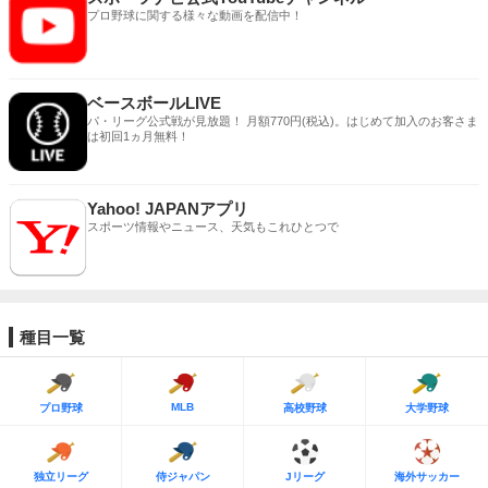
プロ野球に関する様々な動画を配信中！
ベースボールLIVE
パ・リーグ公式戦が見放題！ 月額770円(税込)。はじめて加入のお客さま
は初回1ヵ月無料！
Yahoo! JAPANアプリ
スポーツ情報やニュース、天気もこれひとつで
種目一覧
MLB
プロ野球
高校野球
大学野球
独立リーグ
侍ジャパン
Jリーグ
海外サッカー