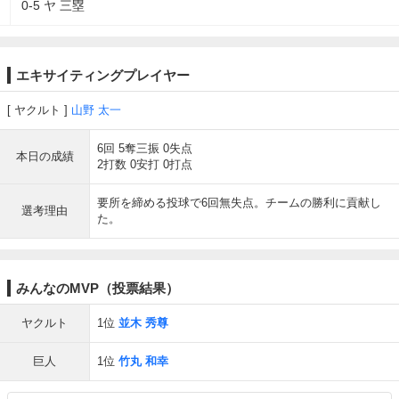
0-5 ヤ 三塁
エキサイティングプレイヤー
ヤクルト
山野 太一
6回 5奪三振 0失点
本日の成績
2打数 0安打 0打点
要所を締める投球で6回無失点。チームの勝利に貢献し
選考理由
た。
みんなのMVP（投票結果）
ヤクルト
1位
並木 秀尊
巨人
1位
竹丸 和幸