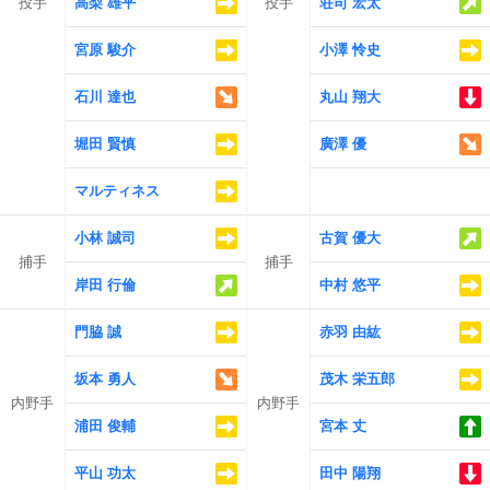
投手
高梨 雄平
投手
荘司 宏太
宮原 駿介
小澤 怜史
石川 達也
丸山 翔大
堀田 賢慎
廣澤 優
マルティネス
小林 誠司
古賀 優大
捕手
捕手
岸田 行倫
中村 悠平
門脇 誠
赤羽 由紘
坂本 勇人
茂木 栄五郎
内野手
内野手
浦田 俊輔
宮本 丈
平山 功太
田中 陽翔