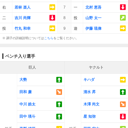
右
若林 楽人
7
一
北村 恵吾
二
吉川 尚輝
8
投
山野 太一
投
竹丸 和幸
9
遊
伊藤 琉偉
※ 調子の詳細説明については
こちら
をご覧ください。
ベンチ入り選手
巨人
ヤクルト
大勢
キハダ
田和 廉
清水 昇
中川 皓太
木澤 尚文
田中 瑛斗
星 知弥