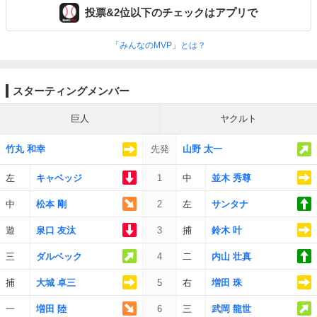
投票&2位以下のチェックはアプリで
「みんなのMVP」とは？
スターティングメンバー
巨人
ヤクルト
竹丸 和幸
先発
山野 太一
左
キャベッジ
1
中
並木 秀尊
中
松本 剛
2
左
サンタナ
遊
泉口 友汰
3
捕
鈴木 叶
三
ダルベック
4
二
内山 壮真
捕
大城 卓三
5
右
増田 珠
一
増田 陸
6
三
武岡 龍世