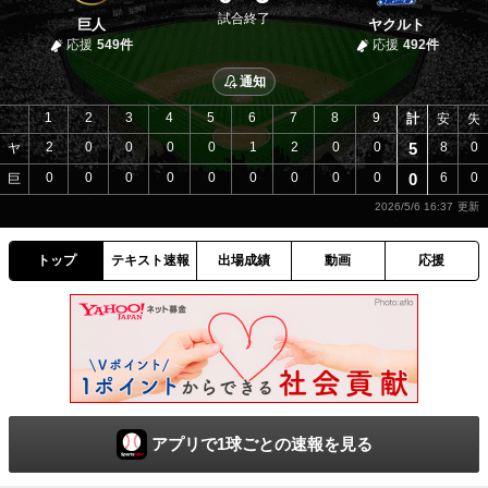
試合終了
巨人
ヤクルト
応援
549件
応援
492件
通知
1
2
3
4
5
6
7
8
9
計
安
失
2
0
0
0
0
1
2
0
0
5
8
0
ヤ
0
0
0
0
0
0
0
0
0
0
6
0
巨
2026/5/6 16:37
トップ
テキスト速報
出場成績
動画
応援
アプリで1球ごとの速報を見る