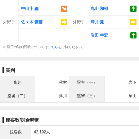
中山 礼都
丸山 和郁
外野手
佐々木 俊輔
外野手
澤井 廉
岩田 幸宏
※ 調子の詳細説明については
こちら
をご覧ください。
審判
審判
秋村
塁審（一）
岩下
塁審（二）
津川
塁審（三）
須山
観客数/試合時間
観客数
42,192人