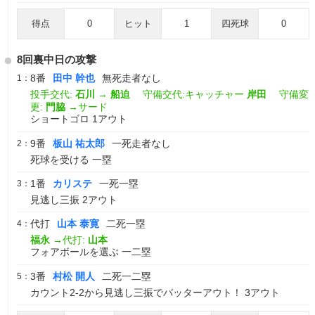
得点
0
ヒット
1
四死球
0
8回裏中日の攻撃
8番
田中 幹也
無死走者なし
1：
投手交代:
石川
→
船迫
守備交代:キャッチャー
岸田
守備変
更:
門脇
→サード
ショートゴロ 1アウト
9番
板山 祐太郎
一死走者なし
2：
死球を受ける 一塁
1番
カリステ
一死一塁
3：
見逃し三振 2アウト
代打
山本 泰寛
二死一塁
4：
福永
→代打:
山本
フォアボールを選ぶ 一二塁
3番
村松 開人
二死一二塁
5：
カウント2-2から見逃し三振でバッターアウト！ 3アウト