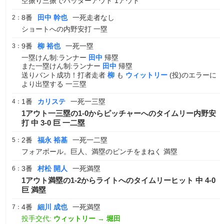
空振り三振でバッターアウト 1アウト
8番
田中 幹也
一死走者なし
2：
ショートへの内野安打 一塁
9番
柳 裕也
一死一塁
3：
一塁けん制:ランナー
田中
帰塁
また一塁けん制:ランナー
田中
帰塁
送りバント成功！打者走者
柳
も
ウィットリー
(投)のエラーに
より出塁する 一三塁
1番
カリステ
一死一三塁
4：
1アウト一三塁の1-0からピッチャーへのタイムリー内野安
打 中 3-0 巨 一二塁
2番
福永 裕基
一死一二塁
5：
フォアボール。巨人、満塁のピンチをまねく 満塁
3番
村松 開人
一死満塁
6：
1アウト満塁の1-2からライトへのタイムリーヒット 中 4-0
巨 満塁
4番
細川 成也
一死満塁
7：
投手交代:
ウィットリー
→
堀田