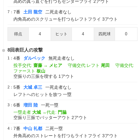
高めの真っ直ぐを打つもセンターフライ 2アウト
7番
土田 龍空
二死走者なし
7：
内角高めのスクリューを打つもレフトフライ 3アウト
得点
4
ヒット
4
四死球
0
8回表巨人の攻撃
4番
ダルベック
無死走者なし
1：
投手交代:
齋藤
→
メヒア
守備交代:レフト
尾田
守備交代:
ファースト
板山
空振りの三振を喫する 1アウト
5番
大城 卓三
一死走者なし
2：
レフトへのヒットを放つ 一塁
6番
増田 陸
一死一塁
3：
一塁走者
大城
→代走:
門脇
空振り三振でバッターアウト 2アウト
7番
中山 礼都
二死一塁
4：
外角高めのストレートを打つもライトフライ 3アウト