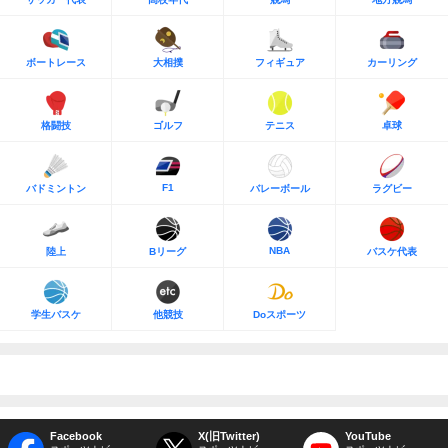
ボートレース
大相撲
フィギュア
カーリング
格闘技
ゴルフ
テニス
卓球
F1
バドミントン
バレーボール
ラグビー
NBA
陸上
Bリーグ
バスケ代表
学生バスケ
他競技
Doスポーツ
Facebook
X(旧Twitter)
YouTube