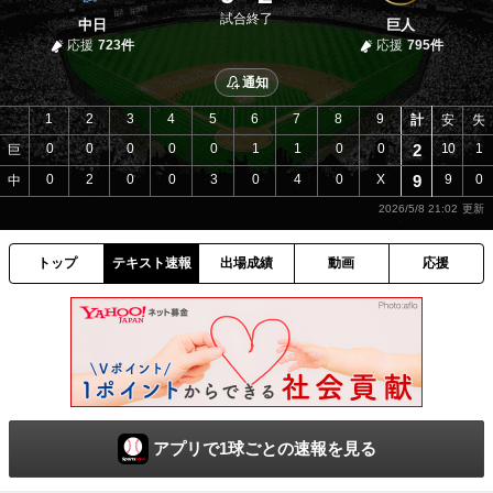
試合終了
中日
巨人
応援
723件
応援
795件
通知
1
2
3
4
5
6
7
8
9
計
安
失
0
0
0
0
0
1
1
0
0
2
10
1
巨
0
2
0
0
3
0
4
0
X
9
9
0
中
2026/5/8 21:02
トップ
テキスト速報
出場成績
動画
応援
アプリで1球ごとの速報を見る