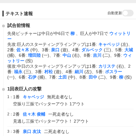
自動更新
テキスト速報
試合前情報
先発ピッチャーは中日が中6日で
柳
、巨人が中7日で
ウィットリ
ー
先攻:巨人のスターティングラインアップは1番:
キャベッジ
(左)、
2番:
佐々木
(中)、3番:
泉口
(遊)、4番:
ダルベック
(三)、5番:
大城
(捕)、6番:
増田陸
(一)、7番:
中山
(右)、8番:
吉川
(二)、9番:
ウィ
ットリー
(投)
後攻:中日のスターティングラインアップは1番:
カリステ
(右)、2
番:
福永
(三)、3番:
村松
(遊)、4番:
細川
(左)、5番:
ボスラー
(一)、6番:
石伊
(捕)、7番:
土田
(中)、8番:
田中
(二)、9番:
柳
(投)
1回表巨人の攻撃
1番
キャベッジ
無死走者なし
1：
空振り三振でバッターアウト 1アウト
2番
佐々木 俊輔
一死走者なし
2：
見逃し三振でバッターアウト！ 2アウト
3番
泉口 友汰
二死走者なし
3：