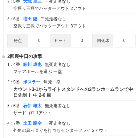
5番
大城 卓三
一死走者なし
2：
空振り三振でバッターアウト 2アウト
6番
増田 陸
二死走者なし
3：
空振り三振でバッターアウト 3アウト
得点
0
ヒット
0
四死球
0
2回裏中日の攻撃
4番
細川 成也
無死走者なし
1：
フォアボールを選ぶ 一塁
5番
ボスラー
無死一塁
2：
カウント3-1からライトスタンドへの2ランホームランで中
日先制！ 中 2-0 巨
6番
石伊 雄太
無死走者なし
3：
サードゴロ 1アウト
7番
土田 龍空
一死走者なし
4：
外角の真っ直ぐを打つもセンターフライ 2アウト