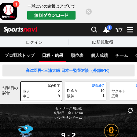
一球ごとの速報はアプリで
閉じる
sports
検索
通知
i
ログイン
ID新規取得
プロ野球トップ
日程・結果
順位表
個人成績
チーム
髙津臣吾×三浦大輔 日本一監督対談（外部/PR）
試合終了
試合終了
5月8日の
DeNA
10
2
ヤクルト
巨人
試合
1
9
阪神
広島
中日
セ・リーグ
6回戦
5月8日（金）18:00
バンテリンドーム
9
-
2