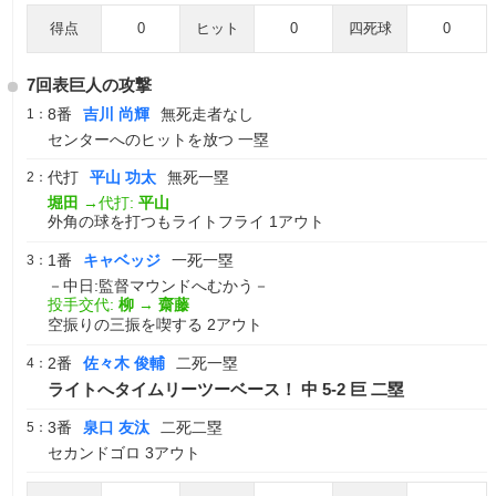
得点
0
ヒット
0
四死球
0
7回表巨人の攻撃
8番
吉川 尚輝
無死走者なし
1：
センターへのヒットを放つ 一塁
代打
平山 功太
無死一塁
2：
堀田
→代打:
平山
外角の球を打つもライトフライ 1アウト
1番
キャベッジ
一死一塁
3：
－中日:監督マウンドへむかう－
投手交代:
柳
→
齋藤
空振りの三振を喫する 2アウト
2番
佐々木 俊輔
二死一塁
4：
ライトへタイムリーツーベース！ 中 5-2 巨 二塁
3番
泉口 友汰
二死二塁
5：
セカンドゴロ 3アウト