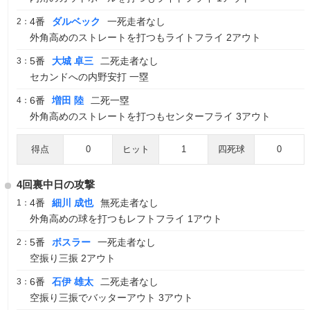
4番
ダルベック
一死走者なし
2：
外角高めのストレートを打つもライトフライ 2アウト
5番
大城 卓三
二死走者なし
3：
セカンドへの内野安打 一塁
6番
増田 陸
二死一塁
4：
外角高めのストレートを打つもセンターフライ 3アウト
得点
0
ヒット
1
四死球
0
4回裏中日の攻撃
4番
細川 成也
無死走者なし
1：
外角高めの球を打つもレフトフライ 1アウト
5番
ボスラー
一死走者なし
2：
空振り三振 2アウト
6番
石伊 雄太
二死走者なし
3：
空振り三振でバッターアウト 3アウト