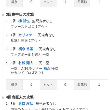
得点
0
ヒット
1
四死球
1
3回裏中日の攻撃
9番
柳 裕也
無死走者なし
1：
ファーストゴロ 1アウト
1番
カリステ
一死走者なし
2：
見逃し三振 2アウト
2番
福永 裕基
二死走者なし
3：
フォアボールを選ぶ 一塁
3番
村松 開人
二死一塁
4：
一塁けん制:ランナー
福永
帰塁
セカンドゴロ 3アウト
得点
0
ヒット
0
四死球
1
4回表巨人の攻撃
3番
泉口 友汰
無死走者なし
1：
内角のカットボールを打つもライトフライ 1アウト