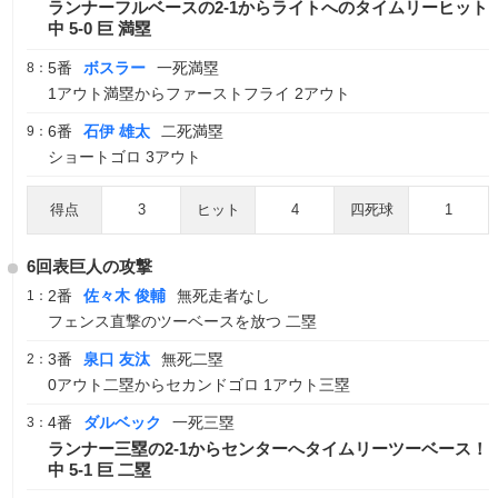
ランナーフルベースの2-1からライトへのタイムリーヒット
中 5-0 巨 満塁
5番
ボスラー
一死満塁
8：
1アウト満塁からファーストフライ 2アウト
6番
石伊 雄太
二死満塁
9：
ショートゴロ 3アウト
得点
3
ヒット
4
四死球
1
6回表巨人の攻撃
2番
佐々木 俊輔
無死走者なし
1：
フェンス直撃のツーベースを放つ 二塁
3番
泉口 友汰
無死二塁
2：
0アウト二塁からセカンドゴロ 1アウト三塁
4番
ダルベック
一死三塁
3：
ランナー三塁の2-1からセンターへタイムリーツーベース！
中 5-1 巨 二塁