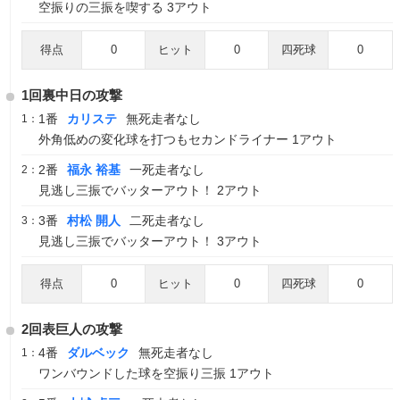
空振りの三振を喫する 3アウト
得点
0
ヒット
0
四死球
0
1回裏中日の攻撃
1番
カリステ
無死走者なし
1：
外角低めの変化球を打つもセカンドライナー 1アウト
2番
福永 裕基
一死走者なし
2：
見逃し三振でバッターアウト！ 2アウト
3番
村松 開人
二死走者なし
3：
見逃し三振でバッターアウト！ 3アウト
得点
0
ヒット
0
四死球
0
2回表巨人の攻撃
4番
ダルベック
無死走者なし
1：
ワンバウンドした球を空振り三振 1アウト