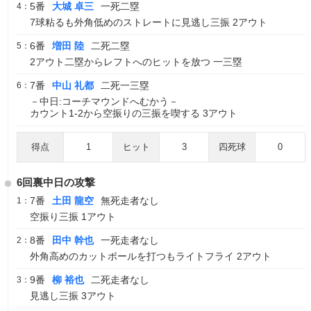
5番
大城 卓三
一死二塁
4：
7球粘るも外角低めのストレートに見逃し三振 2アウト
6番
増田 陸
二死二塁
5：
2アウト二塁からレフトへのヒットを放つ 一三塁
7番
中山 礼都
二死一三塁
6：
－中日:コーチマウンドへむかう－
カウント1-2から空振りの三振を喫する 3アウト
得点
1
ヒット
3
四死球
0
6回裏中日の攻撃
7番
土田 龍空
無死走者なし
1：
空振り三振 1アウト
8番
田中 幹也
一死走者なし
2：
外角高めのカットボールを打つもライトフライ 2アウト
9番
柳 裕也
二死走者なし
3：
見逃し三振 3アウト