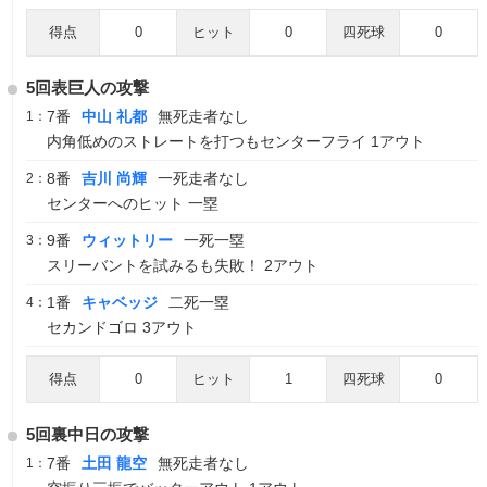
得点
0
ヒット
0
四死球
0
5回表巨人の攻撃
7番
中山 礼都
無死走者なし
1：
内角低めのストレートを打つもセンターフライ 1アウト
8番
吉川 尚輝
一死走者なし
2：
センターへのヒット 一塁
9番
ウィットリー
一死一塁
3：
スリーバントを試みるも失敗！ 2アウト
1番
キャベッジ
二死一塁
4：
セカンドゴロ 3アウト
得点
0
ヒット
1
四死球
0
5回裏中日の攻撃
7番
土田 龍空
無死走者なし
1：