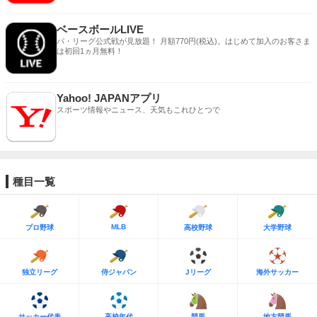
ベースボールLIVE
パ・リーグ公式戦が見放題！ 月額770円(税込)。はじめて加入のお客さま
は初回1ヵ月無料！
Yahoo! JAPANアプリ
スポーツ情報やニュース、天気もこれひとつで
種目一覧
MLB
プロ野球
高校野球
大学野球
独立リーグ
侍ジャパン
Jリーグ
海外サッカー
サッカー代表
高校年代
競馬
地方競馬