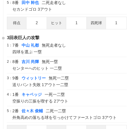
8番
田中 幹也
二死走者なし
5：
セカンドゴロ 3アウト
得点
2
ヒット
1
四死球
1
3回表巨人の攻撃
7番
中山 礼都
無死走者なし
1：
四球を選ぶ 一塁
8番
吉川 尚輝
無死一塁
2：
センターへのヒット 一二塁
9番
ウィットリー
無死一二塁
3：
送りバント失敗 1アウト一二塁
1番
キャベッジ
一死一二塁
4：
空振りの三振を喫する 2アウト
2番
佐々木 俊輔
二死一二塁
5：
外角高めの落ちる球を引っかけてファーストゴロ 3アウト