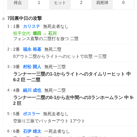
得点
1
ヒット
2
四死球
0
7回裏中日の攻撃
1番
カリステ
無死走者なし
1：
投手交代:
堀田
→
石川
フェンス直撃の二塁打を放つ 二塁
2番
福永 裕基
無死二塁
2：
0アウト二塁からライトへのヒットで出塁 一三塁
3番
村松 開人
無死一三塁
3：
ランナー一三塁の1-1からライトへのタイムリーヒット 中
6-2 巨 一二塁
4番
細川 成也
無死一二塁
4：
ランナー一二塁の0-1から左中間への3ランホームラン 中 9-
2 巨
5番
ボスラー
無死走者なし
5：
空振り三振でバッターアウト 1アウト
6番
石伊 雄太
一死走者なし
6：