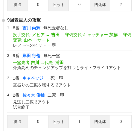
得点
0
ヒット
0
四死球
2
9回表巨人の攻撃
8番
吉川 尚輝
無死走者なし
1：
投手交代:
メヒア
→
吉田
守備交代:キャッチャー
加藤
守備
変更:
山本
→サード
レフトへのヒット 一塁
9番
岸田 行倫
無死一塁
2：
一塁走者
吉川
→代走:
浦田
外角高めのチェンジアップを打つもライトフライ 1アウト
1番
キャベッジ
一死一塁
3：
空振りの三振を喫する 2アウト
2番
佐々木 俊輔
二死一塁
4：
見逃し三振 3アウト
試合終了
得点
0
ヒット
1
四死球
0