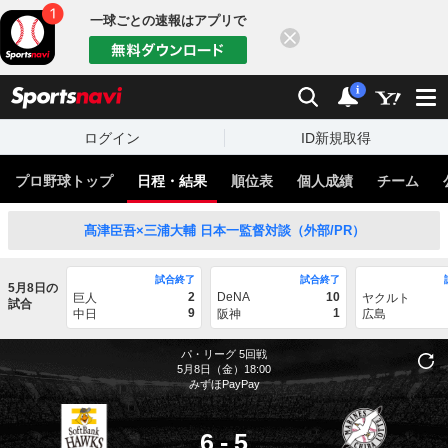
一球ごとの速報はアプリで
閉じる
sports
検索
通知
i
ログイン
ID新規取得
プロ野球トップ
日程・結果
順位表
個人成績
チーム
髙津臣吾×三浦大輔 日本一監督対談（外部/PR）
試合終了
試合終了
5月8日の
2
DeNA
10
巨人
ヤクルト
試合
9
1
中日
阪神
広島
パ・リーグ
5回戦
5月8日（金）18:00
みずほPayPay
6
-
5