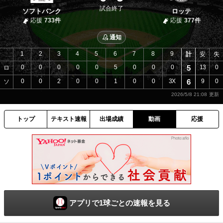
試合終了
ソフトバンク
ロッテ
応援
733件
応援
377件
通知
1
2
3
4
5
6
7
8
9
計
安
失
0
0
0
0
0
5
0
0
0
5
13
0
ロ
0
0
2
0
0
1
0
0
3X
6
9
0
ソ
2026/5/8 21:08
トップ
テキスト速報
出場成績
動画
応援
アプリで1球ごとの速報を見る