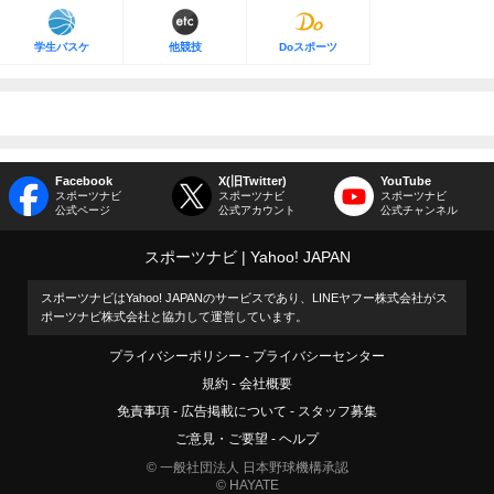
学生バスケ
他競技
Doスポーツ
Facebook
X(旧Twitter)
YouTube
スポーツナビ
スポーツナビ
スポーツナビ
公式ページ
公式アカウント
公式チャンネル
スポーツナビ
Yahoo! JAPAN
スポーツナビはYahoo! JAPANのサービスであり、LINEヤフー株式会社がス
ポーツナビ株式会社と協力して運営しています。
プライバシーポリシー
プライバシーセンター
規約
会社概要
免責事項
広告掲載について
スタッフ募集
ご意見・ご要望
ヘルプ
© 一般社団法人 日本野球機構承認
© HAYATE