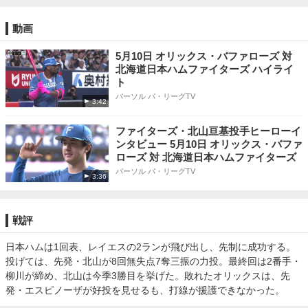
動画
5月10日 オリックス・バファローズ 対
北海道日本ハムファイターズ ハイライ
ト
パーソル パ・リーグTV
3:42
ファイターズ・北山亘基投手ヒーローイ
ンタビュー 5月10日 オリックス・バファ
ローズ 対 北海道日本ハムファイターズ
パーソル パ・リーグTV
3:36
戦評
日本ハムは1回表、レイエスの2ランが飛び出し、先制に成功する。
投げては、先発・北山が8回無失点7奪三振の力投。最終回は2番手・
柳川が締め、北山は今季3勝目を挙げた。敗れたオリックスは、先
発・エスピノーザが好投を見せるも、打線が援護できなかった。