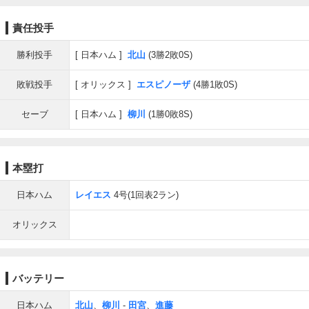
責任投手
勝利投手
日本ハム
北山
(3勝2敗0S)
敗戦投手
オリックス
エスピノーザ
(4勝1敗0S)
セーブ
日本ハム
柳川
(1勝0敗8S)
本塁打
日本ハム
レイエス
4号(1回表2ラン)
オリックス
バッテリー
日本ハム
北山
、
柳川
-
田宮
、
進藤