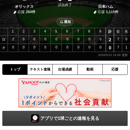
試合終了
オリックス
日本ハム
応援
284件
応援
1,115件
通知
1
2
3
4
5
6
7
8
9
計
安
失
2
0
0
0
0
0
0
0
0
2
7
0
日
0
0
0
0
0
0
0
0
0
0
7
1
オ
2026/5/10 16:09
トップ
テキスト速報
出場成績
動画
応援
アプリで1球ごとの速報を見る