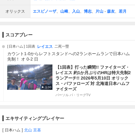
オリックス
エスピノーザ
、
山﨑
、
入山
、
博志
、
片山
-
森友
、
若月
スコアプレー
日本ハム
1回表
レイエス
二死一塁
カウント1-0からレフトスタンドへの2ランホームランで日本ハム
先制！ オ 0-2 日
【1回表】打った瞬間!! ファイターズ・
レイエス 約1か月ぶりのHRは特大先制2
ランアーチ!! 2026年5月10日 オリック
ス・バファローズ 対 北海道日本ハムフ
1:00
ァイターズ
パーソル パ・リーグTV
エキサイティングプレイヤー
日本ハム
北山 亘基