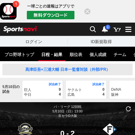
一球ごとの速報はアプリで
閉じる
sports
検索
通知
i
ログイン
ID新規取得
プロ野球トップ
日程・結果
順位表
個人成績
チーム
髙津臣吾×三浦大輔 日本一監督対談（外部/PR）
試合終了
試合終了
5月10日の
9
0
DeNA
巨人
ヤクルト
試合
4
4
中日
広島
阪神
パ・リーグ
12回戦
5月10日（日）13:00
京セラD大阪
0
-
2