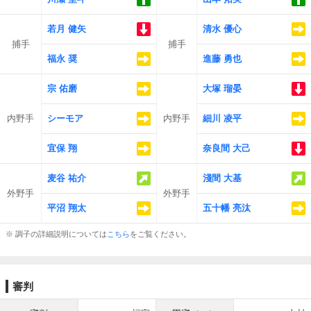
若月 健矢
清水 優心
捕手
捕手
福永 奨
進藤 勇也
宗 佑磨
大塚 瑠晏
内野手
シーモア
内野手
細川 凌平
宜保 翔
奈良間 大己
麦谷 祐介
淺間 大基
外野手
外野手
平沼 翔太
五十幡 亮汰
※ 調子の詳細説明については
こちら
をご覧ください。
審判