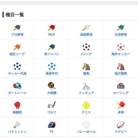
種目一覧
MLB
プロ野球
高校野球
大学野球
独立リーグ
侍ジャパン
Jリーグ
海外サッカー
サッカー代表
高校年代
競馬
地方競馬
ボートレース
大相撲
フィギュア
カーリング
格闘技
ゴルフ
テニス
卓球
F1
バドミントン
バレーボール
ラグビー