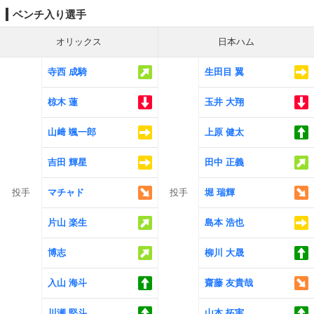
ベンチ入り選手
オリックス
日本ハム
寺西 成騎
生田目 翼
椋木 蓮
玉井 大翔
山﨑 颯一郎
上原 健太
吉田 輝星
田中 正義
投手
マチャド
投手
堀 瑞輝
片山 楽生
島本 浩也
博志
柳川 大晟
入山 海斗
齋藤 友貴哉
川瀬 堅斗
山本 拓実