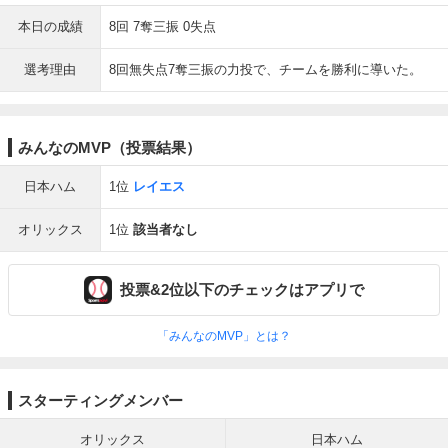
本日の成績
8回 7奪三振 0失点
選考理由
8回無失点7奪三振の力投で、チームを勝利に導いた。
みんなのMVP（投票結果）
日本ハム
1位
レイエス
オリックス
1位
該当者なし
投票&2位以下のチェックはアプリで
「みんなのMVP」とは？
スターティングメンバー
オリックス
日本ハム