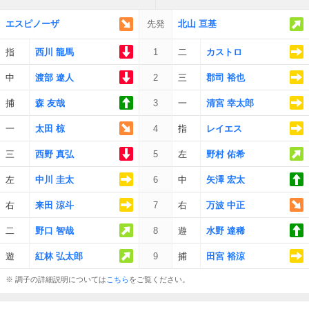
エスピノーザ
先発
北山 亘基
指
西川 龍馬
1
二
カストロ
中
渡部 遼人
2
三
郡司 裕也
捕
森 友哉
3
一
清宮 幸太郎
一
太田 椋
4
指
レイエス
三
西野 真弘
5
左
野村 佑希
左
中川 圭太
6
中
矢澤 宏太
右
来田 涼斗
7
右
万波 中正
二
野口 智哉
8
遊
水野 達稀
遊
紅林 弘太郎
9
捕
田宮 裕涼
※ 調子の詳細説明については
こちら
をご覧ください。