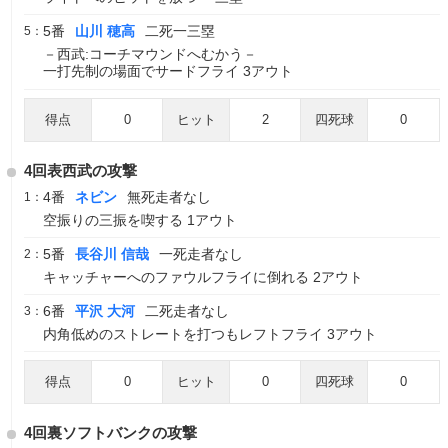
5番
山川 穂高
二死一三塁
5：
－西武:コーチマウンドへむかう－
一打先制の場面でサードフライ 3アウト
得点
0
ヒット
2
四死球
0
4回表西武の攻撃
4番
ネビン
無死走者なし
1：
空振りの三振を喫する 1アウト
5番
長谷川 信哉
一死走者なし
2：
キャッチャーへのファウルフライに倒れる 2アウト
6番
平沢 大河
二死走者なし
3：
内角低めのストレートを打つもレフトフライ 3アウト
得点
0
ヒット
0
四死球
0
4回裏ソフトバンクの攻撃