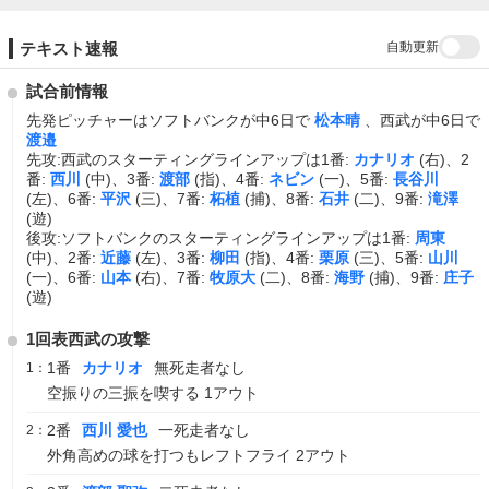
自動更新
テキスト速報
試合前情報
先発ピッチャーはソフトバンクが中6日で
松本晴
、西武が中6日で
渡邉
先攻:西武のスターティングラインアップは1番:
カナリオ
(右)、2
番:
西川
(中)、3番:
渡部
(指)、4番:
ネビン
(一)、5番:
長谷川
(左)、6番:
平沢
(三)、7番:
柘植
(捕)、8番:
石井
(二)、9番:
滝澤
(遊)
後攻:ソフトバンクのスターティングラインアップは1番:
周東
(中)、2番:
近藤
(左)、3番:
柳田
(指)、4番:
栗原
(三)、5番:
山川
(一)、6番:
山本
(右)、7番:
牧原大
(二)、8番:
海野
(捕)、9番:
庄子
(遊)
1回表西武の攻撃
1番
カナリオ
無死走者なし
1：
空振りの三振を喫する 1アウト
2番
西川 愛也
一死走者なし
2：
外角高めの球を打つもレフトフライ 2アウト