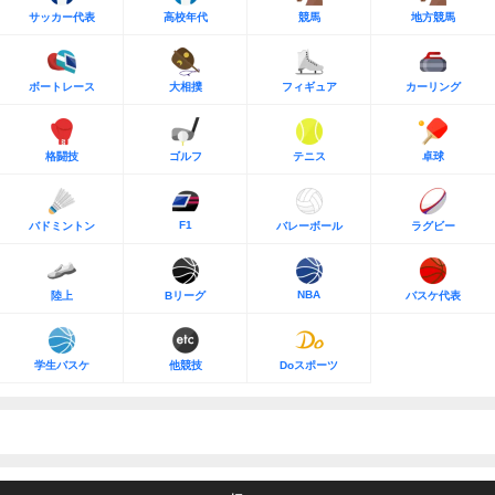
サッカー代表
高校年代
競馬
地方競馬
ボートレース
大相撲
フィギュア
カーリング
格闘技
ゴルフ
テニス
卓球
F1
バドミントン
バレーボール
ラグビー
NBA
陸上
Bリーグ
バスケ代表
学生バスケ
他競技
Doスポーツ