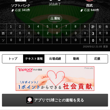
試合終了
ソフトバンク
西武
応援
341件
応援
640件
通知
1
2
3
4
5
6
7
8
9
計
安
失
0
0
0
0
2
0
1
0
0
3
8
0
西
0
0
0
0
0
0
0
0
0
0
5
0
ソ
2026/5/12 21:05
トップ
テキスト速報
出場成績
動画
応援
アプリで1球ごとの速報を見る