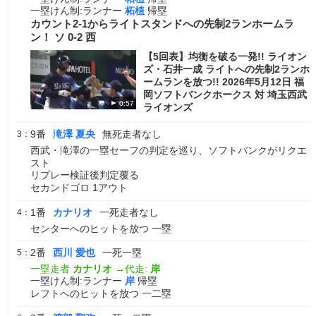
一塁けん制:ランナー
柘植
帰塁
カウント2-1からライトスタンドへの先制2ランホームラ
ン！ ソ 0-2 西
【5回表】均衡を破る一発!! ライオン
ズ・石井一成 ライトへの先制2ランホ
ームランを放つ!! 2026年5月12日 福
岡ソフトバンクホークス 対 埼玉西武
0:57
ライオンズ
9番
滝澤 夏央
無死走者なし
3：
西武・滝澤の一塁セーフの判定を巡り、ソフトバンクがリクエ
スト
リプレー検証後判定覆る
セカンドゴロ 1アウト
1番
カナリオ
一死走者なし
4：
センターへのヒットを放つ 一塁
2番
西川 愛也
一死一塁
5：
一塁走者
カナリオ
→代走:
岸
一塁けん制:ランナー
岸
帰塁
レフトへのヒットを放つ 一二塁