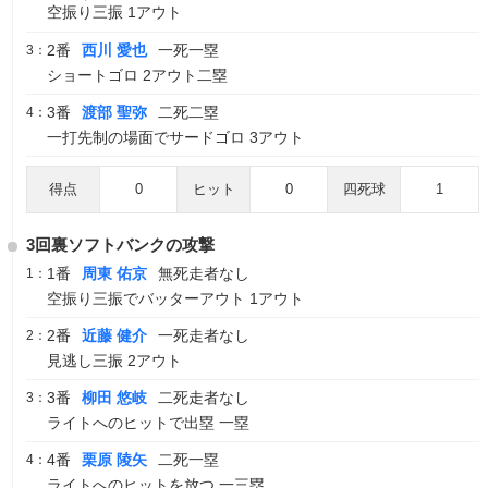
空振り三振 1アウト
2番
西川 愛也
一死一塁
3：
ショートゴロ 2アウト二塁
3番
渡部 聖弥
二死二塁
4：
一打先制の場面でサードゴロ 3アウト
得点
0
ヒット
0
四死球
1
3回裏ソフトバンクの攻撃
1番
周東 佑京
無死走者なし
1：
空振り三振でバッターアウト 1アウト
2番
近藤 健介
一死走者なし
2：
見逃し三振 2アウト
3番
柳田 悠岐
二死走者なし
3：
ライトへのヒットで出塁 一塁
4番
栗原 陵矢
二死一塁
4：
ライトへのヒットを放つ 一三塁